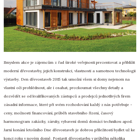
Smyslem akce je zájemcům z řad široké veřejnosti prezentovat a přiblížit
moderní dřevostavby, jejich konstrukci, vlastnosti a samotnou technologii
výstavby. Den dřevostaveb 2015 tak umožní všem si domy nejenom na
vlastní oči prohlédnout, ale i osahat, prozkoumat všechny detaily a
dozvědět se od kvalifikovaných zástupců a prodejců jednotlivých firem
zásadní informace, které při svém rozhodování každý z nás potřebuje -
ceny, možnosti financování, průběh stavebního řízení, časový
harmonogram zakázky, záruky, vybavení domů domácí technikou apod.
Jarní konání letošního Dne dřevostaveb je dobrou příležitostí bydlet už ke
konci roku v novém domě. Postavit dřevostavbu v průběhu několika