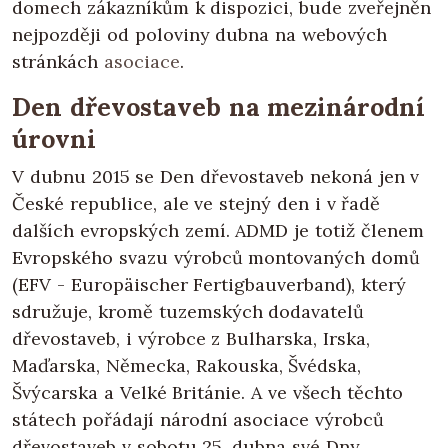
domech zákazníkům k dispozici, bude zveřejněn
nejpozději od poloviny dubna na webových
stránkách
asociace
.
Den dřevostaveb na mezinárodní
úrovni
V dubnu 2015 se Den dřevostaveb nekoná jen v
České republice, ale ve stejný den i v řadě
dalších evropských zemí. ADMD je totiž členem
Evropského svazu výrobců montovaných domů
(EFV - Europäischer Fertigbauverband), který
sdružuje, kromě tuzemských dodavatelů
dřevostaveb, i výrobce z Bulharska, Irska,
Maďarska, Německa, Rakouska, Švédska,
Švýcarska a Velké Británie. A ve všech těchto
státech pořádají národní asociace výrobců
dřevostaveb v sobotu 25. dubna své Dny