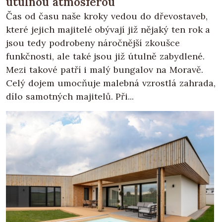
útulnou atmosférou
Čas od času naše kroky vedou do dřevostaveb,
které jejich majitelé obývají již nějaký ten rok a
jsou tedy podrobeny náročnější zkoušce
funkčnosti, ale také jsou již útulně zabydlené.
Mezi takové patří i malý bungalov na Moravě.
Celý dojem umocňuje malebná vzrostlá zahrada,
dílo samotných majitelů. Při...