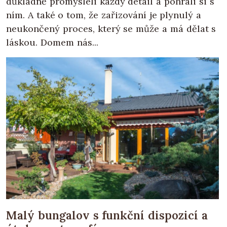
důkladně promysleli každý detail a pohráli si s
ním. A také o tom, že zařizování je plynulý a
neukončený proces, který se může a má dělat s
láskou. Domem nás...
Malý bungalov s funkční dispozicí a