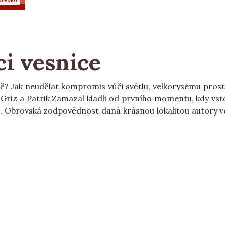
i vesnice
ě? Jak neudělat kompromis vůči světlu, velkorysému prost
l Griz a Patrik Zamazal kladli od prvního momentu, kdy vs
sti. Obrovská zodpovědnost daná krásnou lokalitou autor