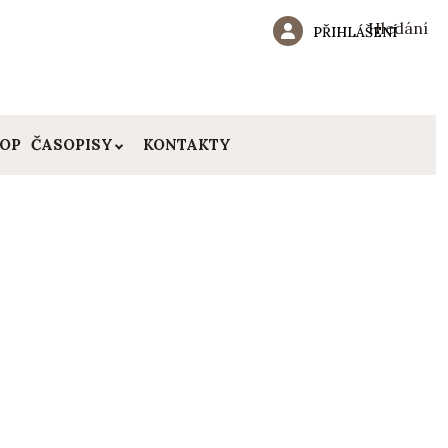
Hledání
PŘIHLÁŠENÍ
HOP
ČASOPISY
KONTAKTY