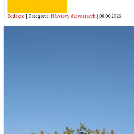
Redakce
| Kategorie:
Návštěvy dřevostaveb
|
08.06.2026