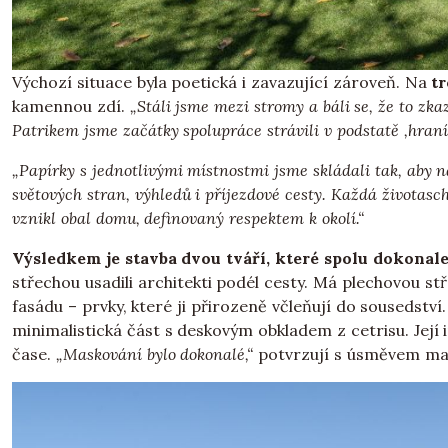
Výchozí situace byla poetická i zavazující zároveň. Na
t
kamennou zdí.
„Stáli jsme mezi stromy a báli se, že to zka
Patrikem jsme začátky spolupráce strávili v podstatě ‚hran
„Papírky s jednotlivými místnostmi jsme skládali tak, ab
světových stran, výhledů i příjezdové cesty. Každá života
vznikl obal domu, definovaný respektem k okolí.“
Výsledkem je stavba dvou tváří, které spolu dokonal
střechou usadili architekti podél cesty. Má plechovou s
fasádu – prvky, které ji přirozeně včleňují do sousedst
minimalistická část s deskovým obkladem z cetrisu. Její in
čase.
„Maskování bylo dokonalé,“
potvrzují s úsměvem maj