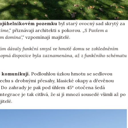
rojúhelníkovém pozemku
byl starý ovocný sad skrytý za
zíme,“
přiznávají architekti s pokorou.
„S Pavlem a
ím domina‘,“
vzpomínají majitelé.
y nám dávaly funkční smysl ve hmotě domu se zohledněním
schopná dispozice byla zaznamenána, až z funkčního schématu
e komunikují.
Podlouhlou úzkou hmotu se sedlovou
třechu s drobnými přesahy, klasické okapy a dřevěnou
ví. Do zahrady je pak pod úhlem 45° otočena šedá
tegrace je tak citlivá, že si jí mnozí sousedé všimli až po
itelé.