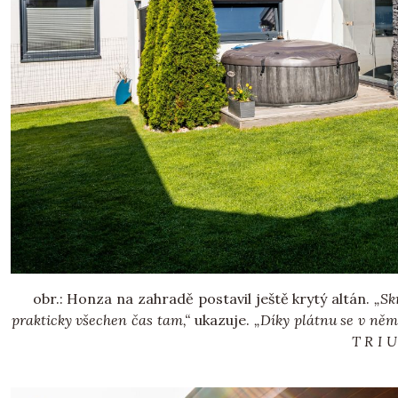
obr.: Honza na zahradě postavil ještě krytý altán.
„Skr
prakticky všechen čas tam,“
ukazuje.
„Díky plátnu se v něm
T R I U