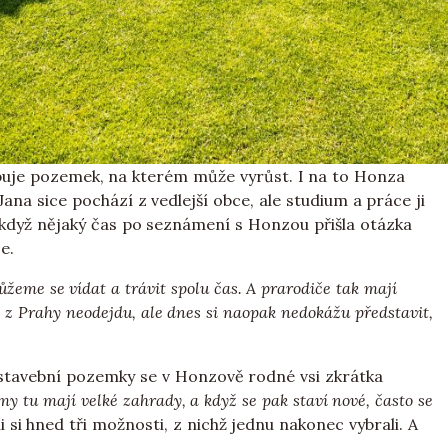
buje pozemek, na kterém může vyrůst. I na to Honza
ana sice pochází z vedlejší obce, ale studium a práce ji
 když nějaký čas po seznámení s Honzou přišla otázka
e.
žeme se vídat a trávit spolu čas. A prarodiče tak mají
 z Prahy neodejdu, ale dnes si naopak nedokážu představit,
stavební pozemky se v Honzově rodné vsi zkrátka
my tu mají velké zahrady, a když se pak staví nové, často se
 si hned tři možnosti, z nichž jednu nakonec vybrali. A