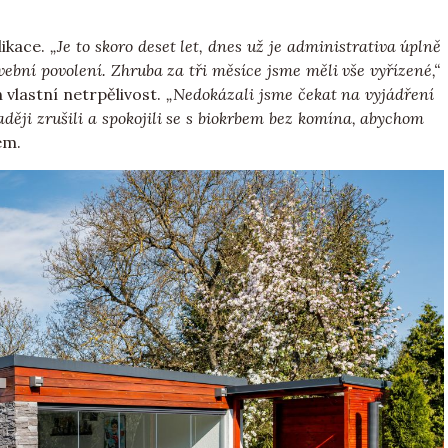
likace.
„Je to skoro deset let, dnes už je administrativa úplně
vební povolení. Zhruba za tři měsíce jsme měli vše vyřízené,“
 vlastní netrpělivost.
„Nedokázali jsme čekat na vyjádření
aději zrušili a spokojili se s biokrbem bez komína, abychom
em.