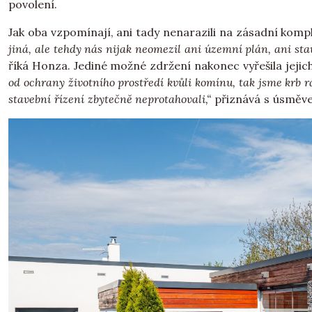
povolení.
Jak oba vzpomínají, ani tady nenarazili na zásadní komp
jiná, ale tehdy nás nijak neomezil ani územní plán, ani sta
říká Honza. Jediné možné zdržení nakonec vyřešila jejich
od ochrany životního prostředí kvůli komínu, tak jsme krb r
stavební řízení zbytečně neprotahovali,“
přiznává s úsměv