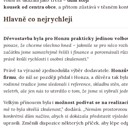
volba se ukázala jako trefa –
dům stojí
kousek od centra obce
, a přitom zůstává v těsném kon
Hlavně co nejrychleji
Dřevostavba byla pro Honzu prakticky jedinou volbo
povaze, že chceme všechno hned – jakmile se pro něco rozh
začátku jsme samozřejmě řešili i finance a porovnávali růz
právě kvůli rychlosti i osobní zkušenosti.“
Právě ta výrazně zjednodušila výběr dodavatele.
Honzův 
firmu
, do níž se později přidal i Honza, a důvěra tak by
rodinné tradice jsme sledovali i reference, skladbu stěn, ate
veletrh, ale jen nás to utvrdilo v tom, že jsme si vybrali jed
Velkým přínosem byla i
možnost podívat se na realiza
mě to byla skvělá zkušenost,“
dodává.
„Nemám prostorovou př
konkrétní dům naživo, abych si dokázala představit výsledek
upravili. Změnili dispozice některých příček, aby lépe od