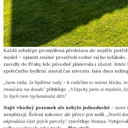
Každá sebelépe promyšlená představa ale nejdřív potře
myslel – opustit známé prostředí rodné vsi ho nelákalo. J
zavedly do Prahy, kde původně plánovala i zůstat. Jenže
společného bydlení, nastal čas návratu. Jana dnes nelituj
„Jsem ráda, že bydlíme tady – k rodičům to máme blízko, mů
vnoučata na dosah,“
přibližuje.
„Vždycky jsem si myslela, že
že bych tam vychovávala děti.“
Najít vhodný pozemek ale nebylo jednoduché
– nové 
nenabízejí. Řešení nakonec ale přece jen našli.
„Starší do
odprodává část jejich parcely,“
vysvětluje Honza. Vytipovali