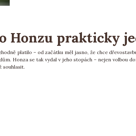
o Honzu prakticky j
odně platilo – od začátku měl jasno, že chce dřevostavbu, 
ní dům. Honza se tak vydal v jeho stopách – nejen volbou d
 souhlasit.