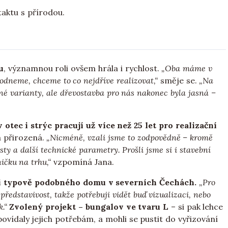
taktu s přírodou.
u
, významnou roli ovšem hrála i rychlost.
„Oba máme v
odneme, chceme to co nejdříve realizovat,“
směje se.
„Na
né varianty, ale dřevostavba pro nás nakonec byla jasná –
otec i strýc pracují už více než 25 let pro realizační
la přirozená.
„Nicméně, vzali jsme to zodpovědně – kromě
sty a další technické parametry. Prošli jsme si i stavební
ničku na trhu,“
vzpomíná Jana.
ci typově podobného domu v severních Čechách.
„Pro
edstavivost, takže potřebuji vidět buď vizualizaci, nebo
.“
Zvolený projekt – bungalov ve tvaru L
– si pak lehce
povídaly jejich potřebám, a mohli se pustit do vyřizování