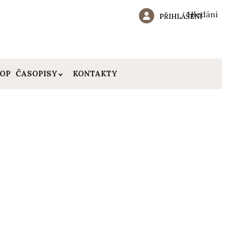
Hledání
PŘIHLÁŠENÍ
HOP
ČASOPISY
KONTAKTY