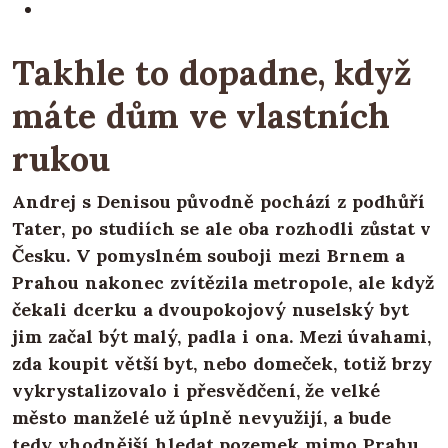
Takhle to dopadne, když
máte dům ve vlastních
rukou
Andrej s Denisou původně pochází z podhůří
Tater, po studiích se ale oba rozhodli zůstat v
Česku. V pomyslném souboji mezi Brnem a
Prahou nakonec zvítězila metropole, ale když
čekali dcerku a dvoupokojový nuselský byt
jim začal být malý, padla i ona. Mezi úvahami,
zda koupit větší byt, nebo domeček, totiž brzy
vykrystalizovalo i přesvědčení, že velké
město manželé už úplně nevyužijí, a bude
tedy vhodnější hledat pozemek mimo Prahu.