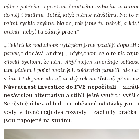
vůbec potřeba, s pocitem čerstvého vzduchu usínáme
do něj i budíme. Totéž, když máme návštěvu. Na to s
velmi rychle zvykne. Navíc, rok jsme tu nebyli, a kdy
vrátili, nebyl tu žádný prach."
„Elektrické podlahové vytápění jsme později doplnili
panely,"
dodává Andrej.
„Kdybychom se o to víc zají
zjistili bychom, že nám vikýř nejen zmenšuje velikost
tím pádem i počet možných solárních panelů, ale nav
stíní. I tak jsme ale už druhý rok na třetině předchoz
Návratnost investice do FVE nepočítali
– zkrátk
nezávislou alternativu a stihli ještě využít i vyšší 
Soběstační bez ohledu na občasné odstávky jsou i
vody: v domě mají dva rozvody – záchody, pračka
jsou napojené na studnu.