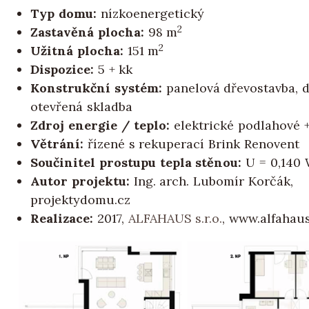
Typ domu:
nízkoenergetický
2
Zastavěná plocha:
98 m
2
Užitná plocha:
151 m
Dispozice:
5 + kk
Konstrukční systém:
panelová dřevostavba, d
otevřená skladba
Zdroj energie / teplo:
elektrické podlahové 
Větrání:
řízené s rekuperací Brink Renovent
Součinitel prostupu tepla stěnou:
U = 0,140
Autor projektu:
Ing. arch. Lubomír Korčák,
projektydomu.cz
Realizace:
2017,
ALFAHAUS s.r.o.
, www.alfahaus