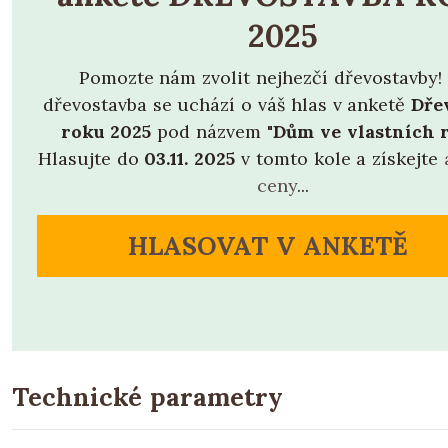
2025
Pomozte nám zvolit nejhezčí dřevostavby!
dřevostavba se uchází o váš hlas v anketě
Dře
roku 2025
pod názvem
"Dům ve vlastních 
Hlasujte do
03.11. 2025
v tomto kole a získejte
ceny
...
HLASOVAT V ANKETĚ
Technické parametry