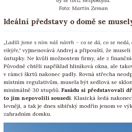
by se totiž nespokojila.
Foto: Martin Zeman
Ideální představy o domě se musel
„Ladili jsme s ním náš návrh – co se dá, co se nedá, 
vikýře,"
vyjmenovává Andrej a připouští, že museli 
ústupky. Ne kvůli možnostem firmy, ale z finančn
Původně chtěli například hliníková okna, ale tako
v rámci škrtů nakonec padly. Rovná střecha neod
místním regulativům, musela být sedlová se sklo
minimálně 30 stupňů.
Fasádu si představovali d
to jim nepovolili sousedi
. Klasická šedá nakonec
levněji, a tak je dnes sibiřský modřín jenom ve vý
zahradním domku.