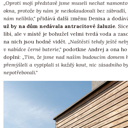
„Oproti mojí představě jsme museli nechat namonto
okna, protože by nám je nezkolaudovali bez zábradlí, 
nám nelíbilo,"
přidává další změnu Denisa a dodáv
už by na dům nedávala antracitové žaluzie
. Sic
líbí, ale v místě je bohužel velmi tvrdá voda a za
na nich jsou hodně vidět.
„Naštěstí tehdy ještě neb
v nabídce černé baterie,"
podotkne Andrej a ona h
doplní:
„Tím, že jsme nad naším budoucím domem 
přemýšleli a vypiplali si každý kout, nic zásadního 
nepotřebovali."