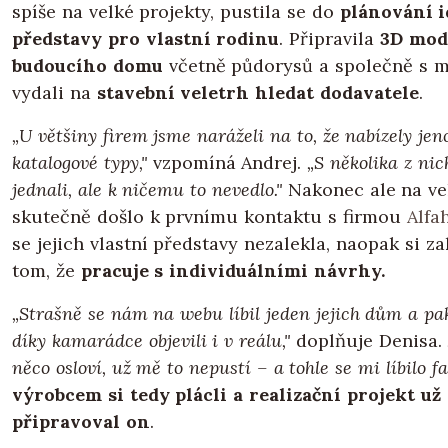
spíše na velké projekty, pustila se do
plánování i
představy pro vlastní rodinu
. Připravila
3D mod
budoucího domu
včetně půdorysů a společně s 
vydali na
stavební veletrh hledat dodavatele
.
„U většiny firem jsme naráželi na to, že nabízely je
katalogové typy,"
vzpomíná Andrej.
„S několika z nic
jednali, ale k ničemu to nevedlo."
Nakonec ale na ve
skutečně došlo k prvnímu kontaktu s firmou
Alfa
se jejich vlastní představy nezalekla, naopak si z
tom, že
pracuje s individuálními návrhy.
„Strašně se nám na webu líbil jeden jejich dům a pa
díky kamarádce objevili i v reálu,"
doplňuje Denisa.
něco osloví, už mě to nepustí – a tohle se mi líbilo fa
výrobcem si tedy plácli a realizační projekt už
připravoval on
.