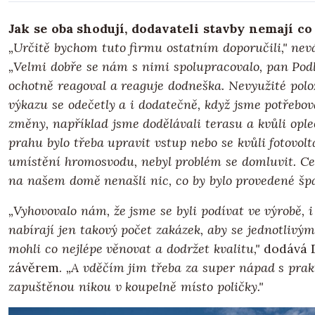
Jak se oba shodují, dodavateli stavby nemají co
„Určitě bychom tuto firmu ostatním doporučili," nev
„Velmi dobře se nám s nimi spolupracovalo, pan Pod
ochotně reagoval a reaguje dodneška. Nevyužité polo
výkazu se odečetly a i dodatečně, když jsme potřebov
změny, například jsme dodělávali terasu a kvůli opl
prahu bylo třeba upravit vstup nebo se kvůli fotovol
umístění hromosvodu, nebyl problém se domluvit. Ce
na našem domě nenašli nic, co by bylo provedené špa
„Vyhovovalo nám, že jsme se byli podívat ve výrobě, i 
nabírají jen takový počet zakázek, aby se jednotlivý
mohli co nejlépe věnovat a dodržet kvalitu,"
dodává 
závěrem.
„A vděčím jim třeba za super nápad s prak
zapuštěnou nikou v koupelně místo poličky."