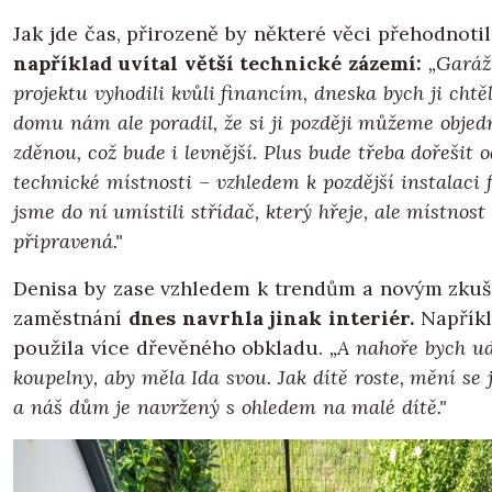
Jak jde čas, přirozeně by některé věci přehodnotil
například uvítal větší technické zázemí:
„Garáž
projektu vyhodili kvůli financím, dneska bych ji chtě
domu nám ale poradil, že si ji později můžeme objedn
zděnou, což bude i levnější. Plus bude třeba dořešit 
technické místnosti – vzhledem k pozdější instalaci f
jsme do ní umístili střídač, který hřeje, ale místnost
připravená."
Denisa by zase vzhledem k trendům a novým zku
zaměstnání
dnes navrhla jinak interiér.
Napříkl
použila více dřevěného obkladu.
„A nahoře bych ud
koupelny, aby měla Ida svou. Jak dítě roste, mění se 
a náš dům je navržený s ohledem na malé dítě."