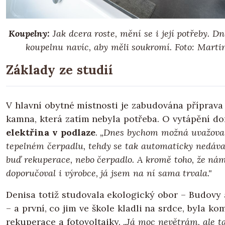
Koupelny:
Jak dcera roste, mění se i její potřeby. Dn
koupelnu navíc, aby měli soukromí. Foto: Mart
Základy ze studií
V hlavní obytné místnosti je zabudována příprava
kamna, která zatím nebyla potřeba. O vytápění d
elektřina v podlaze
.
„Dnes bychom možná uvažoval
tepelném čerpadlu, tehdy se tak automaticky nedával
buď rekuperace, nebo čerpadlo. A kromě toho, že ná
doporučoval i výrobce, já jsem na ní sama trvala."
Denisa totiž studovala ekologický obor – Budovy 
– a první, co jim ve škole kladli na srdce, byla k
rekuperace a fotovoltaiky.
„Já moc nevětrám, ale ta