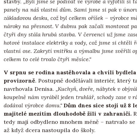
stavby.
„Byli jsme se podívat ve výrobě a vyfotili si
panely na náš vlastní dům. Sami jsme si pak v únoru
základovou desku, což byl celkem oříšek – výrobce mě
nároky na přesnost. V dubnu pak začali montovat pa
čtyři dny stála hrubá stavba. V červenci už jsme za
hotové instalace elektriky a vody, což jsme si chtěli ř
vlastní ose. Zakrytí vnitřku a výmalbu jsme svěřili o
celkem to celé trvalo čtyři měsíce."
V srpnu se rodina nastěhovala a chvíli bydlela
provizorně
. Postupně dodělávali interiér, který t
navrhovala Denisa.
„Kuchyň, dveře, nábytek v obývá
koupelně nám vyráběl jeden truhlář, schody zase v r
dodával výrobce domu."
Dům dnes sice stojí už 8 le
majitelé mezitím dlouhodobě žili v zahraničí.
R
tedy mají odbydleno mnohem méně – natrvalo se z
až když dcera nastoupila do školy.