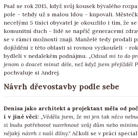
Psal se rok 2015, když svůj kousek bývalého rozp
pole – tehdy už s malou Idou – kupovali. Městečk
necelými 5 tisíci obyvatel je okouzlilo i tím, že s
komunitní duch – lidé se napříč generacemi zdra
se v rámci možností znají. Manželé tedy prodali p
dojíždění z této oblasti si rovnou vyzkoušeli – rok
bydleli v nedalekém podnájmu.
„Odsud mi to do pr
jenom o dvacet minut déle, než když jsem přejížděl P
pochvaluje si Andrej.
Návrh dřevostavby podle sebe
Denisa jako architekt a projektant měla od po
i v jiné věci:
„Věděla jsem, že mi jen tak něco nebu
si budu potřebovat navrhnout svůj dům nebo minimá
nějaký návrh z naší dílny."
Ačkoli se v práci special