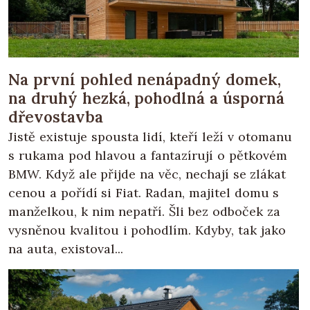
Na první pohled nenápadný domek,
na druhý hezká, pohodlná a úsporná
dřevostavba
Jistě existuje spousta lidí, kteří leží v otomanu
s rukama pod hlavou a fantazírují o pětkovém
BMW. Když ale přijde na věc, nechají se zlákat
cenou a pořídí si Fiat. Radan, majitel domu s
manželkou, k nim nepatří. Šli bez odboček za
vysněnou kvalitou i pohodlím. Kdyby, tak jako
na auta, existoval...