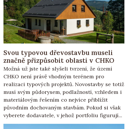
Svou typovou dřevostavbu museli
značně přizpůsobit oblasti v CHKO
Možná už jste také slyšeli tvrzení, že území
CHKO není právě vhodným terénem pro
realizaci typových projektů. Novostavby se totiž
musí svým půdorysem, podlažností, vzhledem i
materiálovým řešením co nejvíce přiblížit
původním dochovaným stavbám. Pokud si však
vyberete dodavatele, v jehož portfoliu figurují...