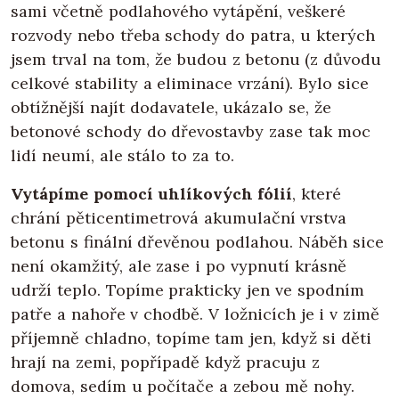
sami včetně podlahového vytápění, veškeré
rozvody nebo třeba schody do patra, u kterých
jsem trval na tom, že budou z betonu (z důvodu
celkové stability a eliminace vrzání). Bylo sice
obtížnější najít dodavatele, ukázalo se, že
betonové schody do dřevostavby zase tak moc
lidí neumí, ale stálo to za to.
Vytápíme pomocí uhlíkových fólií
, které
chrání pěticentimetrová akumulační vrstva
betonu s finální dřevěnou podlahou. Náběh sice
není okamžitý, ale zase i po vypnutí krásně
udrží teplo. Topíme prakticky jen ve spodním
patře a nahoře v chodbě. V ložnicích je i v zimě
příjemně chladno, topíme tam jen, když si děti
hrají na zemi, popřípadě když pracuju z
domova, sedím u počítače a zebou mě nohy.