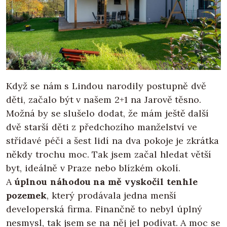
Když se nám s Lindou narodily postupně dvě
děti, začalo být v našem 2+1 na Jarově těsno.
Možná by se slušelo dodat, že mám ještě další
dvě starší děti z předchozího manželství ve
střídavé péči a šest lidí na dva pokoje je zkrátka
někdy trochu moc. Tak jsem začal hledat větší
byt, ideálně v Praze nebo blízkém okolí.
A
úplnou náhodou na mě vyskočil tenhle
pozemek
, který prodávala jedna menší
developerská firma. Finančně to nebyl úplný
nesmysl, tak jsem se na něj jel podívat. A moc se