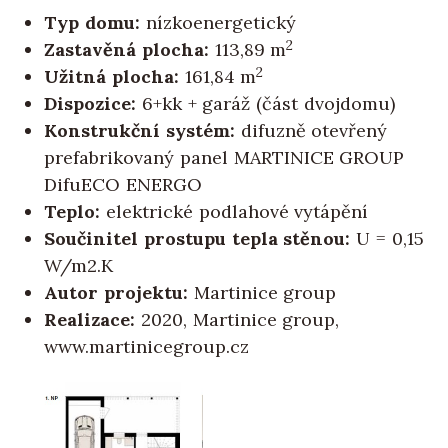
Typ domu:
nízkoenergetický
2
Zastavěná plocha:
113,89 m
2
Užitná plocha:
161,84 m
Dispozice:
6+kk + garáž (část dvojdomu)
Konstrukční systém:
difuzně otevřený
prefabrikovaný panel MARTINICE GROUP
DifuECO ENERGO
Teplo:
elektrické podlahové vytápění
Součinitel prostupu tepla stěnou:
U = 0,15
W/m2.K
Autor projektu:
Martinice group
Realizace:
2020, Martinice group,
www.martinicegroup.cz