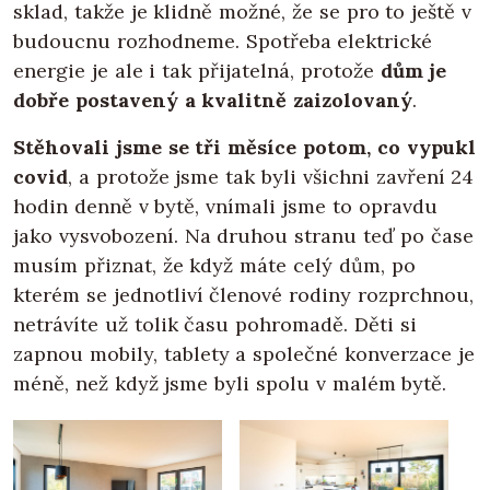
sklad, takže je klidně možné, že se pro to ještě v
budoucnu rozhodneme. Spotřeba elektrické
energie je ale i tak přijatelná, protože
dům je
dobře postavený a kvalitně zaizolovaný
.
Stěhovali jsme se tři měsíce potom, co vypukl
covid
, a protože jsme tak byli všichni zavření 24
hodin denně v bytě, vnímali jsme to opravdu
jako vysvobození. Na druhou stranu teď po čase
musím přiznat, že když máte celý dům, po
kterém se jednotliví členové rodiny rozprchnou,
netrávíte už tolik času pohromadě. Děti si
zapnou mobily, tablety a společné konverzace je
méně, než když jsme byli spolu v malém bytě.