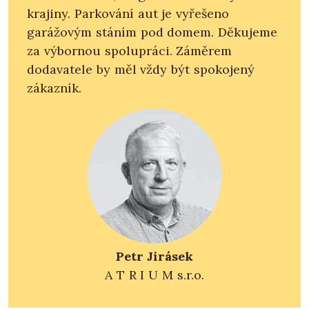
krajiny. Parkování aut je vyřešeno
garážovým stáním pod domem. Děkujeme
za výbornou spolupráci. Záměrem
dodavatele by měl vždy být spokojený
zákazník.
Petr Jirásek
A T R I U M s.r.o.