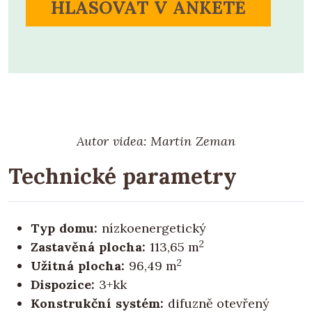
HLASOVAT V ANKETĚ
Autor videa: Martin Zeman
Technické parametry
Typ domu:
nízkoenergetický
2
Zastavěná plocha:
113,65 m
2
Užitná plocha:
96,49 m
Dispozice:
3+kk
Konstrukční systém:
difuzně otevřený