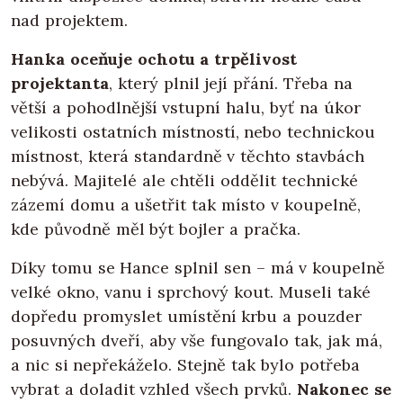
nad projektem.
Hanka oceňuje ochotu a trpělivost
projektanta
, který plnil její přání. Třeba na
větší a pohodlnější vstupní halu, byť na úkor
velikosti ostatních místností, nebo technickou
místnost, která standardně v těchto stavbách
nebývá. Majitelé ale chtěli oddělit technické
zázemí domu a ušetřit tak místo v koupelně,
kde původně měl být bojler a pračka.
Díky tomu se Hance splnil sen – má v koupelně
velké okno, vanu i sprchový kout. Museli také
dopředu promyslet umístění krbu a pouzder
posuvných dveří, aby vše fungovalo tak, jak má,
a nic si nepřekáželo. Stejně tak bylo potřeba
vybrat a doladit vzhled všech prvků.
Nakonec se