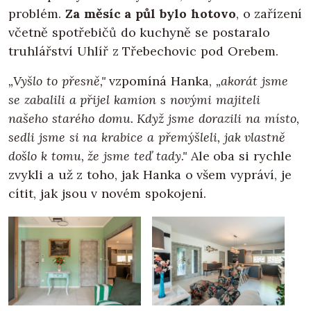
problém.
Za měsíc a půl bylo hotovo
, o zařízení
včetně spotřebičů do kuchyně se postaralo
truhlářství Uhlíř z Třebechovic pod Orebem.
„Vyšlo to přesně,"
vzpomíná Hanka,
„akorát jsme
se zabalili a přijel kamion s novými majiteli
našeho starého domu. Když jsme dorazili na místo,
sedli jsme si na krabice a přemýšleli, jak vlastně
došlo k tomu, že jsme teď tady."
Ale oba si rychle
zvykli a už z toho, jak Hanka o všem vypráví, je
cítit, jak jsou v novém spokojení.