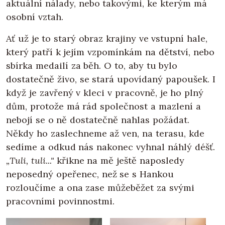
aktuální nálady, nebo takovými, ke kterým má
osobní vztah.
Ať už je to starý obraz krajiny ve vstupní hale,
který patří k jejím vzpomínkám na dětství, nebo
sbírka medailí za běh. O to, aby tu bylo
dostatečně živo, se stará upovídaný papoušek. I
když je zavřený v kleci v pracovně, je ho plný
dům, protože má rád společnost a mazlení a
nebojí se o ně dostatečně nahlas požádat.
Někdy ho zaslechneme až ven, na terasu, kde
sedíme a odkud nás nakonec vyhnal náhlý déšť.
„Tuli, tuli..."
křikne na mě ještě naposledy
neposedný opeřenec, než se s Hankou
rozloučíme a ona zase můžeběžet za svými
pracovními povinnostmi.