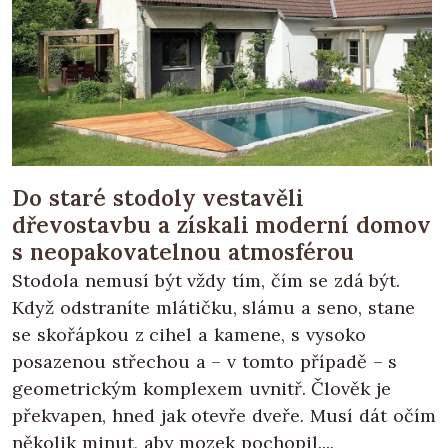
Do staré stodoly vestavěli
dřevostavbu a získali moderní domov
s neopakovatelnou atmosférou
Stodola nemusí být vždy tím, čím se zdá být.
Když odstraníte mlátičku, slámu a seno, stane
se skořápkou z cihel a kamene, s vysoko
posazenou střechou a – v tomto případě – s
geometrickým komplexem uvnitř. Člověk je
překvapen, hned jak otevře dveře. Musí dát očím
několik minut, aby mozek pochopil....