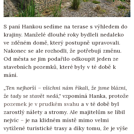
S paní Hankou sedíme na terase s výhledem do
krajiny. Manželé dlouhé roky bydleli nedaleko
ve zděném domě, který postupně upravovali.
Nakonec se ale rozhodli, že potřebují změnu.
Od města se jim podařilo odkoupit jeden ze
stavebních pozemků, které byly v té době k
mání.
„Ten nejhorší – všichni nám říkali, že jsme blázni,
že tady se stavět nedá,"
vzpomíná Hanka, protože
pozemek je v prudkém svahu
a v té době byl
zarostlý nálety a stromy. Ale majitelům se líbil
nejvíc – je na klidném místě mimo velmi
vytížené turistické trasy a díky tomu, že je výše