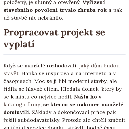
položený, je slunný a otevřený.
Vyřízení
stavebního povolení trvalo zhruba rok
a pak
už stavbě nic nebránilo.
Propracovat projekt se
vyplatí
Když se manželé rozhodovali,
jaký dům budou
stavět
, Hanka se inspirovala na internetu a v
časopisech. Moc se jí líbí moderní stavby, ale
řídila se hlavně citem. Hledala domek, který by
se k místu co nejvíce hodil.
Našla ho v
katalogu firmy
, se kterou se nakonec manželé
domluvili
. Základy a dokončovací práce pak
řešili subdodavatelsky. Protože ale chtěli změnit
vnitřní dispozice domku, strávili hodně času