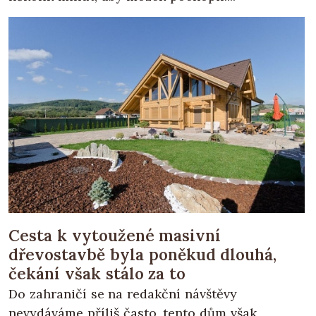
Cesta k vytoužené masivní
dřevostavbě byla poněkud dlouhá,
čekání však stálo za to
Do zahraničí se na redakční návštěvy
nevydáváme příliš často, tento dům však