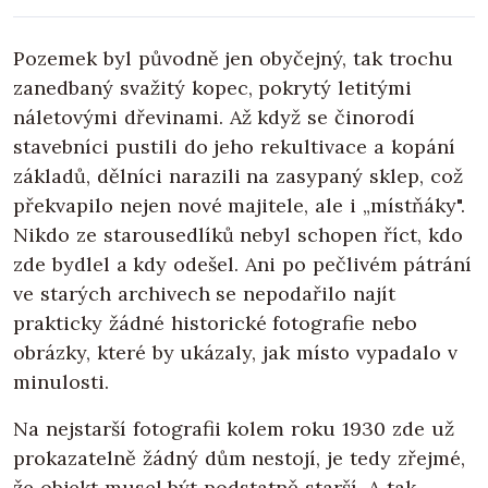
Pozemek byl původně jen obyčejný, tak trochu
zanedbaný svažitý kopec, pokrytý letitými
náletovými dřevinami. Až když se činorodí
stavebníci pustili do jeho rekultivace a kopání
základů, dělníci narazili na zasypaný sklep, což
překvapilo nejen nové majitele, ale i „místňáky".
Nikdo ze starousedlíků nebyl schopen říct, kdo
zde bydlel a kdy odešel. Ani po pečlivém pátrání
ve starých archivech se nepodařilo najít
prakticky žádné historické fotografie nebo
obrázky, které by ukázaly, jak místo vypadalo v
minulosti.
Na nejstarší fotografii kolem roku 1930 zde už
prokazatelně žádný dům nestojí, je tedy zřejmé,
že objekt musel být podstatně starší. A tak