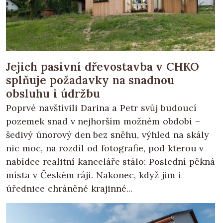
Jejich pasivní dřevostavba v CHKO
splňuje požadavky na snadnou
obsluhu i údržbu
Poprvé navštívili Darina a Petr svůj budoucí
pozemek snad v nejhorším možném období –
šedivý únorový den bez sněhu, výhled na skály
nic moc, na rozdíl od fotografie, pod kterou v
nabídce realitní kanceláře stálo: Poslední pěkná
místa v Českém ráji. Nakonec, když jim i
úřednice chráněné krajinné...