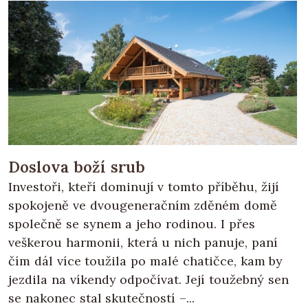
Doslova boží srub
Investoři, kteří dominují v tomto příběhu, žijí
spokojeně ve dvougeneračním zděném domě
společně se synem a jeho rodinou. I přes
veškerou harmonii, která u nich panuje, paní
čím dál více toužila po malé chatičce, kam by
jezdila na víkendy odpočívat. Její toužebný sen
se nakonec stal skutečností –...