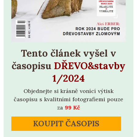
Tento článek vyšel v
časopisu
DŘEVO&stavby
1/2024
Objednejte si krásně vonící výtisk
časopisu s kvalitními fotografiemi pouze
za
99 Kč
KOUPIT ČASOPIS