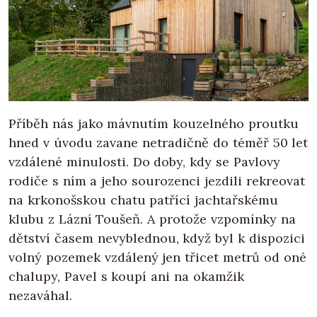
Příběh nás jako mávnutím kouzelného proutku
hned v úvodu zavane netradičně do téměř 50 let
vzdálené minulosti. Do doby, kdy se Pavlovy
rodiče s ním a jeho sourozenci jezdili rekreovat
na krkonošskou chatu patřící jachtařskému
klubu z Lázní Toušeň. A protože vzpomínky na
dětství časem nevyblednou, když byl k dispozici
volný pozemek vzdálený jen třicet metrů od oné
chalupy, Pavel s koupí ani na okamžik
nezaváhal.