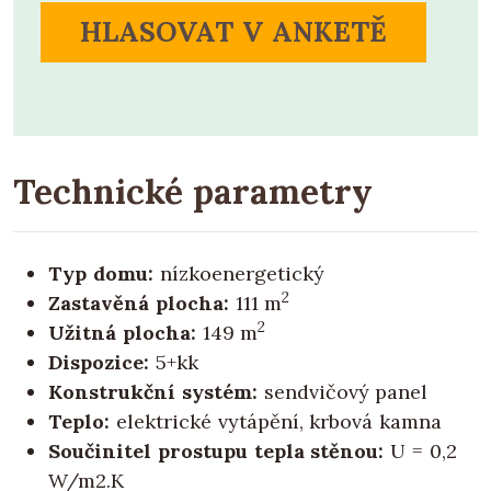
HLASOVAT V ANKETĚ
Technické parametry
Typ domu:
nízkoenergetický
2
Zastavěná plocha:
111 m
2
Užitná plocha:
149 m
Dispozice:
5+kk
Konstrukční systém:
sendvičový panel
Teplo:
elektrické vytápění, krbová kamna
Součinitel prostupu tepla stěnou:
U = 0,2
W/m2.K