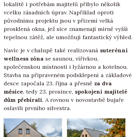
lokalitě i potřebám majitelů přibylo několik
vcelku zásadních úprav. Například oproti
původnímu projektu jsou v přízemí velká
prosklená okna, jež sice znamenají mírně vyšší
tepelnou zátěž, ale umožňují fantastický výhled.
Navíc je v chalupě také realizovaná
suterénní
wellness zóna
se saunou, vířivkou,
společenskou místností i lyžárnou a kotelnou.
Stavba na připraveném podsklepení a základové
desce započala 23. října a přesně
za dva
měsíce
, tedy 23. prosince,
spokojení majitelé
dům přebírali
. A rovnou v novostavbě bujaře
oslavili prvního silvestra.