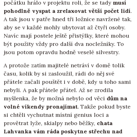
počátku hrálo v projektu roli, že se tady
musí
pohodlně vyspat a zrelaxovat větší počet lidí
.
A tak jsou v patře hned tři ložnice navržené tak,
aby se v každé mohly ubytovat až čtyři osoby.
Navíc mají postele ještě přistýlky, které mohou
být použity vždy pro další dva nocležníky. To
jsou potom opravdu hodně veselé silvestry.
A protože zatím majitelé netráví v domě tolik
času, kolik by si zasloužil, rádi do něj své
přátele začali pouštět i v době, kdy u toho sami
nebyli. A pak přátele přátel. Až se zrodila
myšlenka, že by možná nebylo od věci
dům na
volné víkendy pronajímat
. Takže pokud byste
si chtěli vychutnat místní genius loci a
provětrat lyže, skialpy nebo běžky,
chata
Lahvanka vám ráda poskytne střechu nad