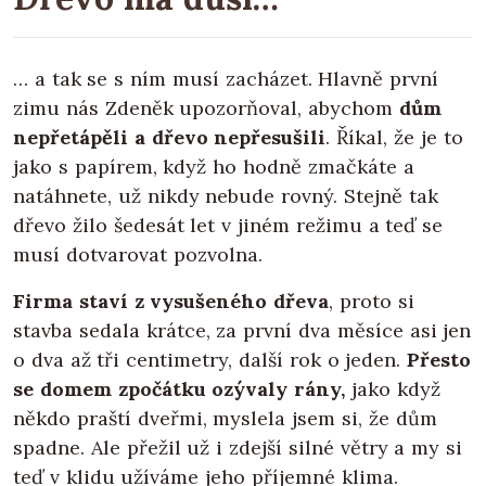
… a tak se s ním musí zacházet. Hlavně první
zimu nás Zdeněk upozorňoval, abychom
dům
nepřetápěli a dřevo nepřesušili
. Říkal, že je to
jako s papírem, když ho hodně zmačkáte a
natáhnete, už nikdy nebude rovný. Stejně tak
dřevo žilo šedesát let v jiném režimu a teď se
musí dotvarovat pozvolna.
Firma staví z vysušeného dřeva
, proto si
stavba sedala krátce, za první dva měsíce asi jen
o dva až tři centimetry, další rok o jeden.
Přesto
se domem zpočátku ozývaly rány,
jako když
někdo praští dveřmi, myslela jsem si, že dům
spadne. Ale přežil už i zdejší silné větry a my si
teď v klidu užíváme jeho příjemné klima.