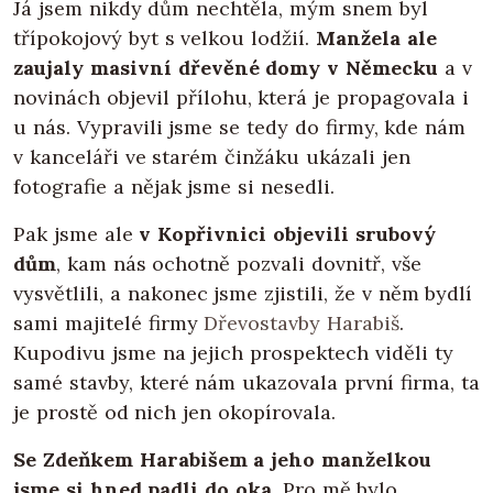
Já jsem nikdy dům nechtěla, mým snem byl
třípokojový byt s velkou lodžií.
Manžela ale
zaujaly masivní dřevěné domy v Německu
a v
novinách objevil přílohu, která je propagovala i
u nás. Vypravili jsme se tedy do firmy, kde nám
v kanceláři ve starém činžáku ukázali jen
fotografie a nějak jsme si nesedli.
Pak jsme ale
v Kopřivnici objevili srubový
dům
, kam nás ochotně pozvali dovnitř, vše
vysvětlili, a nakonec jsme zjistili, že v něm bydlí
sami majitelé firmy
Dřevostavby Harabiš
.
Kupodivu jsme na jejich prospektech viděli ty
samé stavby, které nám ukazovala první firma, ta
je prostě od nich jen okopírovala.
Se Zdeňkem Harabišem a jeho manželkou
jsme si hned padli do oka.
Pro mě bylo