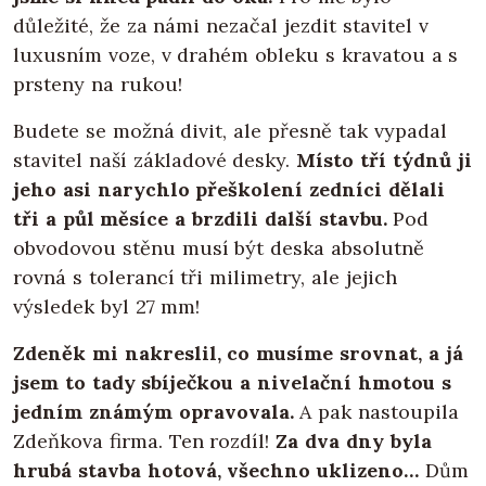
důležité, že za námi nezačal jezdit stavitel v
luxusním voze, v drahém obleku s kravatou a s
prsteny na rukou!
Budete se možná divit, ale přesně tak vypadal
stavitel naší základové desky.
Místo tří týdnů ji
jeho asi narychlo přeškolení zedníci dělali
tři a půl měsíce a brzdili další stavbu.
Pod
obvodovou stěnu musí být deska absolutně
rovná s tolerancí tři milimetry, ale jejich
výsledek byl 27 mm!
Zdeněk mi nakreslil, co musíme srovnat, a já
jsem to tady sbíječkou a nivelační hmotou s
jedním známým opravovala.
A pak nastoupila
Zdeňkova firma. Ten rozdíl!
Za dva dny byla
hrubá stavba hotová, všechno uklizeno…
Dům