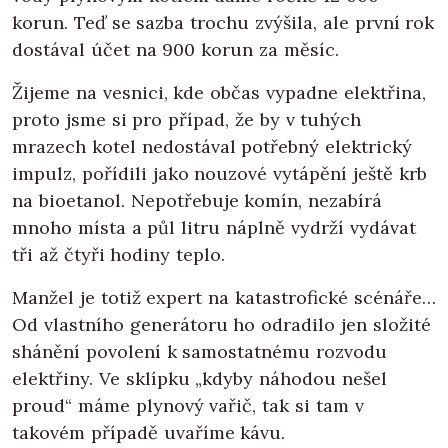
korun. Teď se sazba trochu zvýšila, ale první rok
dostával účet na 900 korun za měsíc.
Žijeme na vesnici, kde občas vypadne elektřina,
proto jsme si pro případ, že by v tuhých
mrazech kotel nedostával potřebný elektrický
impulz, pořídili jako nouzové vytápění ještě krb
na bioetanol. Nepotřebuje komín, nezabírá
mnoho místa a půl litru náplně vydrží vydávat
tři až čtyři hodiny teplo.
Manžel je totiž expert na katastrofické scénáře…
Od vlastního generátoru ho odradilo jen složité
shánění povolení k samostatnému rozvodu
elektřiny. Ve sklípku „kdyby náhodou nešel
proud“ máme plynový vařič, tak si tam v
takovém případě uvaříme kávu.