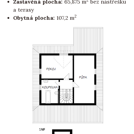
Zastavěná plocha:
65,875 m
bez nástřešku
a terasy
2
Obytná plocha:
107,2 m