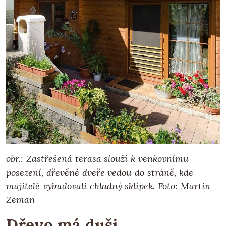
obr.: Zastřešená terasa slouží k venkovnímu
posezení, dřevěné dveře vedou do stráně, kde
majitelé vybudovali chladný sklípek.
Foto: Martin
Zeman
Dřevo má duši…