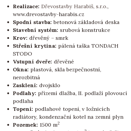
Realizace:
Dřevostavby Harabiš, s.r.o.
,
www.drevostavby-harabis.cz
Spodní stavba:
betonová základová deska
Stavební systém:
srubová konstrukce
Krov:
dřevěný – smrk
Střešní krytina:
pálená taška TONDACH
STODO
Vstupní dveře:
dřevěné
Okna:
plastová, skla bezpečnostní,
nerozbitná
Zasklení:
dvojsklo
Podlahy:
přízemí dlažba, II. podlaží plovoucí
podlaha
Topení:
podlahové topení, v ložnicích
radiátory, kondenzační kotel na zemní plyn
2
Pozemek:
1500 m
2