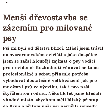
Menší dřevostavba se
zázemím pro milované
psy
Psi mi byli od dětství blízcí. Mládí jsem trávil
na svazarmovském cvičišti a jako dospělec
jsem se začal hlouběji zajímat o psy vodicí
pro nevidomé. Rozhodnutí věnovat se tomu
profesionálně s sebou přineslo potřebu
vybudovat dostatečně velké zázemí jak pro
množství psů ve výcviku, tak i pro naši
čtyřčlennou rodinu. Několik let jsme hledali
vhodné místo, abychom měli blízký přístup
do Brna a přitom naši psi nerušili sousedy.