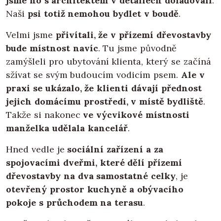
jsme ho s architektem v detailech dolaďovali
.
Naši
psi totiž nemohou bydlet v boudě
.
Velmi jsme
přivítali, že v přízemí dřevostavby
bude místnost navíc
. Tu jsme původně
zamýšleli pro ubytování klienta, který se začíná
sžívat se svým budoucím vodicím psem.
Ale v
praxi se ukázalo, že klienti dávají přednost
jejich domácímu prostředí, v místě bydliště
.
Takže si nakonec
ve výcvikové místnosti
manželka udělala kancelář
.
Hned vedle je
sociální zařízení a za
spojovacími dveřmi, které dělí přízemí
dřevostavby na dva samostatné celky
, je
otevřený prostor kuchyně a obývacího
pokoje s průchodem na terasu
.