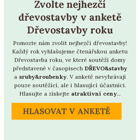
Zvolte nejhezčí
dřevostavby v anketě
Dřevostavby roku
Pomozte nám zvolit nejhezčí dřevostavby!
Každý rok vyhlašujeme čtenářskou anketu
Dřevostavba roku, ve které soutěží domy
představené v časopisech
DŘEVO&stavby
a
sruby&roubenky
. V anketě nevyhrávají
pouze soutěžící, ale i hlasující účastníci.
Hlasujte a získejte
atraktivní ceny
...
HLASOVAT V ANKETĚ