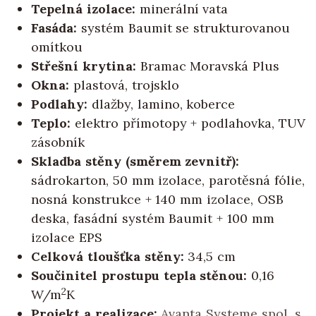
Tepelná izolace:
minerální vata
Fasáda:
systém Baumit se strukturovanou
omítkou
Střešní krytina:
Bramac Moravská Plus
Okna:
plastová, trojsklo
Podlahy:
dlažby, lamino, koberce
Teplo:
elektro přímotopy + podlahovka, TUV
zásobník
Skladba stěny (směrem zevnitř):
sádrokarton, 50 mm izolace, parotěsná fólie,
nosná konstrukce + 140 mm izolace, OSB
deska, fasádní systém Baumit + 100 mm
izolace EPS
Celková tloušťka stěny:
34,5 cm
Součinitel prostupu tepla stěnou:
0,16
2
W/m
K
Projekt a realizace:
Avanta Systeme spol. s