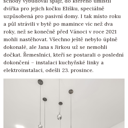
schody vybudoval špajz, do kterého umístil
dvířka pro jejich kočku Elišku, speciálně
uzpůsobená pro pasivní domy. I tak místo roku
a půl strávili v bytě po mamince víc než dva
roky, než se konečně před Vánoci v roce 2021
mohli nastěhovat. Všechno ještě nebylo úplně
dokonalé, ale Jana s Jirkou už se nemohli
dočkat. Řemeslníci, kteří se postarali o poslední
dokončení – instalaci kuchyňské linky a
elektroinstalaci, odešli 23. prosince.