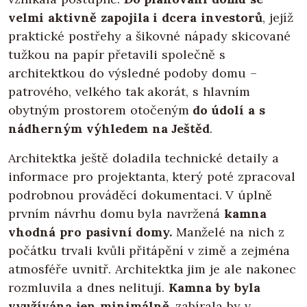
velmi aktivně zapojila i dcera investorů
, jejíž
praktické postřehy a šikovné nápady skicované
tužkou na papír přetavili společně s
architektkou do výsledné podoby domu –
patrového, velkého tak akorát, s hlavním
obytným prostorem otočeným
do údolí a s
nádherným výhledem na Ještěd
.
Architektka ještě doladila technické detaily a
informace pro projektanta, který poté zpracoval
podrobnou prováděcí dokumentaci. V úplně
prvním návrhu domu byla navržená
kamna
vhodná pro pasivní domy.
Manželé na nich z
počátku trvali kvůli přitápění v zimě a zejména
atmosféře uvnitř. Architektka jim je ale nakonec
rozmluvila a dnes nelitují.
Kamna by byla
využívána jen minimálně
, zabírala by v