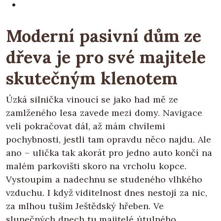
Moderní pasivní dům ze
dřeva je pro své majitele
skutečným klenotem
Úzká silnička vinoucí se jako had mě ze
zamlženého lesa zavede mezi domy. Navigace
velí pokračovat dál, až mám chvílemi
pochybnosti, jestli tam opravdu něco najdu. Ale
ano – ulička tak akorát pro jedno auto končí na
malém parkovišti skoro na vrcholu kopce.
Vystoupím a nadechnu se studeného vlhkého
vzduchu. I když viditelnost dnes nestojí za nic,
za mlhou tuším Ještědský hřeben. Ve
slunečných dnech tu majitelé útulného