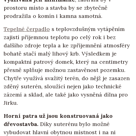
prostoru místo a stavba by se zbytečně
prodražila o komín i kamna samotná.
Tepelné čerpadlo
s teplovzdušným vytápěním
zajistí příjemnou teplotu po celý rok i bez
dalšího zdroje tepla a ke zpříjemnění atmosféry
bohatě stačí malý lihový krb. Výsledkem je
kompaktní patrový domek, který na centimetry
přesně splňuje možnou zastavěnost pozemku.
Chytře využívá svažitý terén, do nějž je zasazen
zděný suterén, sloužící nejen jako technické
zázemí a sklad, ale také jako vysněná dílna pro
Jirku.
Horní patra už jsou konstruovaná jako
dřevostavba.
Díky suterénu bylo možné
vybudovat hlavní obytnou místnost i na ni