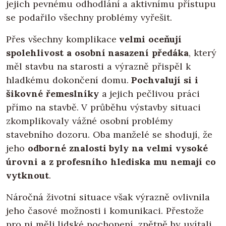
jejich pevnému odhodlání a aktivnímu přístupu
se podařilo všechny problémy vyřešit.
Přes všechny komplikace
velmi oceňují
spolehlivost a osobní nasazení předáka
, který
měl stavbu na starosti a výrazně přispěl k
hladkému dokončení domu.
Pochvalují si i
šikovné řemeslníky
a jejich pečlivou práci
přímo na stavbě. V průběhu výstavby situaci
zkomplikovaly vážné osobní problémy
stavebního dozoru. Oba manželé se shodují, že
jeho
odborné znalosti byly na velmi vysoké
úrovni a z profesního hlediska mu nemají co
vytknout
.
Náročná životní situace však výrazně ovlivnila
jeho časové možnosti i komunikaci. Přestože
pro ni měli lidské pochopení, zpětně by uvítali