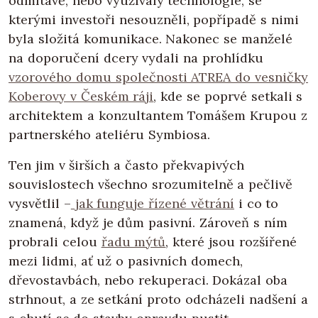
odmítavě, nebo využívaly technologie, se
kterými investoři nesouzněli, popřípadě s nimi
byla složitá komunikace. Nakonec se manželé
na doporučení dcery vydali na prohlídku
vzorového domu společnosti ATREA do vesničky
Koberovy v Českém ráji
, kde se poprvé setkali s
architektem a konzultantem Tomášem Krupou z
partnerského ateliéru Symbiosa.
Ten jim v širších a často překvapivých
souvislostech všechno srozumitelně a pečlivě
vysvětlil –
jak funguje řízené větrání
i co to
znamená, když je dům pasivní. Zároveň s ním
probrali celou
řadu mýtů
, které jsou rozšířené
mezi lidmi, ať už o pasivních domech,
dřevostavbách, nebo rekuperaci. Dokázal oba
strhnout, a ze setkání proto odcházeli nadšení a