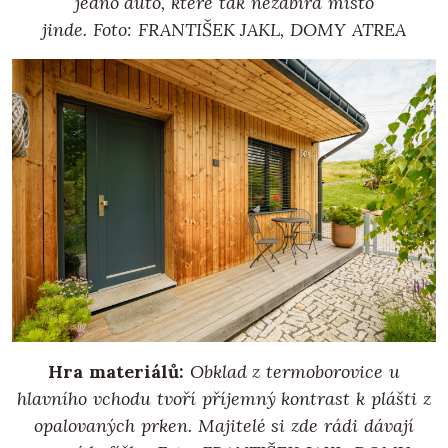
jedno auto, které tak nezabírá místo
jinde.
Foto: FRANTIŠEK JAKL, DOMY ATREA
Hra materiálů:
Obklad z termoborovice u
hlavního vchodu tvoří příjemný kontrast k plášti z
opalovaných prken. Majitelé si zde rádi dávají