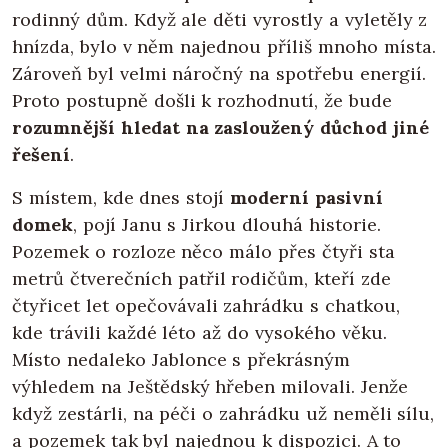
rodinný dům. Když ale děti vyrostly a vyletěly z
hnízda, bylo v něm najednou příliš mnoho místa.
Zároveň byl velmi náročný na spotřebu energií.
Proto postupně došli k rozhodnutí, že bude
rozumnější hledat na zasloužený důchod jiné
řešení
.
S místem, kde dnes stojí
moderní pasivní
domek
, pojí Janu s Jirkou dlouhá historie.
Pozemek o rozloze něco málo přes čtyři sta
metrů čtverečních patřil rodičům, kteří zde
čtyřicet let opečovávali zahrádku s chatkou,
kde trávili každé léto až do vysokého věku.
Místo nedaleko Jablonce s překrásným
výhledem na Ještědský hřeben milovali. Jenže
když zestárli, na péči o zahrádku už neměli sílu,
a pozemek tak byl najednou k dispozici. A to