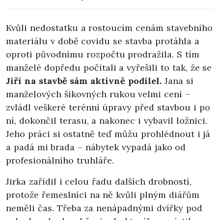
Kvůli nedostatku a rostoucím cenám stavebního
materiálu v době covidu se stavba protáhla a
oproti původnímu rozpočtu prodražila. S tím
manželé dopředu počítali a vyřešili to tak, že se
Jiří na stavbě sám aktivně podílel.
Jana si
manželových šikovných rukou velmi cení –
zvládl veškeré terénní úpravy před stavbou i po
ní, dokončil terasu, a nakonec i vybavil ložnici.
Jeho práci si ostatně teď můžu prohlédnout i já
a padá mi brada – nábytek vypadá jako od
profesionálního truhláře.
Jirka zařídil i celou řadu dalších drobností,
protože řemeslníci na ně kvůli plným diářům
neměli čas. Třeba za nenápadnými dvířky pod