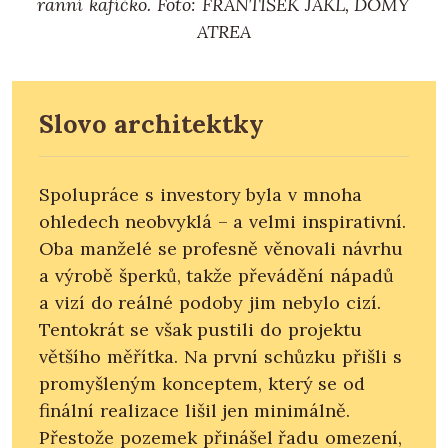
ranní kafíčko.
Foto: FRANTIŠEK JAKL, DOMY
ATREA
Slovo architektky
Spolupráce s investory byla v mnoha
ohledech neobvyklá – a velmi inspirativní.
Oba manželé se profesně věnovali návrhu
a výrobě šperků, takže převádění nápadů
a vizí do reálné podoby jim nebylo cizí.
Tentokrát se však pustili do projektu
většího měřítka. Na první schůzku přišli s
promyšleným konceptem, který se od
finální realizace lišil jen minimálně.
Přestože pozemek přinášel řadu omezení,