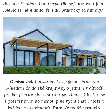
zkušenosti zákazníků a vyplatilo se,"
pochvaluje si.
„Navíc se nám líbilo, že sídlí prakticky za humny."
Genius loci:
Kouzlo místa spojené s krásným
výhledem do daleké krajiny bylo jedním z důvodů
pro koupi pozemku a stavbu penzionu. Díky terase
s posezením si ho mohou plně vychutnat i hosté v
každém z apartmánů. Foto: Nema dřevostavby,