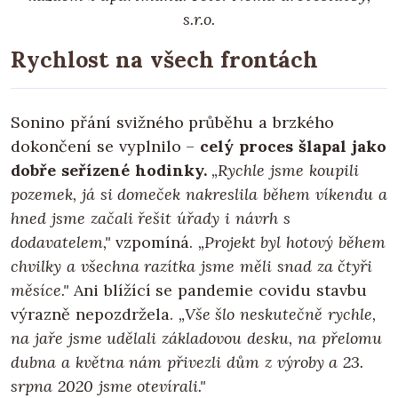
s.r.o.
Rychlost na všech frontách
Sonino přání svižného průběhu a brzkého
dokončení se vyplnilo –
celý proces šlapal jako
dobře seřízené hodinky.
„Rychle jsme koupili
pozemek, já si domeček nakreslila během víkendu a
hned jsme začali řešit úřady i návrh s
dodavatelem,"
vzpomíná.
„Projekt byl hotový během
chvilky a všechna razítka jsme měli snad za čtyři
měsíce."
Ani blížící se pandemie covidu stavbu
výrazně nepozdržela.
„Vše šlo neskutečně rychle,
na jaře jsme udělali základovou desku, na přelomu
dubna a května nám přivezli dům z výroby a 23.
srpna 2020 jsme otevírali."