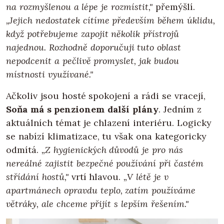
na rozmyšlenou a lépe je rozmístit,"
přemýšlí.
„Jejich nedostatek cítíme především během úklidu,
když potřebujeme zapojit několik přístrojů
najednou. Rozhodně doporučuji tuto oblast
nepodcenit a pečlivě promyslet, jak budou
místnosti využívané."
Ačkoliv jsou hosté spokojení a rádi se vracejí,
Soňa má s penzionem další plány
. Jedním z
aktuálních témat je chlazení interiéru. Logicky
se nabízí klimatizace, tu však ona kategoricky
odmítá.
„Z hygienických důvodů je pro nás
nereálné zajistit bezpečné používání při častém
střídání hostů,"
vrtí hlavou.
„V létě je v
apartmánech opravdu teplo, zatím používáme
větráky, ale chceme přijít s lepším řešením."