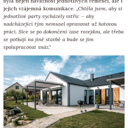
byla nejen návaznost jednotlivých řemesel, ale i
jejich vzájemná komunikace.
„Chtěla jsem, aby si
jednotlivé party vycházely vstříc – aby
nadcházející tým nemusel opravovat už hotovou
práci. Sice se po dokončení zase rozejdou, ale třeba
se potkají na jiné stavbě a bude se jim
spolupracovat snáz."