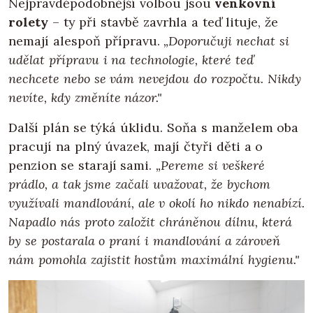
Nejpravděpodobnější volbou jsou
venkovní
rolety
– ty při stavbě zavrhla a teď lituje, že
nemají alespoň přípravu.
„Doporučuji nechat si
udělat přípravu i na technologie, které teď
nechcete nebo se vám nevejdou do rozpočtu. Nikdy
nevíte, kdy změníte názor."
Další plán se týká úklidu. Soňa s manželem oba
pracují na plný úvazek, mají čtyři děti a o
penzion se starají sami.
„Pereme si veškeré
prádlo, a tak jsme začali uvažovat, že bychom
využívali mandlování, ale v okolí ho nikdo nenabízí.
Napadlo nás proto založit chráněnou dílnu, která
by se postarala o praní i mandlování a zároveň
nám pomohla zajistit hostům maximální hygienu."