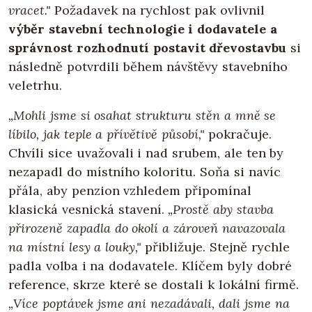
vracet."
Požadavek na rychlost pak ovlivnil
výběr stavební technologie i dodavatele a
správnost rozhodnutí postavit dřevostavbu
si
následně potvrdili během návštěvy stavebního
veletrhu.
„Mohli jsme si osahat strukturu stěn a mně se
líbilo, jak teple a přívětivě působí,"
pokračuje.
Chvíli sice uvažovali i nad srubem, ale ten by
nezapadl do místního koloritu. Soňa si navíc
přála, aby penzion vzhledem připomínal
klasická vesnická stavení.
„Prostě aby stavba
přirozeně zapadla do okolí a zároveň navazovala
na místní lesy a louky,"
přibližuje. Stejně rychle
padla volba i na dodavatele. Klíčem byly dobré
reference, skrze které se dostali k lokální firmě.
„Více poptávek jsme ani nezadávali, dali jsme na