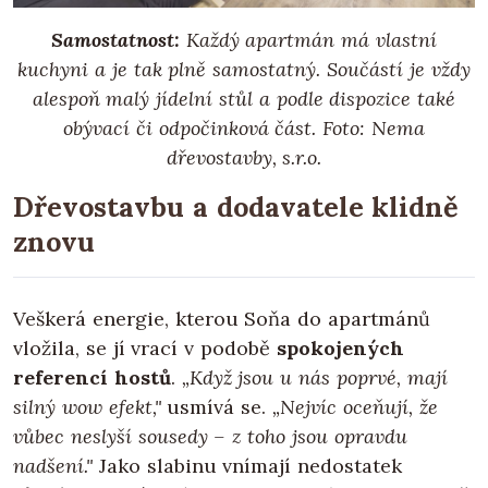
Samostatnost:
Každý apartmán má vlastní
kuchyni a je tak plně samostatný. Součástí je vždy
alespoň malý jídelní stůl a podle dispozice také
obývací či odpočinková část.
Foto: Nema
dřevostavby, s.r.o.
Dřevostavbu a dodavatele klidně
znovu
Veškerá energie, kterou Soňa do apartmánů
vložila, se jí vrací v podobě
spokojených
referencí hostů
.
„Když jsou u nás poprvé, mají
silný wow efekt,"
usmívá se.
„Nejvíc oceňují, že
vůbec neslyší sousedy – z toho jsou opravdu
nadšení."
Jako slabinu vnímají nedostatek