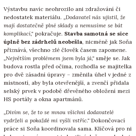
Výstavbu navíc neohrozilo ani zdražování či
nedostatek materiálu.
„Dodavatel nás ujistil, že
mají dostatečně plné sklady a nemusíme se bát
komplikací,"
pokračuje.
Stavba samotná se sice
úplně bez zádrhelů neobešla
, nicméně jak Soňa
přiznává, všechno zlé člověk časem zapomene.
„Největším problémem jsem byla já,"
směje se. Jak
budova rostla před očima, rozhodla se majitelka
pro dvě zásadní úpravy – změnila úhel v jedné z
místností, aby byla otevřenější, a zvenčí přidala
selský prvek v podobě dřevěného obložení mezi
HS portály a okna apartmánů.
„Divím se, že to se mnou všichni dodavatelé
vydrželi a pokaždé mi vyšli vstříc."
Dokončovací
práce si Soňa koordinovala sama. Klíčová pro ni