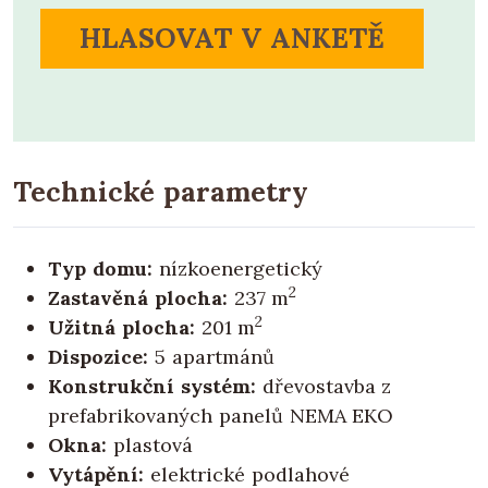
HLASOVAT V ANKETĚ
Technické parametry
Typ domu:
nízkoenergetický
2
Zastavěná plocha:
237 m
2
Užitná plocha:
201 m
Dispozice:
5 apartmánů
Konstrukční systém:
dřevostavba z
prefabrikovaných panelů NEMA EKO
Okna:
plastová
Vytápění:
elektrické podlahové