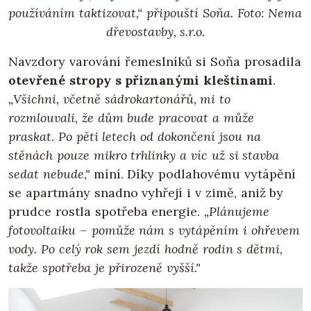
používáním taktizovat,“ připouští Soňa.
Foto: Nema
dřevostavby, s.r.o.
Navzdory varování řemeslníků si Soňa prosadila
otevřené stropy s přiznanými kleštinami
.
„Všichni, včetně sádrokartonářů, mi to
rozmlouvali, že dům bude pracovat a může
praskat. Po pěti letech od dokončení jsou na
stěnách pouze mikro trhlinky a víc už si stavba
sedat nebude,"
míní. Díky podlahovému vytápění
se apartmány snadno vyhřejí i v zimě, aniž by
prudce rostla spotřeba energie.
„Plánujeme
fotovoltaiku – pomůže nám s vytápěním i ohřevem
vody. Po celý rok sem jezdí hodně rodin s dětmi,
takže spotřeba je přirozeně vyšší."