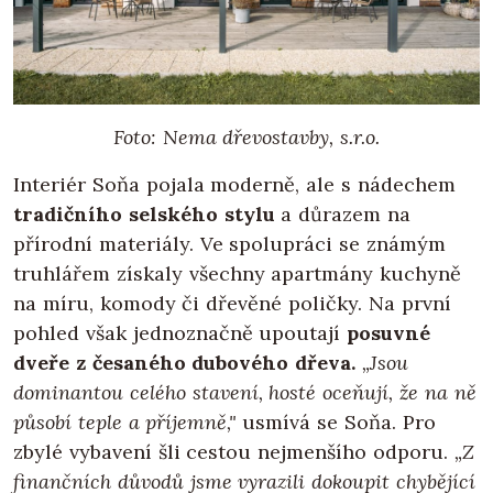
Foto: Nema dřevostavby, s.r.o.
Interiér Soňa pojala moderně, ale s nádechem
tradičního selského stylu
a důrazem na
přírodní materiály. Ve spolupráci se známým
truhlářem získaly všechny apartmány kuchyně
na míru, komody či dřevěné poličky. Na první
pohled však jednoznačně upoutají
posuvné
dveře z česaného dubového dřeva.
„Jsou
dominantou celého stavení, hosté oceňují, že na ně
působí teple a příjemně,"
usmívá se Soňa. Pro
zbylé vybavení šli cestou nejmenšího odporu.
„Z
finančních důvodů jsme vyrazili dokoupit chybějící