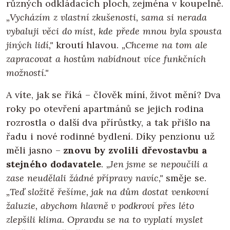
různých odkládacích ploch, zejména v koupelně.
„Vycházím z vlastní zkušenosti, sama si nerada
vybaluji věci do míst, kde přede mnou byla spousta
jiných lidí,"
kroutí hlavou.
„Chceme na tom ale
zapracovat a hostům nabídnout více funkčních
možností."
A víte, jak se říká – člověk míní, život mění? Dva
roky po otevření apartmánů se jejich rodina
rozrostla o další dva přírůstky, a tak přišlo na
řadu i nové rodinné bydlení. Díky penzionu už
měli jasno –
znovu by zvolili dřevostavbu a
stejného dodavatele
.
„Jen jsme se nepoučili a
zase neudělali žádné přípravy navíc,"
směje se.
„Teď složitě řešíme, jak na dům dostat venkovní
žaluzie, abychom hlavně v podkroví přes léto
zlepšili klima. Opravdu se na to vyplatí myslet