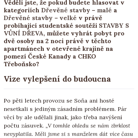
Věděli jste, že pokud budete hlasovat v
kategoriích
Dřevěné stavby – malé
a
Dřevěné stavby – velké
v právě
probíhající studentské soutěži
STAVBY S
VŮNÍ DŘEVA
, můžete vyhrát pobyt pro
dvě osoby na 2 noci právě v těchto
apartmánech v otevřené krajině na
pomezí České Kanady a CHKO
Třeboňsko?
Vize vylepšení do budoucna
Po pěti letech provozu se Soňa ani hosté
nesetkali s jediným zásadním problémem. Pár
věcí by ale udělali jinak, jako třeba navýšení
počtu zásuvek.
„V tomhle ohledu se nám zbrklost
nevyplatila. Měli jsme si s manželem dát více času