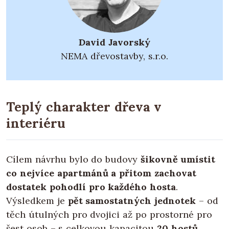
David Javorský
NEMA dřevostavby, s.r.o.
Teplý charakter dřeva v
interiéru
Cílem návrhu bylo do budovy
šikovně umístit
co nejvíce apartmánů a přitom zachovat
dostatek pohodlí pro každého hosta
.
Výsledkem je
pět samostatných jednotek
– od
těch útulných pro dvojici až po prostorné pro
šest osob – s celkovou kapacitou
20 hostů
.