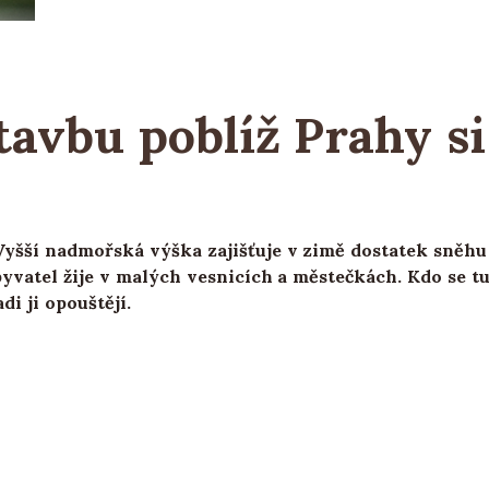
vbu poblíž Prahy si 
 Vyšší nadmořská výška zajišťuje v zimě dostatek sněhu
byvatel žije v malých vesnicích a městečkách. Kdo se tu 
di ji opouštějí.