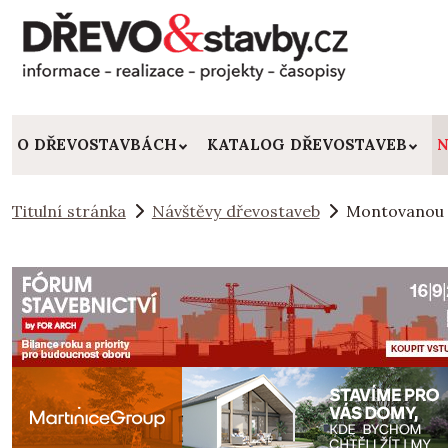
O DŘEVOSTAVBÁCH
KATALOG DŘEVOSTAVEB
N
Titulní stránka
Návštěvy dřevostaveb
Montovanou d