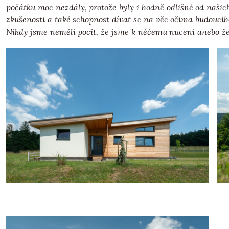
počátku moc nezdály, protože byly i hodně odlišné od našic
zkušenosti a také schopnost dívat se na věc očima budoucího
Nikdy jsme neměli pocit, že jsme k něčemu nuceni anebo ž