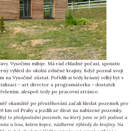
ihlavy. Vysočinu miluje. Má rád chladné počasí, spoustu
rný výhled do okolní zvlněné krajiny. Když poznal svoji
 na Vysočině zůstat. Pořídili si tedy krásný velký byt v
pecializaci – art director a programátorka – dostatek
řešením, alespoň tedy po pracovní stránce.
téměř okamžitě po přestěhování začali hledat pozemek pro
00 km od Prahy a jezdili se dívat na nabízené pozemky.
Byl to předposlední pozemek, na který jsme se jeli podívat a
ota u lesa, kolem kopce, nádherné výhledy do krajiny. Na