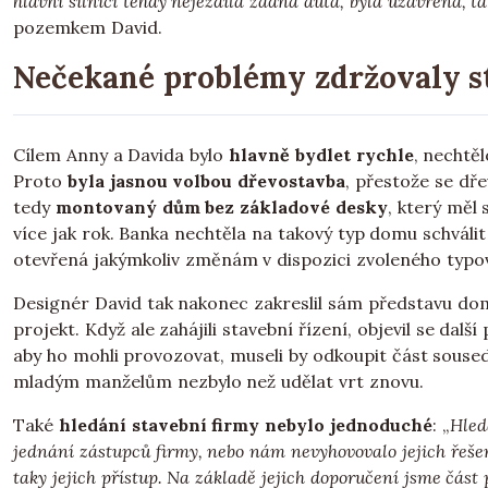
hlavní silnici tehdy nejezdila žádná auta, byla uzavřená, tak
pozemkem David.
Nečekané problémy zdržovaly s
Cílem Anny a Davida bylo
hlavně bydlet rychle
, nechtěl
Proto
byla jasnou volbou dřevostavba
, přestože se dř
tedy
montovaný dům bez základové desky
, který měl 
více jak rok. Banka nechtěla na takový typ domu schválit
otevřená jakýmkoliv změnám v dispozici zvoleného typ
Designér David tak nakonec zakreslil sám představu dom
projekt. Když ale zahájili stavební řízení, objevil se dalš
aby ho mohli provozovat, museli by odkoupit část souse
mladým manželům nezbylo než udělat vrt znovu.
Také
hledání stavební firmy nebylo jednoduché
: „
Hled
jednání zástupců firmy, nebo nám nevyhovovalo jejich řeše
taky jejich přístup. Na základě jejich doporučení jsme čás