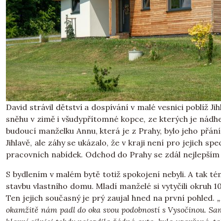
David strávil dětství a dospívání v malé vesnici poblíž J
sněhu v zimě i všudypřítomné kopce, ze kterých je nádhe
budoucí manželku Annu, která je z Prahy, bylo jeho přáním
Jihlavě, ale záhy se ukázalo, že v kraji není pro jejich s
pracovních nabídek. Odchod do Prahy se zdál nejlepším 
S bydlením v malém bytě totiž spokojení nebyli. A tak 
stavbu vlastního domu. Mladí manželé si vytyčili okruh 1
Ten jejich současný je prý zaujal hned na první pohled.
„
okamžitě nám padl do oka svou podobností s Vysočinou. Sam