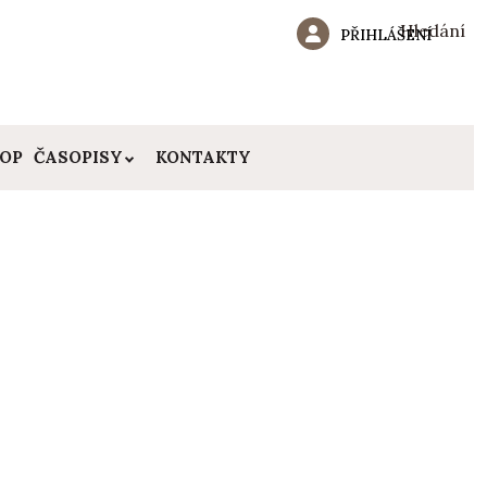
Hledání
PŘIHLÁŠENÍ
HOP
ČASOPISY
KONTAKTY