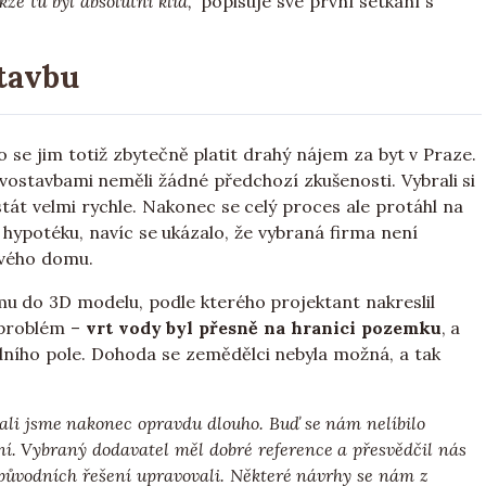
že tu byl absolutní klid,"
popisuje své první setkání s
tavbu
o se jim totiž zbytečně platit drahý nájem za byt v Praze.
evostavbami neměli žádné předchozí zkušenosti. Vybrali si
stát velmi rychle. Nakonec se celý proces ale protáhl na
 hypotéku, navíc se ukázalo, že vybraná firma není
ového domu.
u do 3D modelu, podle kterého projektant nakreslil
í problém –
vrt vody byl přesně na hranici pozemku
, a
dního pole. Dohoda se zemědělci nebyla možná, a tak
ali jsme nakonec opravdu dlouho. Buď se nám nelíbilo
ní. Vybraný dodavatel měl dobré reference a přesvědčil nás
t původních řešení upravovali. Některé návrhy se nám z