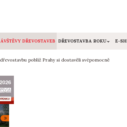
ÁVŠTĚVY DŘEVOSTAVEB
DŘEVOSTAVBA ROKU
E-S
řevostavbu poblíž Prahy si dostavěli svépomocně