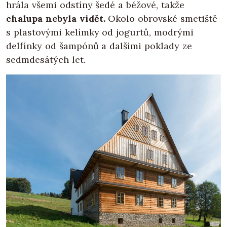
hrála všemi odstíny šedé a béžové, takže
chalupa nebyla vidět.
Okolo obrovské smetiště
s plastovými kelímky od jogurtů, modrými
delfínky od šampónů a dalšími poklady ze
sedmdesátých let.