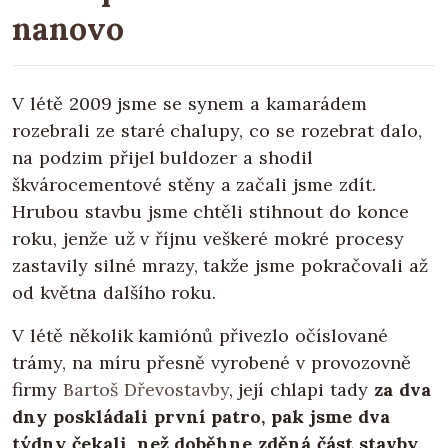
nanovo
V létě 2009 jsme se synem a kamarádem
rozebrali ze staré chalupy, co se rozebrat dalo,
na podzim přijel buldozer a shodil
škvárocementové stěny a začali jsme zdít.
Hrubou stavbu jsme chtěli stihnout do konce
roku, jenže už v říjnu veškeré mokré procesy
zastavily silné mrazy, takže jsme pokračovali až
od května dalšího roku.
V létě několik kamiónů přivezlo očíslované
trámy, na míru přesně vyrobené v provozovně
firmy
Bartoš Dřevostavby
, její chlapi tady
za dva
dny poskládali první patro, pak jsme dva
týdny čekali, než doběhne zděná část stavby,