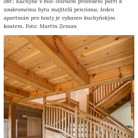
obr.: Kuchyně v bílo-zeleném provedení patří k
soukromému bytu majitelů penzionu. Jeden
apartmán pro hosty je vybaven kuchyňským
koutem.
Foto: Martin Zeman