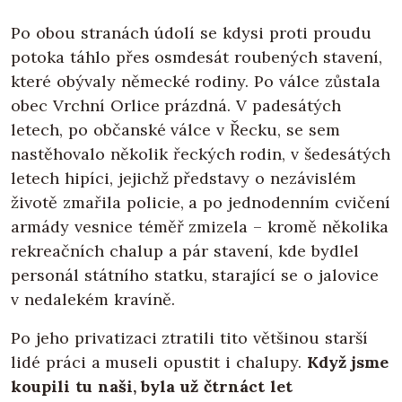
Po obou stranách údolí se kdysi proti proudu
potoka táhlo přes osmdesát roubených stavení,
které obývaly německé rodiny. Po válce zůstala
obec Vrchní Orlice prázdná. V padesátých
letech, po občanské válce v Řecku, se sem
nastěhovalo několik řeckých rodin, v šedesátých
letech hipíci, jejichž představy o nezávislém
životě zmařila policie, a po jednodenním cvičení
armády vesnice téměř zmizela – kromě několika
rekreačních chalup a pár stavení, kde bydlel
personál státního statku, starající se o jalovice
v nedalekém kravíně.
Po jeho privatizaci ztratili tito většinou starší
lidé práci a museli opustit i chalupy.
Když jsme
koupili tu naši, byla už čtrnáct let