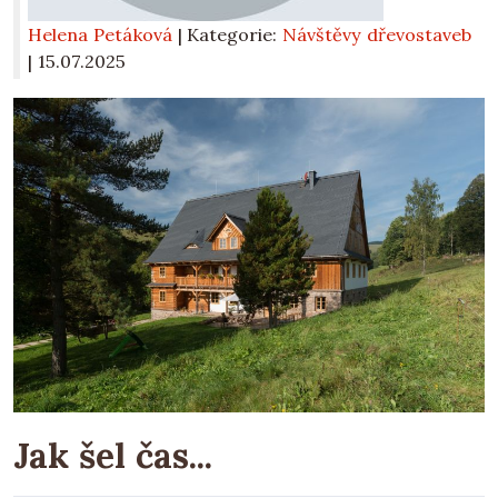
Helena Petáková
| Kategorie:
Návštěvy dřevostaveb
|
15.07.2025
Jak šel čas...