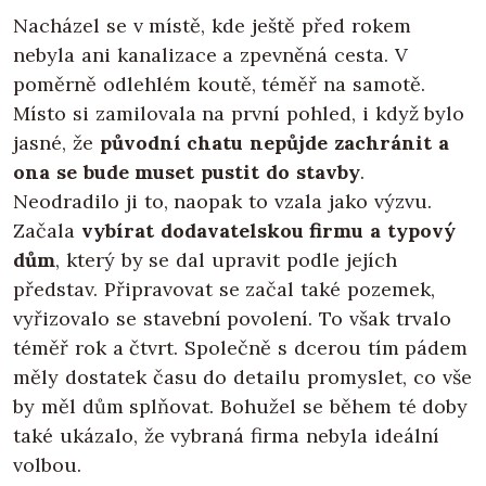
Nacházel se v místě, kde ještě před rokem
nebyla ani kanalizace a zpevněná cesta. V
poměrně odlehlém koutě, téměř na samotě.
Místo si zamilovala na první pohled, i když bylo
jasné, že
původní chatu nepůjde zachránit a
ona se bude muset pustit do stavby
.
Neodradilo ji to, naopak to vzala jako výzvu.
Začala
vybírat dodavatelskou firmu a typový
dům
, který by se dal upravit podle jejích
představ. Připravovat se začal také pozemek,
vyřizovalo se stavební povolení. To však trvalo
téměř rok a čtvrt. Společně s dcerou tím pádem
měly dostatek času do detailu promyslet, co vše
by měl dům splňovat. Bohužel se během té doby
také ukázalo, že vybraná firma nebyla ideální
volbou.