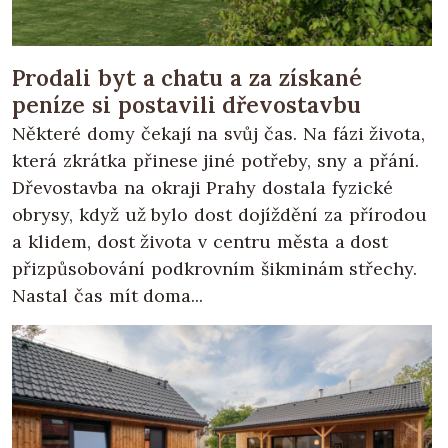
Prodali byt a chatu a za získané
peníze si postavili dřevostavbu
Některé domy čekají na svůj čas. Na fázi života,
která zkrátka přinese jiné potřeby, sny a přání.
Dřevostavba na okraji Prahy dostala fyzické
obrysy, když už bylo dost dojíždění za přírodou
a klidem, dost života v centru města a dost
přizpůsobování podkrovním šikminám střechy.
Nastal čas mít doma...