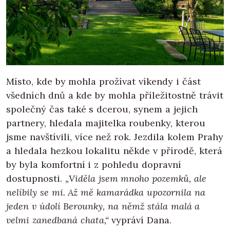
Místo, kde by mohla prožívat víkendy i část
všedních dnů a kde by mohla příležitostně trávit
společný čas také s dcerou, synem a jejich
partnery, hledala majitelka roubenky, kterou
jsme navštívili, více než rok. Jezdila kolem Prahy
a hledala hezkou lokalitu někde v přírodě, která
by byla komfortní i z pohledu dopravní
dostupnosti.
„Viděla jsem mnoho pozemků, ale
nelíbily se mi. Až mě kamarádka upozornila na
jeden v údolí Berounky, na němž stála malá a
velmi zanedbaná chata,“
vypráví Dana.