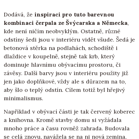
Dodává, že
inspiraci pro tuto barevnou
kombinaci čerpala ze Švýcarska a Německa
,
kde není ničím neobvyklým. Ostatně, různé
odstíny šedi jsou v interiéru vidět všude. Šedá je
betonová stěrka na podlahách, schodiště i
dlaždice v koupelně, stejně tak krb, který
dominuje hlavnímu obývacímu prostoru, či
závěsy. Další barvy jsou v interiéru použity již
jen jako doplňkové, vždy ale s důrazem na to,
aby šlo o teplý odstín. Cílem totiž byl hřejivý
minimalismus.
Například v obývací části je tak červený koberec
a knihovna. Kromě stavby domu si vyžádala
mnoho práce a času rovněž zahrada. Budovala
se celá znovu, navážela se na ni nová zemina,