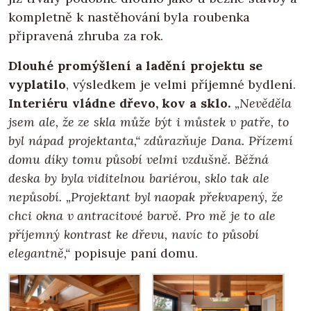
kompletně k nastěhování byla roubenka
připravená zhruba za rok.
Dlouhé promýšlení a ladění projektu se
vyplatilo
, výsledkem je velmi příjemné bydlení.
Interiéru vládne dřevo, kov a sklo.
„Nevěděla
jsem ale, že ze skla může být i můstek
v patře, to
byl nápad projektanta,“ zdůrazňuje Dana. Přízemí
domu díky tomu působí velmi vzdušně. Běžná
deska by byla viditelnou bariérou, sklo tak ale
nepůsobí. „Projektant byl naopak překvapený, že
chci okna v antracitové barvě. Pro mě je to ale
příjemný kontrast ke dřevu, navíc to působí
elegantně,“
popisuje paní domu.