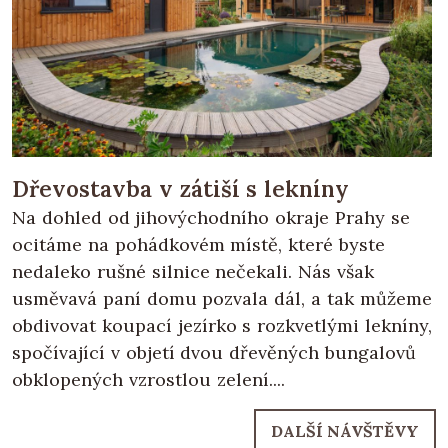
Dřevostavba v zátiší s lekníny
Na dohled od jihovýchodního okraje Prahy se
ocitáme na pohádkovém místě, které byste
nedaleko rušné silnice nečekali. Nás však
usměvavá paní domu pozvala dál, a tak můžeme
obdivovat koupací jezírko s rozkvetlými lekníny,
spočívající v objetí dvou dřevěných bungalovů
obklopených vzrostlou zelení....
DALŠÍ NÁVŠTĚVY