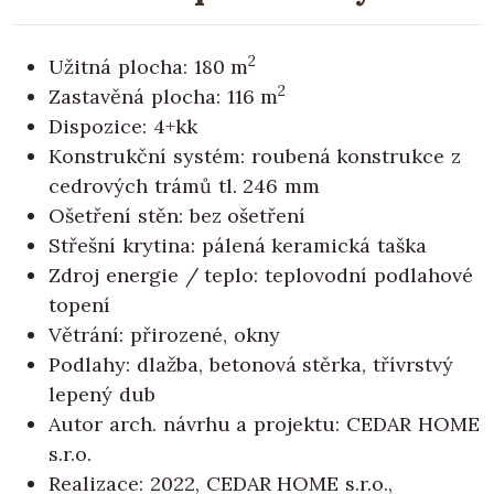
2
Užitná plocha: 180 m
2
Zastavěná plocha: 116 m
Dispozice: 4+kk
Konstrukční systém: roubená konstrukce z
cedrových trámů tl. 246 mm
Ošetření stěn: bez ošetření
Střešní krytina: pálená keramická taška
Zdroj energie / teplo: teplovodní podlahové
topení
Větrání: přirozené, okny
Podlahy: dlažba, betonová stěrka, třívrstvý
lepený dub
Autor arch. návrhu a projektu: CEDAR HOME
s.r.o.
Realizace: 2022, CEDAR HOME s.r.o.,