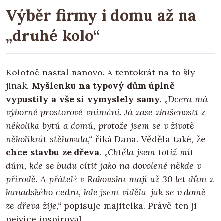
Výběr firmy i domu až na
„druhé kolo“
Kolotoč nastal nanovo. A tentokrát na to šly
jinak.
Myšlenku na typový dům úplně
vypustily a vše si vymyslely samy.
„Dcera má
výborné prostorové vnímání. Já zase zkušenosti z
několika bytů a domů, protože jsem se v životě
několikrát stěhovala,“
říká Dana. Věděla také, že
chce stavbu ze dřeva
.
„Chtěla jsem totiž mít
dům, kde se budu cítit jako na dovolené někde v
přírodě. A přátelé v Rakousku mají už 30 let dům z
kanadského cedru, kde jsem viděla, jak se v domě
ze dřeva žije,“
popisuje majitelka. Právě ten ji
nejvíce inspiroval.