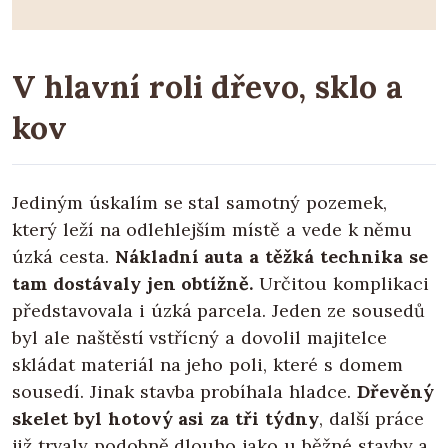
V hlavní roli dřevo, sklo a
kov
Jediným úskalím se stal samotný pozemek,
který leží na odlehlejším místě a vede k němu
úzká cesta.
Nákladní auta a těžká technika se
tam dostávaly jen obtížně.
Určitou komplikaci
představovala i úzká parcela. Jeden ze sousedů
byl ale naštěstí vstřícný a dovolil majitelce
skládat materiál na jeho poli, které s domem
sousedí. Jinak stavba probíhala hladce.
Dřevěný
skelet byl hotový asi za tři týdny
, další práce
již trvaly podobně dlouho jako u běžné stavby a