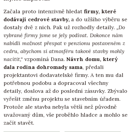
Začala proto intenzivně hledat
firmy, které
dodávají cedrové stavby,
a do užšího výběru se
dostaly dvě z nich. Pak už rozhodly detaily.
„Do
vybrané firmy jsme se jely podívat. Dokonce nám
nabídli možnost přespat v penzionu postaveném z
cedru, abychom si atmosféru takové stavby mohly
nacítit,“
vzpomíná Dana.
Návrh domu, který
dala rodina dohromady sama
, předali
projektantovi dodavatelské firmy. A ten mu dal
potřebnou podobu a dopracoval všechny
detaily, doslova až do poslední zásuvky. Zbývalo
vyřešit změnu projektu se stavebním úřadem.
Protože ale stavba nebyla větší než původně
uvažovaný dům, vše proběhlo hladce a mohlo se
začít stavět.