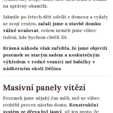
na správný okamžik.
Jakmile po letech děti odešli z domova a vydaly
se svojí cestou,
začali jsme o stavbě domku
vážně uvažovat
, ovšem neměli jsme vůbec
tušení, kde bychom chtěli žít.
Krásná náhoda však zařídila, že jsme objevili
pozemek se starým sadem a neskutečným
výhledem v rodné vesnici mé babičky v
nádherném okolí Děčína
.
Masivní panely vítězí
Pozemek jsme nějaký čas měli, než se vůbec
rozběhl proces návrhu domu.
Konstrukční
systém ze dřeva byl jasný
, už jen proto, že