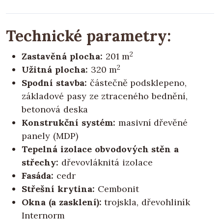
Technické parametry:
2
Zastavěná plocha:
201 m
2
Užitná plocha:
320 m
Spodní stavba:
částečně podsklepeno,
základové pasy ze ztraceného bednění,
betonová deska
Konstrukční systém:
masivní dřevěné
panely (MDP)
Tepelná izolace obvodových stěn a
střechy:
dřevovláknitá izolace
Fasáda:
cedr
Střešní krytina:
Cembonit
Okna (a zasklení):
trojskla, dřevohliník
Internorm