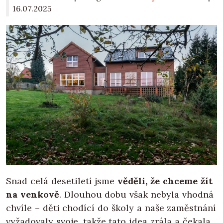
16.07.2025
Snad celá desetiletí jsme
věděli, že chceme žít
na venkově
. Dlouhou dobu však nebyla vhodná
chvíle – děti chodící do školy a naše zaměstnání
vyžadovaly svoje, takže tato idea zrála a čekala