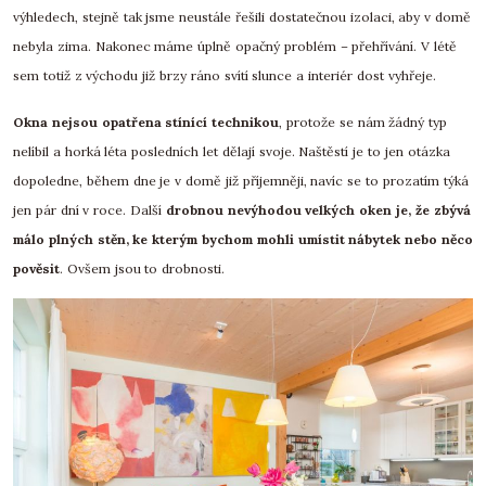
výhledech, stejně tak jsme neustále řešili dostatečnou izolaci, aby v domě
nebyla zima. Nakonec máme úplně opačný problém – přehřívání. V létě
sem totiž z východu již brzy ráno svítí slunce a interiér dost vyhřeje.
Okna nejsou opatřena stínící technikou
, protože se nám žádný typ
nelíbil a horká léta posledních let dělají svoje. Naštěstí je to jen otázka
dopoledne, během dne je v domě již příjemněji, navíc se to prozatím týká
jen pár dní v roce. Další
drobnou nevýhodou velkých oken je, že zbývá
málo plných stěn, ke kterým bychom mohli umístit nábytek nebo něco
pověsit
. Ovšem jsou to drobnosti.