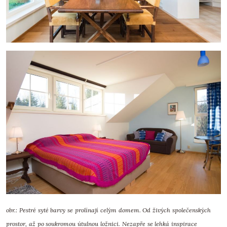
obr.: Pestré syté barvy se prolínají celým domem. Od živých společenských
prostor, až po soukromou útulnou ložnici. Nezapře se lehká inspirace