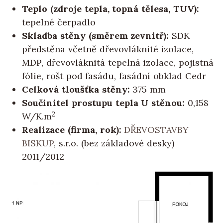
Teplo (zdroje tepla, topná tělesa, TUV):
tepelné čerpadlo
Skladba stěny (směrem zevnitř):
SDK
předstěna včetně dřevovláknité izolace,
MDP, dřevovláknitá tepelná izolace, pojistná
fólie, rošt pod fasádu, fasádní obklad Cedr
Celková tloušťka stěny:
375 mm
Součinitel prostupu tepla U stěnou:
0,158
2
W/K.m
Realizace (firma, rok):
DŘEVOSTAVBY
BISKUP
, s.r.o. (bez základové desky)
2011/2012