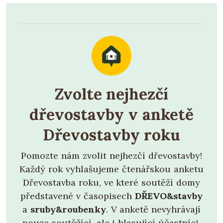
Zvolte nejhezčí
dřevostavby v anketě
Dřevostavby roku
Pomozte nám zvolit nejhezčí dřevostavby!
Každý rok vyhlašujeme čtenářskou anketu
Dřevostavba roku, ve které soutěží domy
představené v časopisech
DŘEVO&stavby
a
sruby&roubenky
. V anketě nevyhrávají
pouze soutěžící, ale i hlasující účastníci.