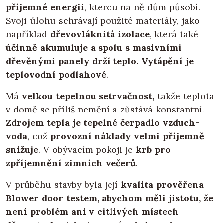
příjemné energii
, kterou na ně dům působí.
Svoji úlohu sehrávají použité materiály, jako
například
dřevovláknitá izolace
, která také
účinně akumuluje a spolu s masivními
dřevěnými panely drží teplo.
Vytápění je
teplovodní podlahové
.
Má
velkou tepelnou setrvačnost,
takže teplota
v domě se příliš nemění a zůstává konstantní.
Zdrojem tepla je tepelné čerpadlo vzduch-
voda
, což
provozní náklady velmi příjemně
snižuje
. V obývacím pokoji je
krb pro
zpříjemnění zimních večerů
.
V průběhu stavby byla její
kvalita prověřena
Blower door testem, abychom měli jistotu, že
není problém ani v citlivých místech