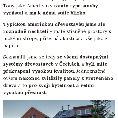
Tony jako Američan v
tomto typu stavby
vyrůstal a má k němu stále blízko
Typickou americkou dřevostavbu jsme ale
rozhodně nechtěli
– malé stísněné prostory s
nízkými stropy, příšerná akustika a vše jako z
papíru.
Seznámili jsme se tedy
se všemi dostupnými
systémy dřevostaveb v Čechách
a
byli mile
překvapeni vysokou kvalitou
. Jednoznačně
ovšem
nakonec zvítězily panely z vrstveného
dřeva
a to
pro svoji bytelnost a velmi
vysokou přesnost
.