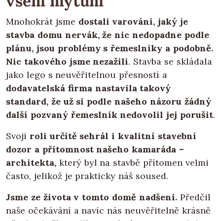
všem mýtům
Mnohokrát jsme
dostali varování, jaký je
stavba domu nervák, že nic nedopadne podle
plánu, jsou problémy s řemeslníky a podobně.
Nic takového jsme nezažili
. Stavba se skládala
jako lego s neuvěřitelnou přesností a
dodavatelská firma nastavila takový
standard, že už si podle našeho názoru žádný
další pozvaný řemeslník nedovolil jej porušit
.
Svoji
roli určitě sehrál i kvalitní stavební
dozor a přítomnost našeho kamaráda –
architekta,
který byl na stavbě přítomen velmi
často, jelikož je prakticky náš soused.
Jsme ze života v tomto domě nadšeni.
Předčil
naše očekávání a navíc nás neuvěřitelně krásně