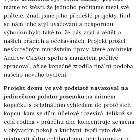
máme to štěstí, že jednoho počítáme mezi své
přátele. Znali jsme jeho předešlé projekty, líbil
se nám jeho styl uvažování a nespornou
výhodou bylo také to, že nás znal a věděl o
našich přáních a očekáváních. Projekt prošel
neskutečným množstvím úprav, které architekt
Andrew Caistor spolu s manželem pečlivě
zpracoval, až se konečně zrodila finální podoba
našeho nového bydlení.
Projekt domu ve své podstatě navazoval na
jedinečnou polohu pozemku
na mírném
kopečku s originálním výhledem do protějších
kopců, kam se dům účelově rozevírá. Jelikož se
celá rodina v průběhu dne koncentruje zejména
v obývacím pokoji a kuchyni, tvoří tyto dvě
místnosti jádro celého domu. Jejich prostor je