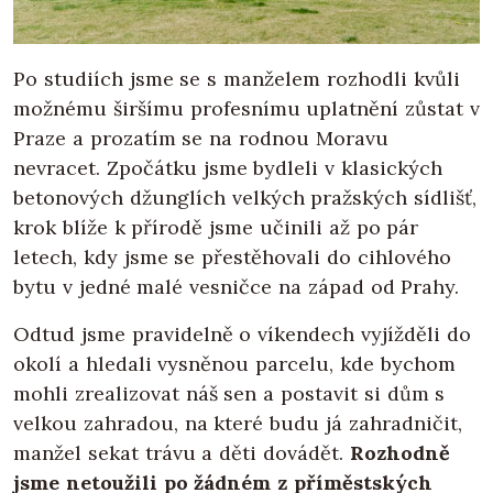
Po studiích jsme se s manželem rozhodli kvůli
možnému širšímu profesnímu uplatnění zůstat v
Praze a prozatím se na rodnou Moravu
nevracet. Zpočátku jsme bydleli v klasických
betonových džunglích velkých pražských sídlišť,
krok blíže k přírodě jsme učinili až po pár
letech, kdy jsme se přestěhovali do cihlového
bytu v jedné malé vesničce na západ od Prahy.
Odtud jsme pravidelně o víkendech vyjížděli do
okolí a hledali vysněnou parcelu, kde bychom
mohli zrealizovat náš sen a postavit si dům s
velkou zahradou, na které budu já zahradničit,
manžel sekat trávu a děti dovádět.
Rozhodně
jsme netoužili po žádném z příměstských