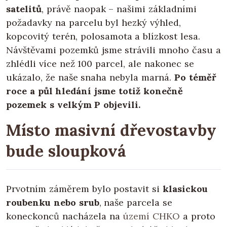
satelitů
, právě naopak – našimi základními
požadavky na parcelu byl hezký výhled,
kopcovitý terén, polosamota a blízkost lesa.
Návštěvami pozemků jsme strávili mnoho času a
zhlédli více než 100 parcel, ale nakonec se
ukázalo, že naše snaha nebyla marná.
Po téměř
roce a půl hledání jsme totiž konečně
pozemek s velkým P objevili.
Místo masivní dřevostavby
bude sloupková
Prvotním záměrem bylo postavit si
klasickou
roubenku nebo srub
, naše parcela se
koneckonců nacházela na
území CHKO
a proto