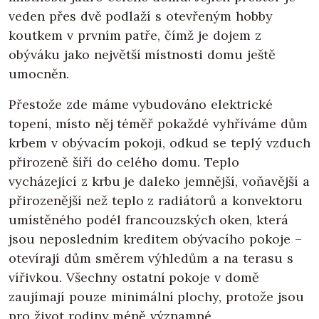
veden přes dvě podlaží s otevřeným hobby
koutkem v prvním patře, čímž je dojem z
obýváku jako největší místnosti domu ještě
umocněn.
Přestože zde máme vybudováno elektrické
topení, místo něj téměř pokaždé vyhříváme dům
krbem v obývacím pokoji, odkud se teplý vzduch
přirozeně šíří do celého domu. Teplo
vycházející z krbu je daleko jemnější, voňavější a
přirozenější než teplo z radiátorů a konvektoru
umístěného podél francouzských oken, která
jsou neposledním kreditem obývacího pokoje –
otevírají dům směrem výhledům a na terasu s
vířivkou. Všechny ostatní pokoje v domě
zaujímají pouze minimální plochy, protože jsou
pro život rodiny méně významné.