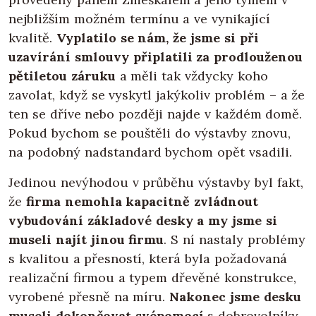
nejbližším možném termínu a ve vynikající
kvalitě.
Vyplatilo se nám, že jsme si při
uzavírání smlouvy připlatili za prodlouženou
pětiletou záruku
a měli tak vždycky koho
zavolat, když se vyskytl jakýkoliv problém – a že
ten se dříve nebo později najde v každém domě.
Pokud bychom se pouštěli do výstavby znovu,
na podobný nadstandard bychom opět vsadili.
Jedinou nevýhodou v průběhu výstavby byl fakt,
že
firma nemohla kapacitně zvládnout
vybudování základové desky a my jsme si
museli najít jinou firmu
. S ní nastaly problémy
s kvalitou a přesností, která byla požadovaná
realizační firmou a typem dřevěné konstrukce,
vyrobené přesně na míru.
Nakonec jsme desku
museli dokončovat svépomocí
s dobrovolníky