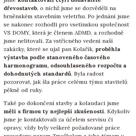
dřevostaveb
, o nichž jsme se dozvěděli na
brněnském stavebním veletrhu. Po jednání jsme
se nakonec rozhodli pro vsetínskou společnost
VS DOMY, která je členem ADMD, a rozhodně
jsme nelitovali. Za vstřícného vedení naší
zakázky, které se ujal pan Kolařík,
proběhla
výstavba podle stanoveného časového
harmonogramu, odsouhlaseného rozpočtu a
dohodnutých standardů
. Byla radost
pozorovat, jak šla práce celému týmu stavitelů
pěkně od ruky.
Také po dokončení stavby a kolaudaci jsme
měli s firmou ty nejlepší zkušenosti
. Kdykoliv
jsme je kontaktovali za účelem servisu či
opravy, vždy byly veškeré požadované práce
provedeny panem Zmeškalem a jeho týmem v