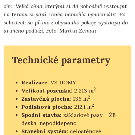
obr.: Velká okna, kterými si dá pohodlně vystoupit
na terasu si paní Lenka nemohla vynachválit. Po
schodech se přímo z obývacího pokoje vystoupá do
druhého podlaží. Foto: Martin Zeman
Technické parametry
Realizace:
VS DOMY
2
Velikost pozemku:
2 213 m
2
Zastavěná plocha:
136 m
2
Podlahová plocha:
212,1 m
Spodní stavba:
základové pasy + ŽB
deska, nepodklepeno
Stavební systém:
celostěnové