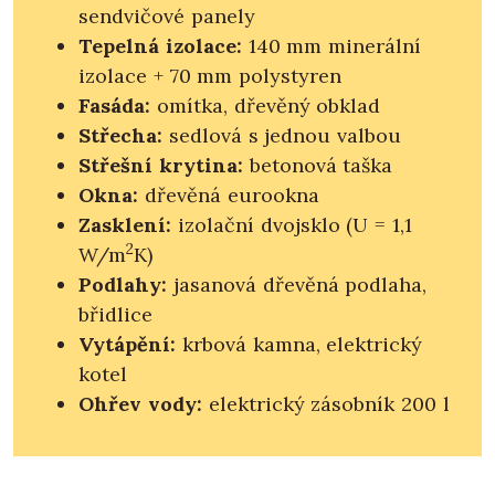
sendvičové panely
Tepelná izolace:
140 mm minerální
izolace + 70 mm polystyren
Fasáda:
omítka, dřevěný obklad
Střecha:
sedlová s jednou valbou
Střešní krytina:
betonová taška
Okna:
dřevěná eurookna
Zasklení:
izolační dvojsklo (U = 1,1
2
W/m
K)
Podlahy:
jasanová dřevěná podlaha,
břidlice
Vytápění:
krbová kamna, elektrický
kotel
Ohřev vody:
elektrický zásobník 200 l