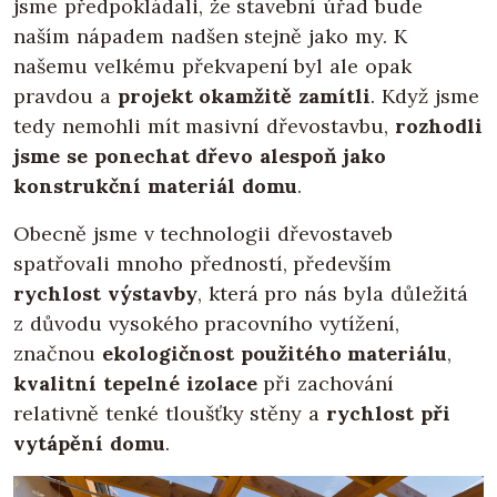
jsme předpokládali, že stavební úřad bude
naším nápadem nadšen stejně jako my. K
našemu velkému překvapení byl ale opak
pravdou a
projekt okamžitě zamítli
. Když jsme
tedy nemohli mít masivní dřevostavbu,
rozhodli
jsme se ponechat dřevo alespoň jako
konstrukční materiál domu
.
Obecně jsme v technologii dřevostaveb
spatřovali mnoho předností, především
rychlost výstavby
, která pro nás byla důležitá
z důvodu vysokého pracovního vytížení,
značnou
ekologičnost použitého materiálu
,
kvalitní tepelné izolace
při zachování
relativně tenké tloušťky stěny a
rychlost při
vytápění domu
.