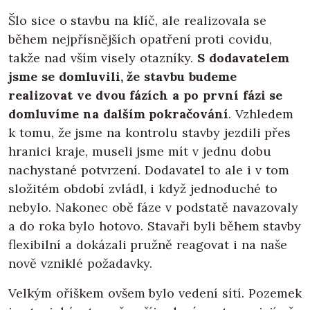
Šlo sice o stavbu na klíč, ale realizovala se
během nejpřísnějších opatření proti covidu,
takže nad vším visely otazníky.
S dodavatelem
jsme se domluvili, že stavbu budeme
realizovat ve dvou fázích a po první fázi se
domluvíme na dalším pokračování
. Vzhledem
k tomu, že jsme na kontrolu stavby jezdili přes
hranici kraje, museli jsme mít v jednu dobu
nachystané potvrzení. Dodavatel to ale i v tom
složitém období zvládl, i když jednoduché to
nebylo. Nakonec obě fáze v podstatě navazovaly
a do roka bylo hotovo. Stavaři byli během stavby
flexibilní a dokázali pružně reagovat i na naše
nově vzniklé požadavky.
Velkým oříškem ovšem bylo vedení sítí. Pozemek