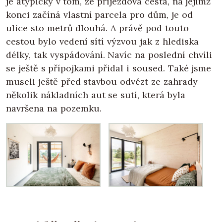
je atypický v tom, že příjezdová cesta, na jejímž
konci začíná vlastní parcela pro dům, je od
ulice sto metrů dlouhá. A právě pod touto
cestou bylo vedení sítí výzvou jak z hlediska
délky, tak vyspádování. Navíc na poslední chvíli
se ještě s přípojkami přidal i soused. Také jsme
museli ještě před stavbou odvézt ze zahrady
několik nákladních aut se sutí, která byla
navršena na pozemku.