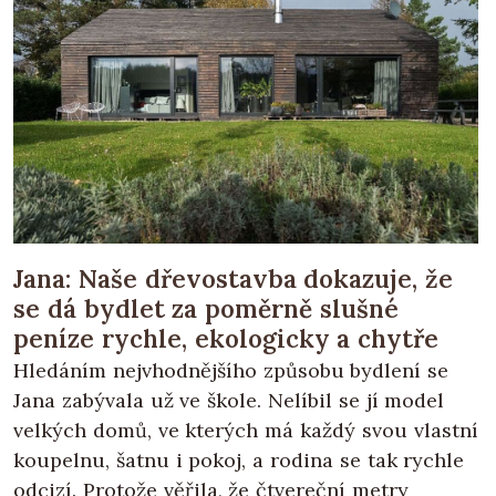
Jana: Naše dřevostavba dokazuje, že
se dá bydlet za poměrně slušné
peníze rychle, ekologicky a chytře
Hledáním nejvhodnějšího způsobu bydlení se
Jana zabývala už ve škole. Nelíbil se jí model
velkých domů, ve kterých má každý svou vlastní
koupelnu, šatnu i pokoj, a rodina se tak rychle
odcizí. Protože věřila, že čtvereční metry