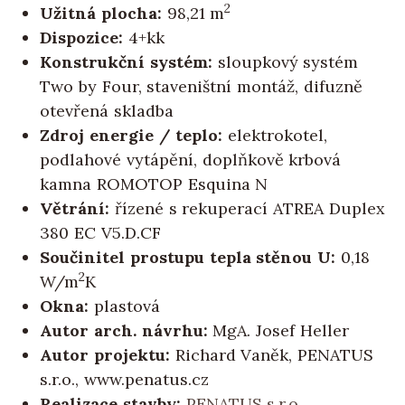
2
Užitná plocha:
98,21 m
Dispozice:
4+kk
Konstrukční systém:
sloupkový systém
Two by Four, staveništní montáž, difuzně
otevřená skladba
Zdroj energie / teplo:
elektrokotel,
podlahové vytápění, doplňkově krbová
kamna ROMOTOP Esquina N
Větrání:
řízené s rekuperací ATREA Duplex
380 EC V5.D.CF
Součinitel prostupu tepla stěnou U:
0,18
2
W/m
K
Okna:
plastová
Autor arch. návrhu:
MgA. Josef Heller
Autor projektu:
Richard Vaněk, PENATUS
s.r.o., www.penatus.cz
Realizace stavby:
PENATUS s.r.o.,