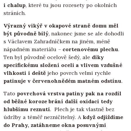
i chalup
, které tu jsou rozesety po okolních
stráních.
Výrazný vikýř v okapové straně domu měl
být původně bílý
, nakonec jsme se ale dohodli
s Václavem Zahradníčkem na jiném, méně
nápadném materiálu –
cortenovému plechu
.
Ten byl původně ocelově šedý, ale
díky
specifickému složení oceli a vlivem vzdušné
vlhkosti i deště
jeho povrch velmi rychle
patinuje v červenohnědém matném odstínu
.
Tato
povrchová vrstva patiny pak na rozdíl
od běžné koroze brání další oxidaci tedy
hlubšímu reznutí
. Plech je tak vlastně bez
údržby a téměř nezničitelný. A
když odjíždíme
do Prahy, zatáhneme okna posuvnými