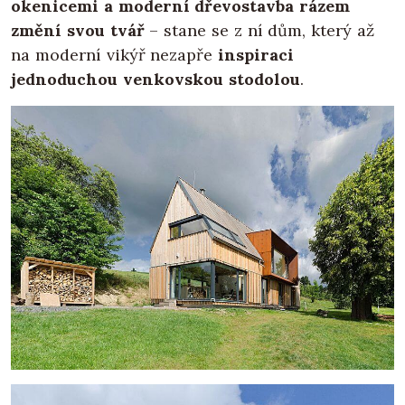
okenicemi a moderní dřevostavba rázem
změní svou tvář
– stane se z ní dům, který až
na moderní vikýř nezapře
inspiraci
jednoduchou venkovskou stodolou
.