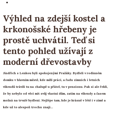
Výhled na zdejší kostel a
krkonošské hřebeny je
prostě uchvátil. Teď si
tento pohled užívají z
moderní dřevostavby
Jindřich s Lenkou byli spokojenými Pražáky. Bydleli v rodinném
domku v hlavním městě, kde měli práci, a řadu zimních i letních
víkendů trávili tu na chalupě u přátel, tu v penzionu. Pak si ale řekli,
že by nebylo od věci mít svůj vlastní dům, zatím na víkendy a časem
možná na trvalé bydlení. Nejlépe tam, kde je krásně v létě i v zimě a
kde už to alespoň trochu znají…