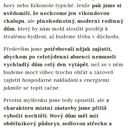
hory nebo Krkonoše typické. Jenže
pak jsme si
uvědomili, že nechceme jen víkendovou
chalupu
, ale
plnohodnotný, moderní rodinný
dům
, který by nám mohl sloužit později k
trvalému bydlení, až budeme třeba v důchodu.
Především jsme
potřebovali nějak zajistit,
abychom po celotýdenní absenci nemuseli
vychladlý dům celý den vytápět
, než se v něm
budeme moct vůbec trochu ohřát a zároveň
zajistit hospodárné nakládání s energiemi
jakmile se topit začne.
Prvotní myšlenku jsme tedy opustili, ale
z
charakteru místní zástavby jsme příliš
vybočit nechtěli
.
Nový dům měl mít
obdélníkový půdorys, sedlovou střechu a