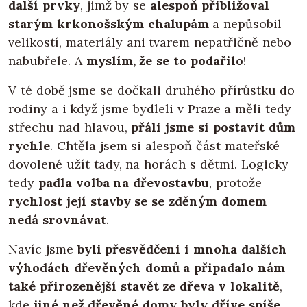
další prvky
, jimž by se
alespoň přibližoval
starým krkonošským chalupám
a nepůsobil
velikostí, materiály ani tvarem nepatřičně nebo
nabubřele. A
myslím, že se to podařilo
!
V té době jsme se dočkali druhého přírůstku do
rodiny a i když jsme bydleli v Praze a měli tedy
střechu nad hlavou,
přáli jsme si postavit dům
rychle
. Chtěla jsem si alespoň část mateřské
dovolené užít tady, na horách s dětmi. Logicky
tedy
padla volba na dřevostavbu
, protože
rychlost její stavby se se zděným domem
nedá srovnávat
.
Navíc jsme
byli přesvědčeni i mnoha dalších
výhodách dřevěných domů a připadalo nám
také přirozenější stavět ze dřeva v lokalitě
,
kde
jiné než dřevěné domy byly dříve spíše