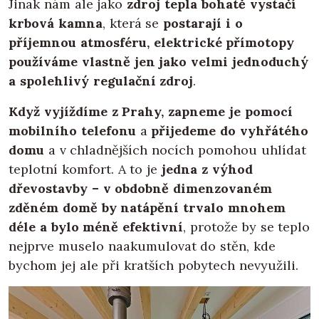
Jinak nám ale jako
zdroj tepla bohatě vystačí
krbová kamna
, která se
postarají i o
příjemnou atmosféru, elektrické přímotopy
používáme vlastně jen jako velmi jednoduchý
a spolehlivý regulační zdroj
.
Když vyjíždíme z Prahy, zapneme je pomocí
mobilního telefonu
a
přijedeme do vyhřátého
domu
a v chladnějších nocích pomohou uhlídat
teplotní komfort. A to je
jedna z výhod
dřevostavby – v obdobně dimenzovaném
zděném domě by natápění trvalo mnohem
déle a bylo méně efektivní
, protože by se teplo
nejprve muselo naakumulovat do stěn, kde
bychom jej ale při kratších pobytech nevyužili.