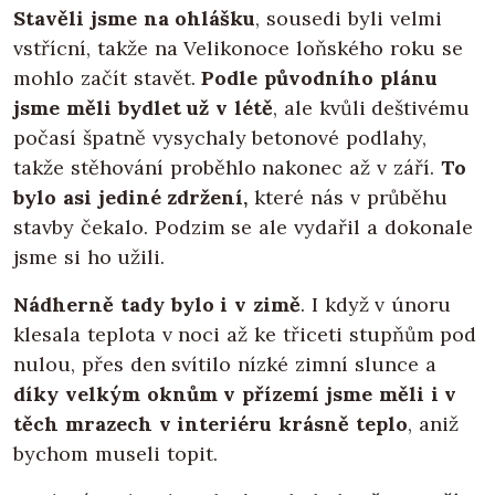
Stavěli jsme na ohlášku
, sousedi byli velmi
vstřícní, takže na Velikonoce loňského roku se
mohlo začít stavět.
Podle původního plánu
jsme měli bydlet už v létě
, ale kvůli deštivému
počasí špatně vysychaly betonové podlahy,
takže stěhování proběhlo nakonec až v září.
To
bylo asi jediné zdržení,
které nás v průběhu
stavby čekalo. Podzim se ale vydařil a dokonale
jsme si ho užili.
Nádherně tady bylo i v zimě
. I když v únoru
klesala teplota v noci až ke třiceti stupňům pod
nulou, přes den svítilo nízké zimní slunce a
díky velkým oknům v přízemí jsme měli i v
těch mrazech v interiéru krásně teplo
, aniž
bychom museli topit.