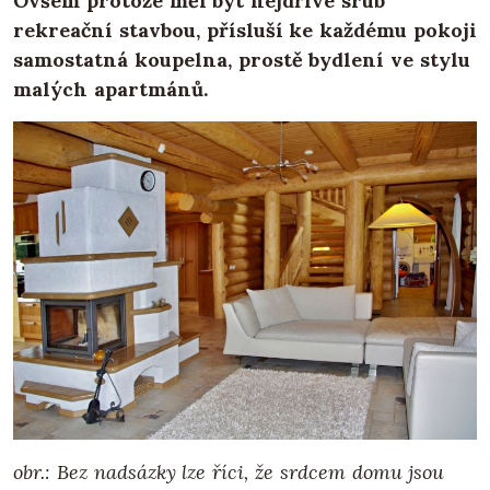
Ovšem protože měl být nejdříve srub
rekreační stavbou, přísluší ke každému pokoji
samostatná koupelna, prostě bydlení ve stylu
malých apartmánů.
obr.: Bez nadsázky lze říci, že srdcem domu jsou