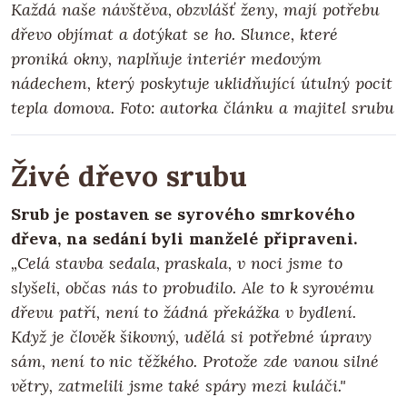
Každá naše návštěva, obzvlášť ženy, mají potřebu
dřevo objímat a dotýkat se ho. Slunce, které
proniká okny, naplňuje interiér medovým
nádechem, který poskytuje uklidňující útulný pocit
tepla domova.
Foto: autorka článku a majitel srubu
Živé dřevo srubu
Srub je postaven se syrového smrkového
dřeva, na sedání byli manželé připraveni.
„Celá stavba sedala, praskala, v noci jsme to
slyšeli, občas nás to probudilo. Ale to k syrovému
dřevu patří, není to žádná překážka v bydlení.
Když je člověk šikovný, udělá si potřebné úpravy
sám, není to nic těžkého. Protože zde vanou silné
větry, zatmelili jsme také spáry mezi kuláči."