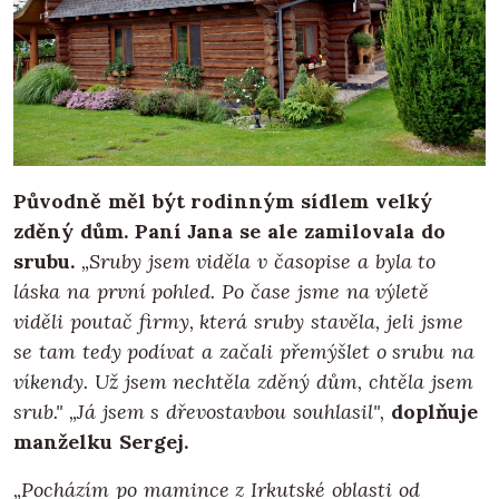
Původně měl být rodinným sídlem velký
zděný dům. Paní Jana se ale zamilovala do
srubu.
„Sruby jsem viděla v časopise a byla to
láska na první pohled. Po čase jsme na výletě
viděli poutač firmy, která sruby stavěla, jeli jsme
se tam tedy podívat a začali přemýšlet o srubu na
víkendy. Už jsem nechtěla zděný dům, chtěla jsem
srub." „Já jsem s dřevostavbou souhlasil",
doplňuje
manželku Sergej.
„Pocházím po mamince z Irkutské oblasti od