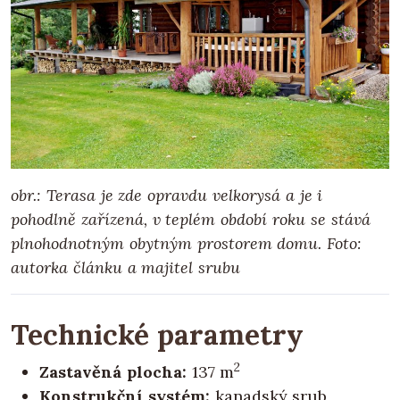
obr.: Terasa je zde opravdu velkorysá a je i
pohodlně zařízená, v teplém období roku se stává
plnohodnotným obytným prostorem domu.
Foto:
autorka článku a majitel srubu
Technické parametry
2
Zastavěná plocha:
137 m
Konstrukční systém:
kanadský srub,