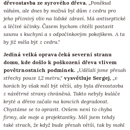
dřevostavba ze syrového dřeva.
„Poněkud
váhám, ale dnes by možná byl dům z cedru pro
jeho příznivý vliv na lidské zdraví. Má antiseptické
a léčivé účinky. Časem bychom chtěli postavit
saunu s kuchyní a s odpočinkovým pokojíkem. A ta
by již měla být z cedru."
Jediná velká oprava čeká severní stranu
domu, kde došlo k poškození dřeva vlivem
povětrnostních podmínek.
„Udělali jsme přesah
střechy pouze 1,2 metru,"
vysvětluje Sergej,
„v
horách by však měl být větší, aby byla dřevostavba
z návětrné strany chráněná. Takto nebyly kuláče
kryté a dřevo začalo na koncích degradovat.
Chystáme se to opravit. Ovšem není to chyba
firmy, ale moje a projektantky. Měl jsem tehdy
také strach, že když bude přesah větší, tak by mohl