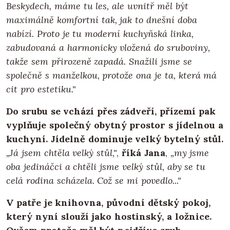
Beskydech, máme tu les, ale uvnitř měl být
maximálně komfortní tak, jak to dnešní doba
nabízí. Proto je tu moderní kuchyňská linka,
zabudovaná a harmonicky vložená do sruboviny,
takže sem přirozeně zapadá. Snažili jsme se
společně s manželkou, protože ona je ta, která má
cit pro estetiku."
Do srubu se vchází přes zádveří, přízemí pak
vyplňuje společný obytný prostor s jídelnou a
kuchyní. Jídelně dominuje velký bytelný stůl.
„Já jsem chtěla velký stůl,"
,
říká Jana
,
„my jsme
oba jedináčci a chtěli jsme velký stůl, aby se tu
celá rodina scházela. Což se mi povedlo..."
V patře je knihovna, původní dětský pokoj,
který nyní slouží jako hostinský, a ložnice.