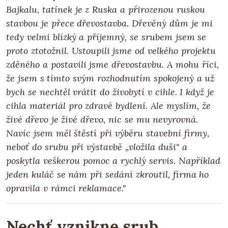
Bajkalu, tatínek je z Ruska a přirozenou ruskou
stavbou je přece dřevostavba. Dřevěný dům je mi
tedy velmi blízký a příjemný, se srubem jsem se
proto ztotožnil. Ustoupili jsme od velkého projektu
zděného a postavili jsme dřevostavbu. A mohu říci,
že jsem s tímto svým rozhodnutím spokojený a už
bych se nechtěl vrátit do živobytí v cihle. I když je
cihla materiál pro zdravé bydlení. Ale myslím, že
živé dřevo je živé dřevo, nic se mu nevyrovná.
Navíc jsem měl štěstí při výběru stavební firmy,
neboť do srubu při výstavbě „vložila duši" a
poskytla veškerou pomoc a rychlý servis. Například
jeden kuláč se nám při sedání zkroutil, firma ho
opravila v rámci reklamace."
Nechť vznikne srub