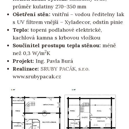
průměr kulatiny 270–350 mm
Ošetření stěn:
vnitřní – vodou ředitelny lak
s UV filtrem vnější – Xyladecor, odstín pinie
Teplo:
topeni podlahové elektrické,
kachlová kamna s krbovou vložkou
Součinitel prostupu tepla stěnou:
méně
2
než 0,3 W/m
K
Projekt:
Ing. Pavla Burá
Realizace:
SRUBY PACÁK, s.r.o.
www.srubypacak.cz