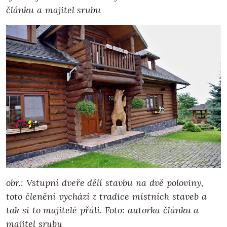
článku a majitel srubu
obr.: Vstupní dveře dělí stavbu na dvě poloviny,
toto členění vychází z tradice místních staveb a
tak si to majitelé přáli.
Foto: autorka článku a
majitel srubu