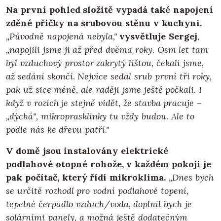
Na první pohled složitě vypadá také napojení
zděné příčky na srubovou stěnu v kuchyni.
„Původně napojená nebyla,"
vysvětluje Sergej
,
„napojili jsme ji až před dvěma roky. Osm let tam
byl vzduchový prostor zakrytý lištou, čekali jsme,
až sedání skončí. Nejvíce sedal srub první tři roky,
pak už sice méně, ale raději jsme ještě počkali. I
když v rozích je stejně vidět, že stavba pracuje –
„dýchá", mikroprasklinky tu vždy budou. Ale to
podle nás ke dřevu patří."
V domě jsou instalovány elektrické
podlahové otopné rohože, v každém pokoji je
pak počítač, který řídí mikroklima.
„Dnes bych
se určitě rozhodl pro vodní podlahové topení,
tepelné čerpadlo vzduch/voda, doplnil bych je
solárními panely, a možná ještě dodatečným