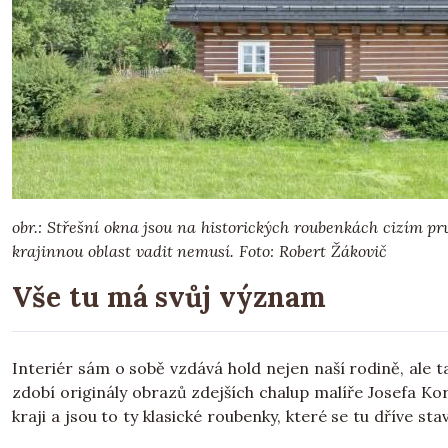
obr.: Střešní okna jsou na historických roubenkách cizí
krajinnou oblast vadit nemusí.
Foto: Robert Žákovič
Vše tu má svůj význam
Interiér sám o sobě vzdává hold nejen naší rodině, ale ta
zdobí originály obrazů zdejších chalup malíře Josefa Ko
kraji a jsou to ty klasické roubenky, které se tu dříve stav