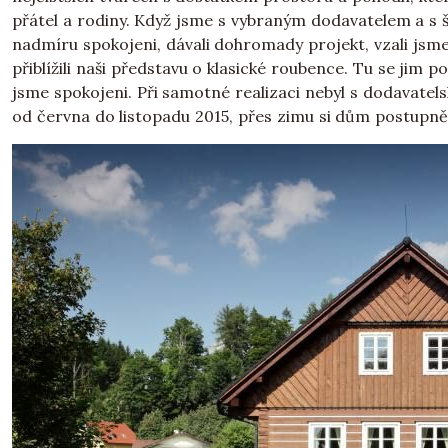
přátel a rodiny. Když jsme s vybraným dodavatelem a s 
nadmíru spokojeni, dávali dohromady projekt, vzali jsme
přiblížili naši představu o klasické roubence. Tu se jim
jsme spokojeni. Při samotné realizaci nebyl s dodavate
od června do listopadu 2015, přes zimu si dům postupně