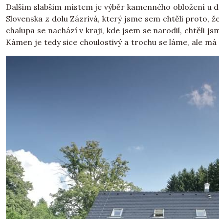
Dalším slabším místem je výběr kamenného obložení u d
Slovenska z dolu Zázrivá, který jsme sem chtěli proto, ž
chalupa se nachází v kraji, kde jsem se narodil, chtěli js
Kámen je tedy sice choulostivý a trochu se láme, ale má 