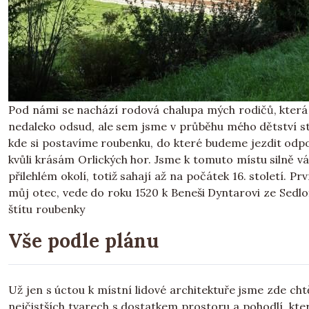
Pod námi se nachází rodová chalupa mých rodičů, která je
nedaleko odsud, ale sem jsme v průběhu mého dětství stá
kde si postavíme roubenku, do které budeme jezdit odpoč
kvůli krásám Orlických hor. Jsme k tomuto místu silně vá
přilehlém okolí, totiž sahají až na počátek 16. století. 
můj otec, vede do roku 1520 k Beneši Dyntarovi ze Sedl
štítu roubenky
Vše podle plánu
Už jen s úctou k místní lidové architektuře jsme zde cht
nejčistších tvarech s dostatkem prostoru a pohodlí, kte