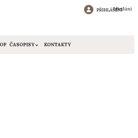
Hledání
PŘIHLÁŠENÍ
HOP
ČASOPISY
KONTAKTY