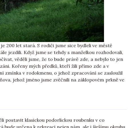
 200 let stará. S rodiči jsme sice bydleli ve městě
le jezdili. Když jsme se tehdy s manželkou rozhodovali,
ívat, věděli jsme, že to bude právě zde, a nebylo to jen
záni. Kořeny mých předků, kteří žili přímo zde a v
První zmínka v rodokmenu, o jehož zpracování se zasloužil
oňova, jehož jméno jsme zvěčnili na záklopovém prkně ve
ěli postavit klasickou podorlickou roubenku v co
rá bude určena k rekreaci nejen nám, ale i širšímu okruhu