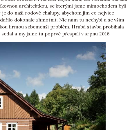
šikovnou architektkou, se kterými jsme mimochodem byli
 je do naší rodové chalupy, abychom jim co nejvíce
 podařilo dokonale zhmotnit. Nic nám tu nechybí a se vším
lskou firmou sebemenší problém. Hrubá stavba probíhala
 sedal a my jsme tu poprvé přespali v srpnu 2016.