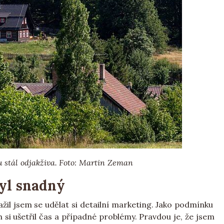
u stál odjakživa. Foto: Martin Zeman
yl snadný
l jsem se udělat si detailní marketing. Jako podmínku
h si ušetřil čas a případné problémy. Pravdou je, že jsem