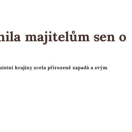
nila majitelům sen o
ístní krajiny zcela přirozeně zapadá a svým