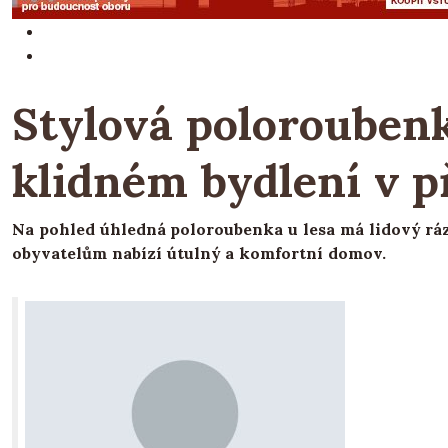
Stylová poloroubenk
klidném bydlení v p
Na pohled úhledná poloroubenka u lesa má lidový ráz
obyvatelům nabízí útulný a komfortní domov.