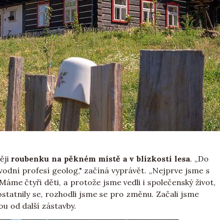
ěji
roubenku na pěkném místě a v blízkosti lesa
. „Do
ůvodní profesí geolog," začíná vyprávět. „Nejprve jsme s
áme čtyři děti, a protože jsme vedli i společenský život,
statnily se, rozhodli jsme se pro změnu. Začali jsme
u od další zástavby.