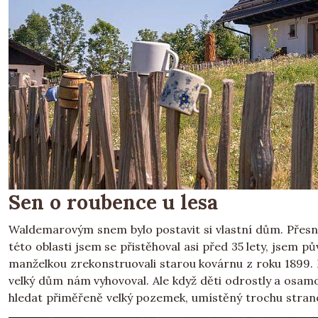
Sen o roubence u lesa
Waldemarovým snem bylo postavit si vlastní dům. Přesn
této oblasti jsem se přistěhoval asi před 35 lety, jsem p
manželkou zrekonstruovali starou kovárnu z roku 1899. M
velký dům nám vyhovoval. Ale když děti odrostly a osamo
hledat přiměřeně velký pozemek, umístěný trochu strano