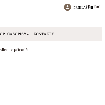
Hledání
PŘIHLÁŠENÍ
HOP
ČASOPISY
KONTAKTY
ydlení v přírodě