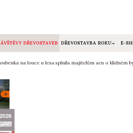
ÁVŠTĚVY DŘEVOSTAVEB
DŘEVOSTAVBA ROKU
E-S
oubenka na louce u lesa splnila majitelům sen o klidném b