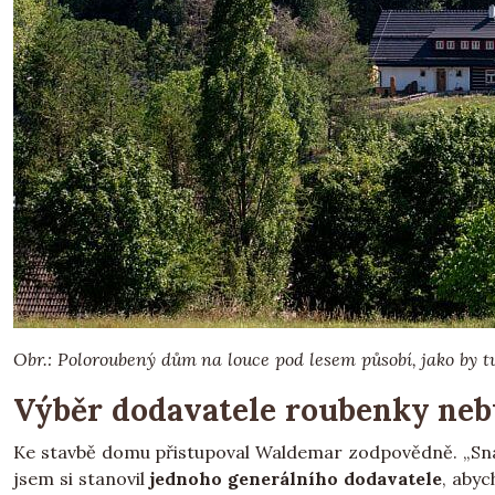
Obr.: Poloroubený dům na louce pod lesem působí, jako by t
Výběr dodavatele roubenky neb
Ke stavbě domu přistupoval Waldemar zodpovědně. „Snaži
jsem si stanovil
jednoho generálního dodavatele
, abyc