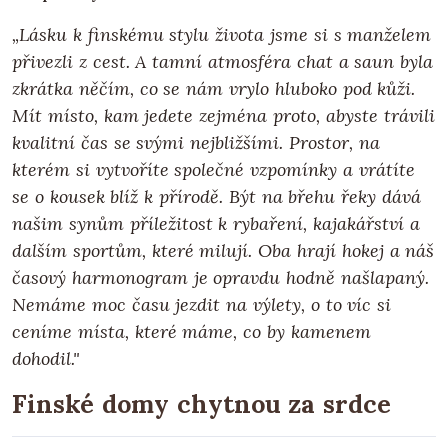
„Lásku k finskému stylu života jsme si s manželem
přivezli z cest. A tamní atmosféra chat a saun byla
zkrátka něčím, co se nám vrylo hluboko pod kůži.
Mít místo, kam jedete zejména proto, abyste trávili
kvalitní čas se svými nejbližšími. Prostor, na
kterém si vytvoříte společné vzpomínky a vrátíte
se o kousek blíž k přírodě. Být na břehu řeky dává
našim synům příležitost k rybaření, kajakářství a
dalším sportům, které milují. Oba hrají hokej a náš
časový harmonogram je opravdu hodně našlapaný.
Nemáme moc času jezdit na výlety, o to víc si
ceníme místa, které máme, co by kamenem
dohodil."
Finské domy chytnou za srdce