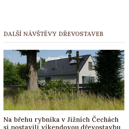
DALŠÍ NÁVŠTĚVY DŘEVOSTAVEB
Na břehu rybníka v Jižních Čechách
si postavili víkendovou dřevostavbu