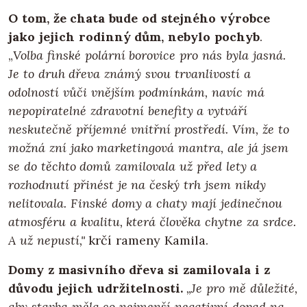
O tom, že chata bude od stejného výrobce
jako jejich rodinný dům, nebylo pochyb
.
„
Volba finské polární borovice pro nás byla jasná.
Je to druh dřeva známý svou trvanlivostí a
odolností vůči vnějším podmínkám, navíc má
nepopiratelné zdravotní benefity a vytváří
neskutečně příjemné vnitřní prostředí. Vím, že to
možná zní jako marketingová mantra, ale já jsem
se do těchto domů zamilovala už před lety a
rozhodnutí přinést je na český trh jsem nikdy
nelitovala. Finské domy a chaty mají jedinečnou
atmosféru a kvalitu, která člověka chytne za srdce.
A už nepustí,"
krčí rameny Kamila.
Domy z masivního dřeva si zamilovala i z
důvodu jejich udržitelnosti.
„Je pro mě důležité,
aby stavba měla co nejmenší negativní dopad na