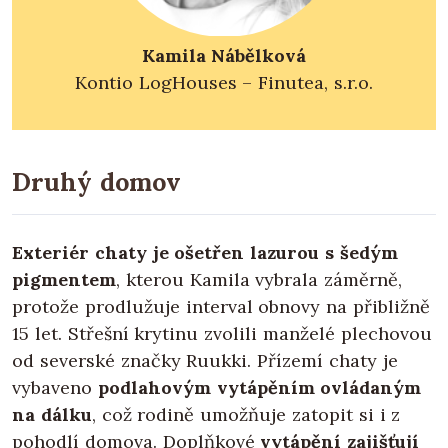
Kamila Nábělková
Kontio LogHouses – Finutea, s.r.o.
Druhý domov
Exteriér chaty je ošetřen lazurou s šedým
pigmentem
, kterou Kamila vybrala záměrně,
protože prodlužuje interval obnovy na přibližně
15 let. Střešní krytinu zvolili manželé plechovou
od severské značky Ruukki. Přízemí chaty je
vybaveno
podlahovým vytápěním ovládaným
na dálku
, což rodině umožňuje zatopit si i z
pohodlí domova. Doplňkové
vytápění zajišťují