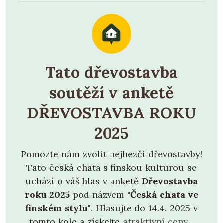
Tato dřevostavba
soutěží v anketě
DŘEVOSTAVBA ROKU
2025
Pomozte nám zvolit nejhezčí dřevostavby!
Tato česká chata s finskou kulturou se
uchází o váš hlas v anketě
Dřevostavba
roku 2025
pod názvem
"Česká chata ve
finském stylu"
. Hlasujte do 14.4. 2025 v
tomto kole a získejte
atraktivní ceny
...