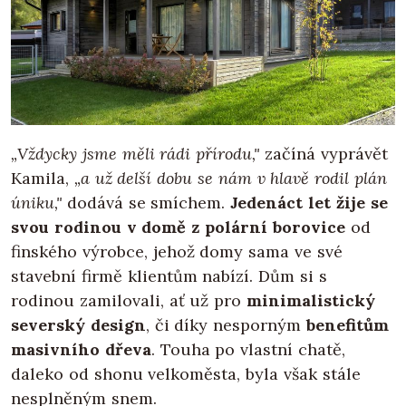
„Vždycky jsme měli rádi přírodu,"
začíná vyprávět
Kamila,
„a už delší dobu se nám v hlavě rodil plán
úniku,"
dodává se smíchem.
Jedenáct let žije se
svou rodinou v domě z polární borovice
od
finského výrobce, jehož domy sama ve své
stavební firmě klientům nabízí. Dům si s
rodinou zamilovali, ať už pro
minimalistický
severský design
, či díky nesporným
benefitům
masivního dřeva
. Touha po vlastní chatě,
daleko od shonu velkoměsta, byla však stále
nesplněným snem.