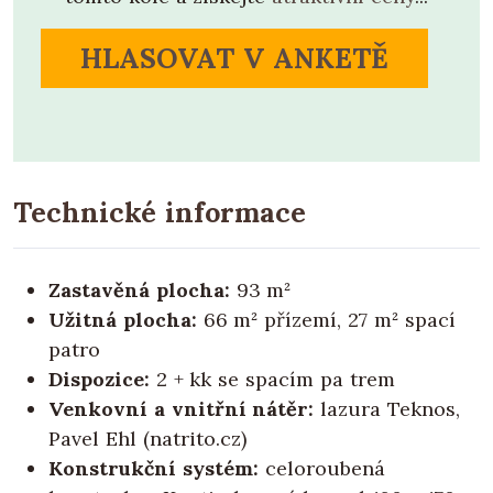
HLASOVAT V ANKETĚ
Technické informace
Zastavěná plocha:
93 m²
Užitná plocha:
66 m² přízemí, 27 m² spací
patro
Dispozice:
2 + kk se spacím pa trem
Venkovní a vnitřní nátěr:
lazura Teknos,
Pavel Ehl (natrito.cz)
Konstrukční systém:
celoroubená