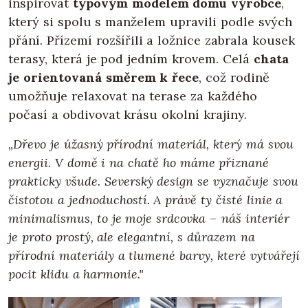
inspirovat
typovým modelem domu výrobce
,
který si spolu s manželem upravili podle svých
přání. Přízemí rozšířili a ložnice zabrala kousek
terasy, která je pod jedním krovem. Celá
chata
je orientovaná směrem k řece
, což rodině
umožňuje relaxovat na terase za každého
počasí a obdivovat krásu okolní krajiny.
„Dřevo je úžasný přírodní materiál, který má svou
energii. V domě i na chatě ho máme přiznané
prakticky všude. Severský design se vyznačuje svou
čistotou a jednoduchostí. A právě ty čisté linie a
minimalismus, to je moje srdcovka – náš interiér
je proto prostý, ale elegantní, s důrazem na
přírodní materiály a tlumené barvy, které vytvářejí
pocit klidu a harmonie."