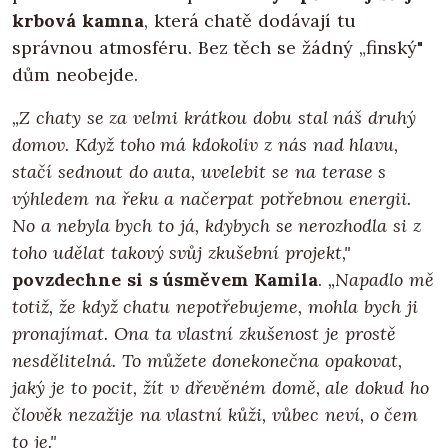
krbová kamna
, která chatě dodávají tu
správnou atmosféru. Bez těch se žádný „finský"
dům neobejde.
„Z chaty se za velmi krátkou dobu stal náš druhý
domov. Když toho má kdokoliv z nás nad hlavu,
stačí sednout do auta, uvelebit se na terase s
výhledem na řeku a načerpat potřebnou energii.
No a nebyla bych to já, kdybych se nerozhodla si z
toho udělat takový svůj zkušební projekt,"
povzdechne si s úsměvem Kamila
.
„Napadlo mě
totiž, že když chatu nepotřebujeme, mohla bych ji
pronajímat. Ona ta vlastní zkušenost je prostě
nesdělitelná. To můžete donekonečna opakovat,
jaký je to pocit, žít v dřevěném domě, ale dokud ho
člověk nezažije na vlastní kůži, vůbec neví, o čem
to je."