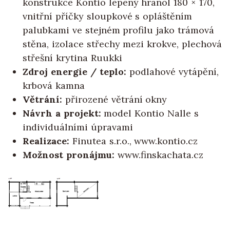
konstrukce Kontio lepený hranol 180 × 170,
vnitřní příčky sloupkové s opláštěním
palubkami ve stejném profilu jako trámová
stěna, izolace střechy mezi krokve, plechová
střešní krytina Ruukki
Zdroj energie / teplo:
podlahové vytápění,
krbová kamna
Větrání:
přirozené větrání okny
Návrh a projekt:
model Kontio Nalle s
individuálními úpravami
Realizace:
Finutea s.r.o., www.kontio.cz
Možnost pronájmu:
www.finskachata.cz