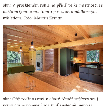
obr.: V proskleném rohu ne příliš velké místnosti se
našlo příjemné místo pro posezení s nádherným
výhledem. Foto: Martin Zeman
obr.: Obě rodiny tráví v chatě téměř veškerý svůj
volný čas – pobývají zde buď společně, nebo se