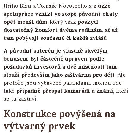
Jiřího Bízu a Tomáše Novotného a
z úzké
spolupráce vznikl ve stopě původní chaty
opět menší dům
, který však
poskytl
dostatečný komfort dvěma rodinám
,
ať už
tam pobývají současně či každá zvlášť
.
A
původní suterén je vlastně skvělým
bonusem
. Byl
částečně upraven podle
požadavků investorů
a
dvě místnosti tam
slouží především jako zašívárna pro děti
. Ale
protože jsou vybavené palandami, mohou zde
také
případně přespat kamarádi a známí
, kteří
se tu zastaví.
Konstrukce povýšená na
výtvarný prvek