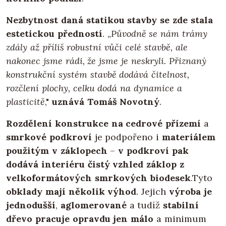
Nezbytnost daná statikou stavby se zde stala
estetickou předností
. „
Původně se nám trámy
zdály až příliš robustní vůči celé stavbě, ale
nakonec jsme rádi, že jsme je neskryli. Přiznaný
konstrukční systém stavbě dodává čitelnost,
rozčlení plochy, celku dodá na dynamice a
plasticitě
,"
uznává Tomáš Novotný
.
Rozdělení konstrukce na cedrové přízemí
a
smrkové podkroví
je podpořeno i
materiálem
použitým v záklopech
–
v podkroví pak
dodává interiéru čistý vzhled záklop z
velkoformátových smrkových biodesek
.Tyto
obklady mají několik výhod
. Jejich
výroba je
jednodušší
,
aglomerované
a tudíž
stabilní
dřevo pracuje opravdu jen málo
a minimum