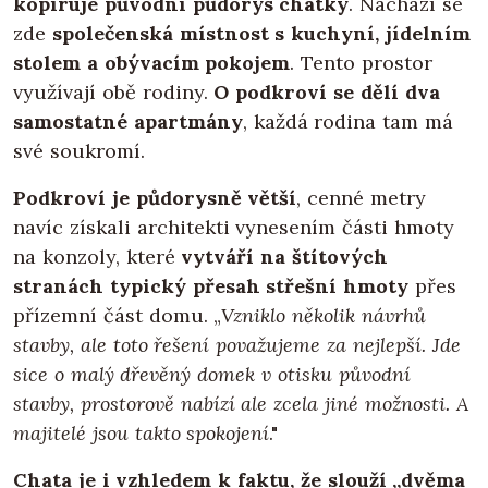
kopíruje původní půdorys chatky
. Nachází se
zde
společenská místnost s kuchyní,
jídelním
stolem a obývacím pokojem
. Tento prostor
využívají obě rodiny.
O podkroví se dělí dva
samostatné apartmány
, každá rodina tam má
své soukromí.
Podkroví je půdorysně větší
, cenné metry
navíc získali architekti vynesením části hmoty
na konzoly, které
vytváří na štítových
stranách typický přesah střešní hmoty
přes
přízemní část domu. „
Vzniklo několik návrhů
stavby, ale toto řešení považujeme za nejlepší. Jde
sice o malý dřevěný domek v otisku původní
stavby, prostorově nabízí ale zcela jiné možnosti. A
majitelé jsou takto spokojení
."
Chata je i vzhledem k faktu, že slouží „dvěma