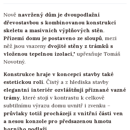
Nově
navržený dům je dvoupodlažní
dřevostavbou s kombinovanou konstrukcí
skeletu
a masivních výplňových stěn
.
Přízemí domu je postaveno ze sloupů
, mezi
něž jsou vsazeny
dvojité stěny z trámků s
vloženou tepelnou izolací,
" upřesňuje Tomáš
Novotný.
Konstrukce hraje v koncepci stavby také
estetickou roli
. Čistý a z hlediska stavby
elegantní interiér ozvláštňují přiznané vazné
trámy
, které stojí v kontrastu k celkově
subtilnímu výrazu domu uvnitř i zvenku –
průvlaky totiž procházejí z vnitřní části ven
a nesou konzole pro předsazenou hmotu
horního podlaží
.