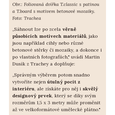
Obr.: Foliovaná dvířka T.classic s patinou
a T.board s motivem betonové mozaiky.
Foto: Trachea
„Sáhnout lze po zcela
věrně
působících motivech materiálů
, jako
jsou například cihly nebo různé
betonové stěrky či mozaiky, a dokonce i
po vlastních fotografiích," uvádí Martin
Dusík z Trachey a doplňuje:
„Správným výběrem potom snadno
vytvoříte nejen
útulný pocit z
interiéru
, ale získáte pro něj i
skvělý
designový prvek
, který se díky svým
rozměrům 1,5 x 3 metry může proměnit
až ve velkoformátové umělecké plátno."