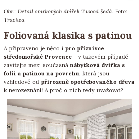
Obr.: Detail smrkových dvířek T.wood šedá. Foto:
Trachea
Foliovaná klasika s patinou
A připraveno je něco i
pro příznivce
středomořské Provence
– v takovém případě
zavítejte mezi současná
nábytková dvířka s
folií a patinou na povrchu
, která jsou
vzhledově od
přirozeně opotřebovaného dřeva
k nerozeznání! A proč o nich tedy uvažovat?