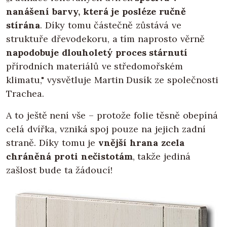
nanášení barvy, která je posléze ručně
stírána
. Díky tomu částečně zůstává ve
struktuře dřevodekoru, a tím naprosto věrně
napodobuje dlouholetý proces stárnutí
přírodních materiálů ve středomořském
klimatu," vysvětluje Martin Dusík ze společnosti
Trachea.
A to ještě není vše – protože folie těsně obepíná
celá dvířka, vzniká spoj pouze na jejich zadní
straně. Díky tomu je
vnější hrana zcela
chráněná proti nečistotám
, takže jediná
zašlost bude ta žádoucí!