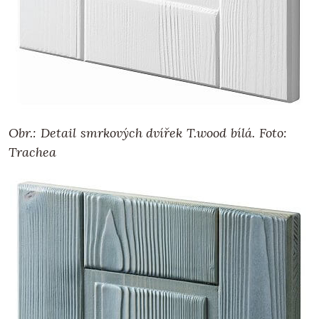
Obr.: Detail smrkových dvířek T.wood bílá. Foto:
Trachea