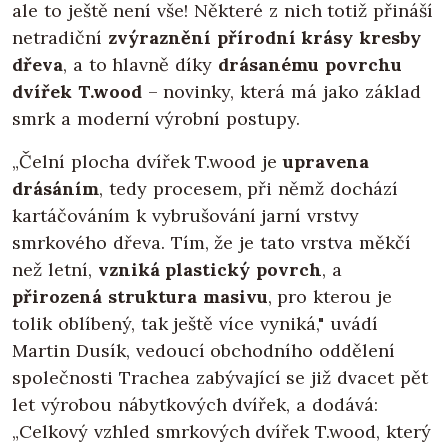
ale to ještě není vše! Některé z nich totiž přináší
netradiční
zvýraznění přírodní krásy kresby
dřeva
, a to hlavně díky
drásanému povrchu
dvířek T.wood
– novinky, která má jako základ
smrk a moderní výrobní postupy.
„Čelní plocha dvířek T.wood je
upravena
drásáním
, tedy procesem, při němž dochází
kartáčováním k vybrušování jarní vrstvy
smrkového dřeva. Tím, že je tato vrstva měkčí
než letní,
vzniká plastický povrch
, a
přirozená struktura masivu
, pro kterou je
tolik oblíbený, tak ještě více vyniká," uvádí
Martin Dusík, vedoucí obchodního oddělení
společnosti Trachea zabývající se již dvacet pět
let výrobou nábytkových dvířek, a dodává:
„Celkový vzhled smrkových dvířek T.wood, který