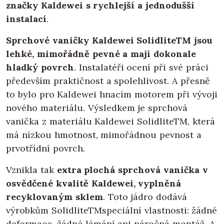
značky Kaldewei s rychlejší a jednodušší
instalací
.
Sprchové vaničky Kaldewei SolidliteTM jsou
lehké, mimořádně pevné a mají dokonale
hladký povrch
. Instalatéři ocení při své práci
především praktičnost a spolehlivost. A přesně
to bylo pro Kaldewei hnacím motorem při vývoji
nového materiálu. Výsledkem je sprchová
vanička z materiálu Kaldewei SolidliteTM, která
má nízkou hmotnost, mimořádnou pevnost a
prvotřídní povrch.
Vznikla tak
extra plochá sprchová vanička v
osvědčené kvalitě Kaldewei, vyplněná
recyklovaným sklem
. Toto jádro dodává
výrobkům SolidliteTMspeciální vlastnosti: žádné
deformace, žádné lámání ani náročná montáž. A