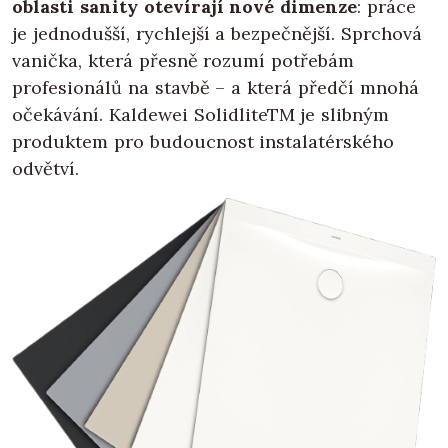
oblasti sanity otevírají nové dimenze
: práce
je jednodušší, rychlejší a bezpečnější. Sprchová
vanička, která přesně rozumí potřebám
profesionálů na stavbě – a která předčí mnohá
očekávání. Kaldewei SolidliteTM je slibným
produktem pro budoucnost instalatérského
odvětví.