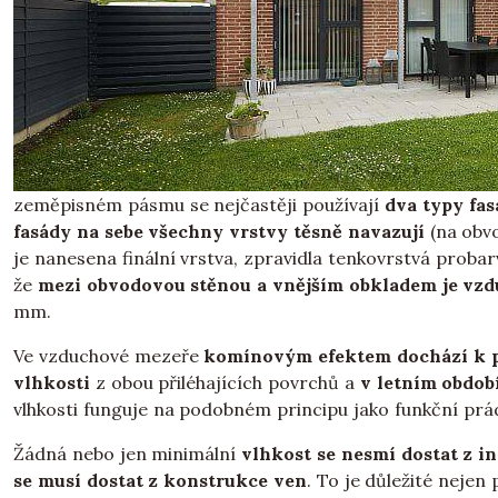
zeměpisném pásmu se nejčastěji používají
dva typy fas
fasády na sebe všechny vrstvy těsně navazují
(na obvo
je nanesena finální vrstva, zpravidla tenkovrstvá proba
že
mezi obvodovou stěnou a vnějším obkladem je vz
mm.
Ve vzduchové mezeře
komínovým efektem dochází k 
vlhkosti
z obou přiléhajících povrchů a
v letním obdob
vlhkosti funguje na podobném principu jako funkční prád
Žádná nebo jen minimální
vlhkost se nesmí dostat z i
se musí dostat z konstrukce ven
. To je důležité nejen