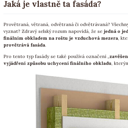
Jaká je vlastně ta fasáda?
Provětraná, větraná, odvětraná či odvětrávaná? Všechny
vyznat? Zdravý selský rozum napovídá, že se
jedná o je
finálním obkladem na roštu je vzduchová mezera
, kt
provětrává fasáda
.
Pro tento typ fasády se také používá označení „
zavěšen
vyjádření způsobu uchycení finálního obkladu
, který