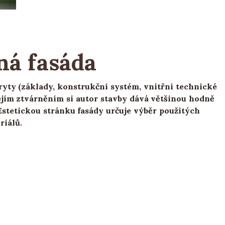
ná fasáda
yty (základy, konstrukční systém, vnitřní technické
jejím ztvárněním si autor stavby dává většinou hodně
Estetickou stránku fasády určuje výběr použitých
riálů.