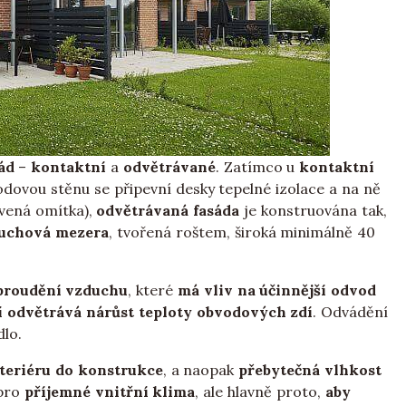
ád
–
kontaktní
a
odvětrávané
. Zatímco u
kontaktní
dovou stěnu se připevní desky tepelné izolace a na ně
rvená omítka),
odvětrávaná fasáda
je konstruována tak,
duchová mezera
, tvořená roštem, široká minimálně 40
proudění vzduchu
, které
má vliv na účinnější odvod
í odvětrává nárůst teploty obvodových zdí
. Odvádění
lo.
nteriéru do konstrukce
, a naopak
přebytečná vlhkost
 pro
příjemné vnitřní klima
, ale hlavně proto,
aby