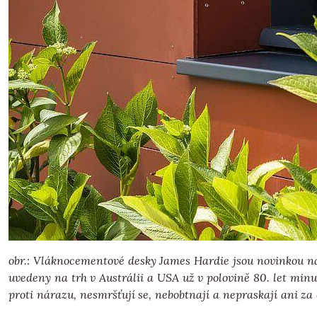
obr.: Vláknocementové desky James Hardie jsou novinkou na 
uvedeny na trh v Austrálii a USA už v polovině 80. let minul
proti nárazu, nesmršťují se, nebobtnají a nepraskají ani z