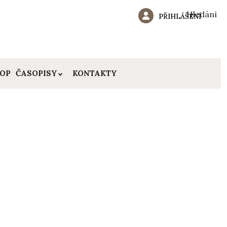
Hledání
PŘIHLÁŠENÍ
HOP
ČASOPISY
KONTAKTY