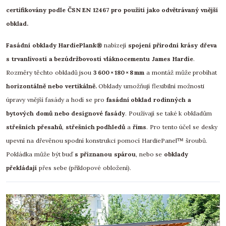
certifikovány podle ČSN EN 12467 pro použití jako odvětrávaný vnější
obklad.
Fasádní obklady HardiePlank®
nabízejí
spojení přírodní krásy dřeva
s trvanlivostí a bezúdržbovostí vláknocementu James Hardie
.
Rozměry těchto obkladů jsou
3 600 × 180 × 8 mm
a montáž může probíhat
horizontálně nebo vertikálně.
Obklady umožňují flexibilní možnosti
úpravy vnější fasády a hodí se pro
fasádní obklad rodinných a
bytových domů nebo designové fasády
. Používají se také k obkladům
střešních přesahů
,
střešních podhledů
a
říms
. Pro tento účel se desky
upevní na dřevěnou spodní konstrukci pomocí HardiePanel™ šroubů.
Pokládka může být buď
s přiznanou spárou
, nebo se
obklady
překládají
přes sebe (příklopové obložení).