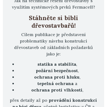
Jak na technické řešení dřevostavby s
využitím systémových prvků Fermacell?
Stáhněte si bibli
dřevostavbařů!
Cílem publikace je představení
problematiky návrhu konstrukcí
dřevostaveb od základních požadavků
jako je:
statika a stabilita
,
požární bezpečnost
,
ochrana proti hluku
,
tepelná ochrana
a
ochrana proti vlhkosti
,
přes detaily až po
provádění konstrukcí
na bázi dřeva
, včetně legislativy v ČR a