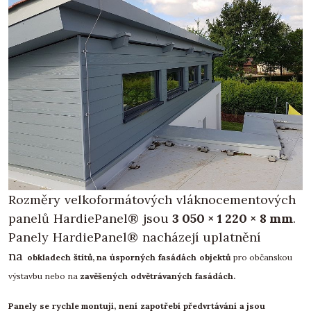
Rozměry velkoformátových vláknocementových
panelů HardiePanel® jsou
3 050 × 1 220 × 8 mm
.
Panely HardiePanel® nacházejí uplatnění
na
obkladech štítů, n
a
úsporných fasádách objektů
pro občanskou
výstavbu nebo na
zavěšených odvětrávaných fasádách.
Panely se rychle montují, není zapotřebí předvrtávání a jsou