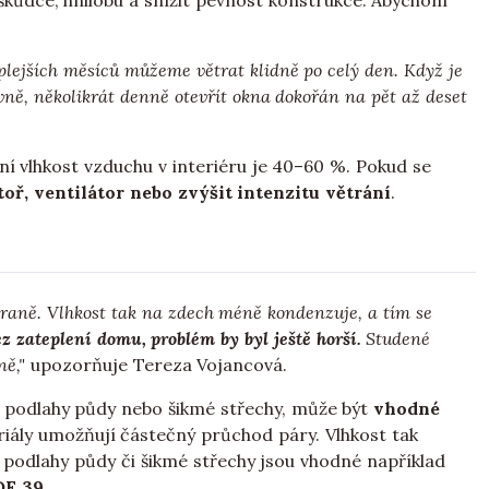
škůdce, hnilobu a snížit pevnost konstrukce. Abychom
plejších měsíců můžeme větrat klidně po celý den. Když je
ivně, několikrát denně otevřít okna dokořán na pět až deset
vní vlhkost vzduchu v interiéru je 40–60 %. Pokud se
oř, ventilátor nebo zvýšit intenzitu větrání
.
straně. Vlhkost tak na zdech méně kondenzuje, a tím se
 zateplení domu, problém by byl ještě horší.
Studené
ně,"
upozorňuje Tereza Vojancová.
ní podlahy půdy nebo šikmé střechy, může být
vhodné
riály umožňují částečný průchod páry. Vlhkost tak
podlahy půdy či šikmé střechy jsou vhodné například
DF 39
.