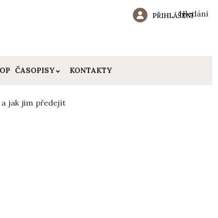
Hledání
PŘIHLÁŠENÍ
HOP
ČASOPISY
KONTAKTY
a jak jim předejít