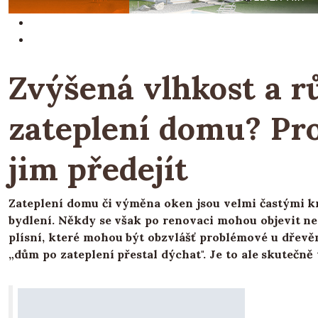
Zvýšená vlhkost a rů
zateplení domu? Proč
jim předejít
Zateplení domu či výměna oken jsou velmi častými kr
bydlení. Někdy se však po renovaci mohou objevit n
plísní, které mohou být obzvlášť problémové u dřevě
„dům po zateplení přestal dýchat". Je to ale skutečně