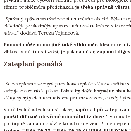
prvkům, může vytvořit vhodné prostředí pro biologické 
těmto problémům předcházeli,
je třeba správně větrat
.
„Správný způsob větrání závisí na ročním období. Během te
chladněji, je vhodnější vyvětrat v interiéru krátce a intenz
minut,"
dodává Tereza Vojancová.
Pomoci může mimo jiné také vlhkoměr.
Ideální relati
vlhkost v místnosti zvýší, je pak na místě
zapnout digest
Zateplení pomáhá
„Se zateplením se zvýší povrchová teplota stěn na vnitřní 
snižuje riziko růstu plísní.
Pokud by došlo k výměně oken bez
stěny by byly ideálním místem pro kondenzaci, a tedy i plís
V určitých částech konstrukce, například při zateplová
použít difuzně otevřené minerální izolace
. Tyto mate
postupně sama odchází z konstrukce ven. Pro zateplení 
izolace URSA DF 38, URSA DF 35 či URSA PUREONE 