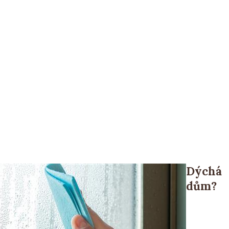
Dýchá
dům?