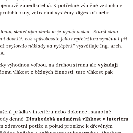
a objemově zanedbatelná. K potřebné výměně vzduchu v
probíhá okny, větracími systémy, digestoří nebo
í domu, skutečným viníkem je výměna oken. Starší okna
n i dovnitř, což způsobovalo jeho nepřetržitou výměnu i při
což zvyšovalo náklady na vytápění,"
vysvětluje Ing. arch.
A.
icky výhodnou volbou, na druhou stranu ale
vyžadují
 domu vlhkost z běžných činností, tato vlhkost pak
sušení prádla v interiéru nebo dokonce i samotné
 vody denně.
Dlouhodobá nadměrná vlhkost v interiéru
přes zdravotní potíže a pokud pronikne k dřevěným