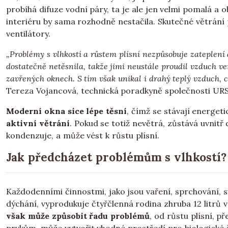
probíhá difuze vodní páry, ta je ale jen velmi pomalá 
interiéru by sama rozhodně nestačila. Skutečné větrání 
ventilátory.
„Problémy s vlhkostí a růstem plísní nezpůsobuje zateplen
dostatečně netěsnila, takže jimi neustále proudil vzduch ve
zavřených oknech. S tím však unikal i drahý teplý vzduch, 
Tereza Vojancová, technická poradkyně společnosti URS
Moderní okna sice lépe těsní
, čímž se stávají energet
aktivní větrání
. Pokud se totiž nevětrá, zůstává uvnitř
kondenzuje, a může vést k růstu plísní.
Jak předcházet problémům s vlhkostí?
Každodenními činnostmi, jako jsou vaření, sprchování, 
dýchání, vyprodukuje čtyřčlenná rodina zhruba 12 litrů
však může způsobit řadu problémů
, od růstu plísní, 