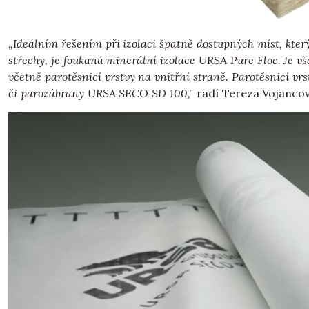
„Ideálním řešením při izolaci špatně dostupných míst, kter
střechy, je foukaná minerální izolace URSA Pure Floc. Je vš
včetně parotěsnicí vrstvy na vnitřní straně. Parotěsnicí 
či parozábrany URSA SECO SD 100,"
radí Tereza Vojancov