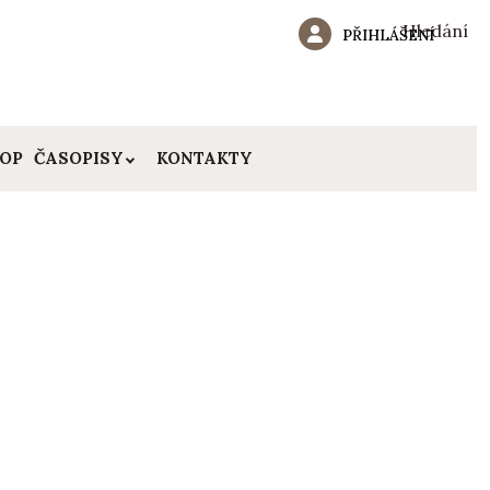
Hledání
PŘIHLÁŠENÍ
HOP
ČASOPISY
KONTAKTY