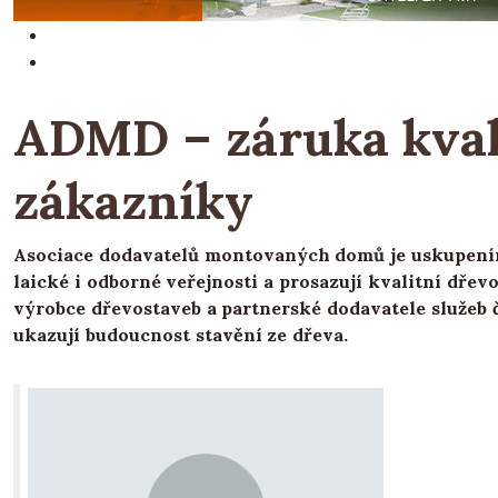
ADMD – záruka kvali
zákazníky
Asociace dodavatelů montovaných domů je uskupením 
laické i odborné veřejnosti a prosazují kvalitní dře
výrobce dřevostaveb a partnerské dodavatele služeb či
ukazují budoucnost stavění ze dřeva.