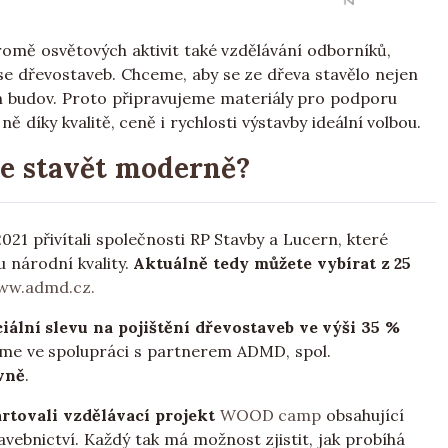
romě osvětových aktivit také vzdělávání odborníků,
 se dřevostaveb. Chceme, aby se ze dřeva stavělo nejen
ch budov. Proto připravujeme materiály pro podporu
ě díky kvalitě, ceně i rychlosti výstavby ideální volbou.
te stavět moderně?
21 přivítali společnosti RP Stavby a Lucern, které
 národní kvality.
Aktuálně tedy můžete vybírat z 25
ww.admd.cz.
iální slevu na pojištění dřevostaveb ve výši 35 %
jsme ve spolupráci s partnerem ADMD, spol.
vně
.
rtovali vzdělávací projekt
WOOD camp
obsahující
vebnictví. Každý tak má možnost zjistit, jak probíhá