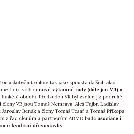
 uskutečnit online tak jako spousta dalších akcí.
sme to i s volbou
nové výkonné rady (dále jen VR) a
 funkční období. Předsedou VR byl zvolen již podruhé
i členy VR jsou Tomáš Nemrava, Aleš Tajbr, Ladislav
 Jaroslav Benák a členy Tomáš Tesař a Tomáš Příkopa.
pcům z řad členům a partnerům ADMD bude
asociace i
ům o kvalitní dřevostavby
.