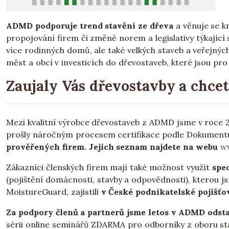
ADMD podporuje trend stavění ze dřeva
a věnuje se k
propojování firem či změně norem a legislativy týkající
více rodinných domů, ale také velkých staveb a veřejný
měst a obcí v investicích do dřevostaveb, které jsou pro n
Zaujaly Vás dřevostavby a chce
Mezi kvalitní výrobce dřevostaveb z ADMD jsme v roce 20
prošly náročným procesem certifikace podle Dokumentu
prověřených firem. Jejich seznam najdete na webu
w
Zákazníci členských firem mají také možnost využít
spec
(pojištění domácnosti, stavby a odpovědnosti), kterou 
MoistureGuard, zajistili
v České podnikatelské pojišťo
Za podpory členů a partnerů jsme letos v ADMD odsta
sérii online seminářů ZDARMA pro odborníky z oboru sta