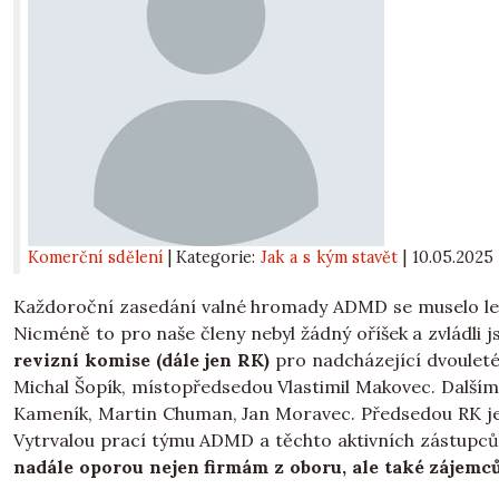
Komerční sdělení
| Kategorie:
Jak a s kým stavět
|
10.05.2025
Každoroční zasedání valné hromady ADMD se muselo letos
Nicméně to pro naše členy nebyl žádný oříšek a zvládli j
revizní komise (dále jen RK)
pro nadcházející dvouleté
Michal Šopík, místopředsedou Vlastimil Makovec. Dalším
Kameník, Martin Chuman, Jan Moravec. Předsedou RK je
Vytrvalou prací týmu ADMD a těchto aktivních zástu
nadále oporou nejen firmám z oboru, ale také zájemc