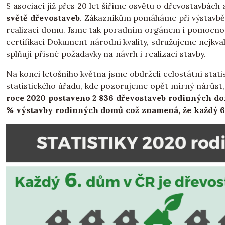
S asociací již přes 20 let šíříme osvětu o dřevostavbách
světě dřevostaveb
. Zákazníkům pomáháme při výstavbě 
realizaci domu. Jsme tak poradním orgánem i pomocnou 
certifikaci Dokument národní kvality, sdružujeme nejkva
splňují přísné požadavky na návrh i realizaci stavby.
Na konci letošního května jsme obdrželi celostátní stat
statistického úřadu, kde pozorujeme opět mírný nárůst
roce 2020 postaveno 2 836 dřevostaveb rodinných d
% výstavby rodinných domů což znamená, že každý 6