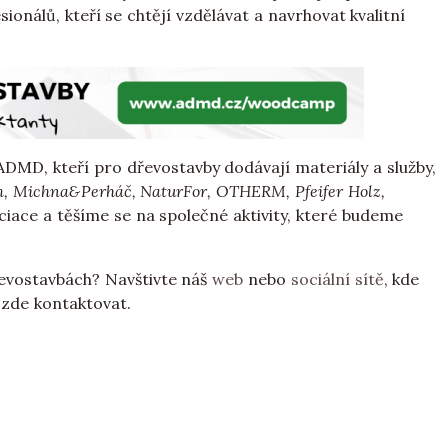
onálů, kteří se chtějí vzdělávat a navrhovat kvalitní
MD, kteří pro dřevostavby dodávají materiály a služby,
m, Michna&Perháč, NaturFor, OTHERM, Pfeifer Holz,
ciace a těšíme se na společné aktivity, které budeme
řevostavbách? Navštivte náš
web
nebo
sociální sítě
, kde
 zde kontaktovat.