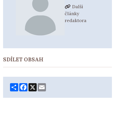
Další
články
redaktora
SDÍLET OBSAH
Share
Facebook
X
Email