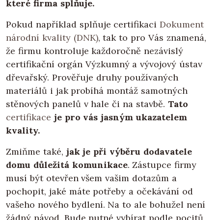
které firma splňuje.
Pokud například splňuje certifikaci
Dokument
národní kvality (DNK)
, tak to pro Vás znamená,
že firmu kontroluje každoročně nezávislý
certifikační orgán Výzkumný a vývojový ústav
dřevařský. Prověřuje druhy používaných
materiálů i jak probíhá montáž samotných
stěnových panelů v hale či na stavbě.
Tato
certifikace
je pro vás jasným ukazatelem
kvality.
Zmiňme také,
jak je při výběru dodavatele
domu důležitá komunikace
. Zástupce firmy
musí být otevřen všem vašim dotazům a
pochopit, jaké máte potřeby a očekávání od
vašeho nového bydlení. Na to ale bohužel není
žádný návod. Bude nutné vybírat podle pocitů,