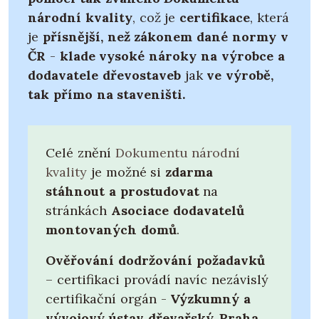
národní kvality
, což je
certifikace
, která
je
přísnější, než zákonem dané normy v
ČR
-
klade vysoké nároky na výrobce a
dodavatele dřevostaveb
jak
ve výrobě,
tak přímo na staveništi.
Celé znění
Dokumentu národní
kvality
je možné si
zdarma
stáhnout a prostudovat
na
stránkách
Asociace dodavatelů
montovaných domů
.
Ověřování dodržování požadavků
– certifikaci provádí navíc nezávislý
certifikační orgán -
Výzkumný a
vývojový ústav dřevařský, Praha,