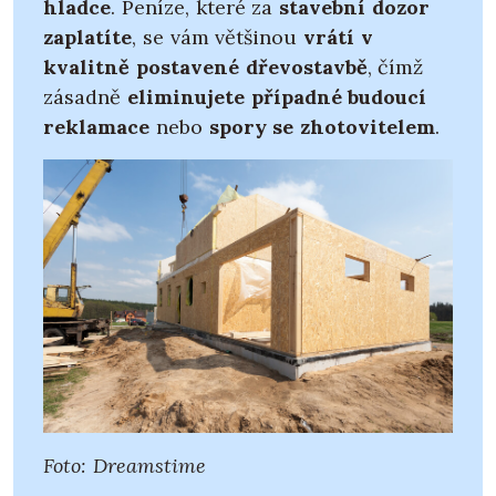
hladce
. Peníze, které za
stavební dozor
zaplatíte
, se vám většinou
vrátí v
kvalitně postavené dřevostavbě
, čímž
zásadně
eliminujete případné budoucí
reklamace
nebo
spory se zhotovitelem
.
Foto: Dreamstime