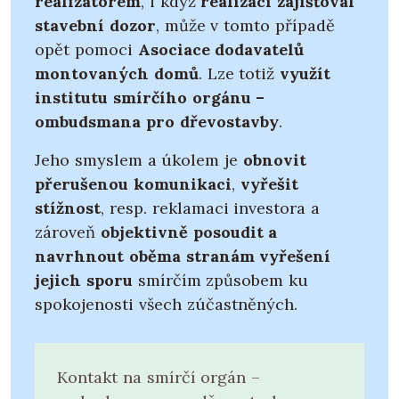
realizátorem
, i když
realizaci zajišťoval
stavební dozor
, může v tomto případě
opět pomoci
Asociace dodavatelů
montovaných domů
. Lze totiž
využít
institutu smírčího orgánu –
ombudsmana pro dřevostavby
.
Jeho smyslem a úkolem je
obnovit
přerušenou komunikaci
,
vyřešit
stížnost
, resp. reklamaci investora a
zároveň
objektivně posoudit a
navrhnout oběma stranám vyřešení
jejich sporu
smírčím způsobem ku
spokojenosti všech zúčastněných.
Kontakt na smírčí orgán –