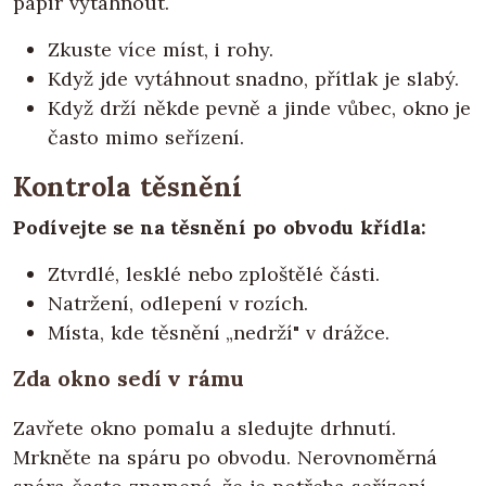
papír vytáhnout.
Zkuste více míst, i rohy.
Když jde vytáhnout snadno, přítlak je slabý.
Když drží někde pevně a jinde vůbec, okno je
často mimo seřízení.
Kontrola těsnění
Podívejte se na těsnění po obvodu křídla:
Ztvrdlé, lesklé nebo zploštělé části.
Natržení, odlepení v rozích.
Místa, kde těsnění „nedrží" v drážce.
Zda okno sedí v rámu
Zavřete okno pomalu a sledujte drhnutí.
Mrkněte na spáru po obvodu. Nerovnoměrná