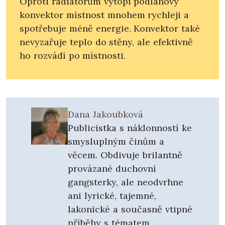
Oproti radiátorům vytopí podlahový
konvektor místnost mnohem rychleji a
spotřebuje méně energie. Konvektor také
nevyzařuje teplo do stěny, ale efektivně
ho rozvádí po místnosti.
Dana Jakoubková
Publicistka s náklonností ke
smysluplným činům a
věcem. Obdivuje brilantně
provázané duchovní
gangsterky, ale neodvrhne
ani lyrické, tajemné,
lakonické a současně vtipné
příběhy s tématem