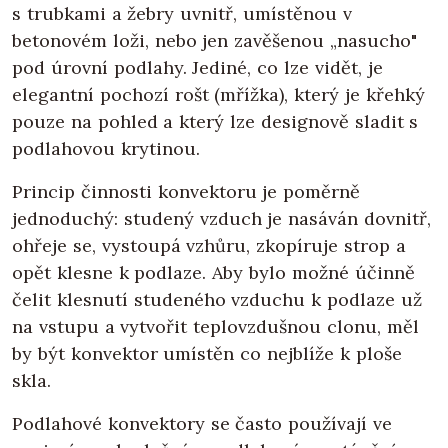
s trubkami a žebry uvnitř, umístěnou v
betonovém loži, nebo jen zavěšenou „nasucho"
pod úrovní podlahy. Jediné, co lze vidět, je
elegantní pochozí rošt (mřížka), který je křehký
pouze na pohled a který lze designově sladit s
podlahovou krytinou.
Princip činnosti konvektoru je poměrně
jednoduchý: studený vzduch je nasáván dovnitř,
ohřeje se, vystoupá vzhůru, zkopíruje strop a
opět klesne k podlaze. Aby bylo možné účinně
čelit klesnutí studeného vzduchu k podlaze už
na vstupu a vytvořit teplovzdušnou clonu, měl
by být konvektor umístěn co nejblíže k ploše
skla.
Podlahové konvektory se často používají ve