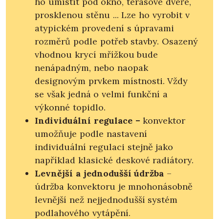
ho umístit pod okno, terasové dveře,
prosklenou stěnu ... Lze ho vyrobit v
atypickém provedení s úpravami
rozměrů podle potřeb stavby. Osazený
vhodnou krycí mřížkou bude
nenápadným, nebo naopak
designovým prvkem místnosti. Vždy
se však jedná o velmi funkční a
výkonné topidlo.
Individuální regulace –
konvektor
umožňuje podle nastavení
individuální regulaci stejně jako
například klasické deskové radiátory.
Levnější a jednodušší údržba
–
údržba konvektoru je mnohonásobně
levnější než nejjednodušší systém
podlahového vytápění.