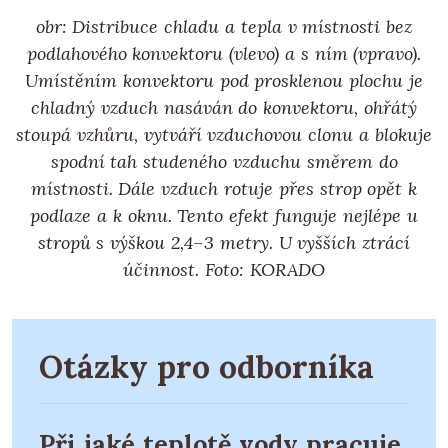
obr: Distribuce chladu a tepla v místnosti bez
podlahového konvektoru (vlevo) a s ním (vpravo).
Umístěním konvektoru pod prosklenou plochu je
chladný vzduch nasáván do konvektoru, ohřátý
stoupá vzhůru, vytváří vzduchovou clonu a blokuje
spodní tah studeného vzduchu směrem do
místnosti. Dále vzduch rotuje přes strop opět k
podlaze a k oknu. Tento efekt funguje nejlépe u
stropů s výškou 2,4–3 metry. U vyšších ztrácí
účinnost. Foto: KORADO
Otázky pro odborníka
Při jaké teplotě vody pracuje