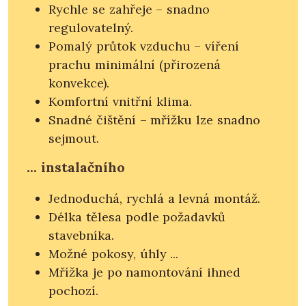
Rychle se zahřeje – snadno
regulovatelný.
Pomalý průtok vzduchu – víření
prachu minimální (přirozená
konvekce).
Komfortní vnitřní klima.
Snadné čištění – mřížku lze snadno
sejmout.
... instalačního
Jednoduchá, rychlá a levná montáž.
Délka tělesa podle požadavků
stavebníka.
Možné pokosy, úhly ...
Mřížka je po namontování ihned
pochozí.