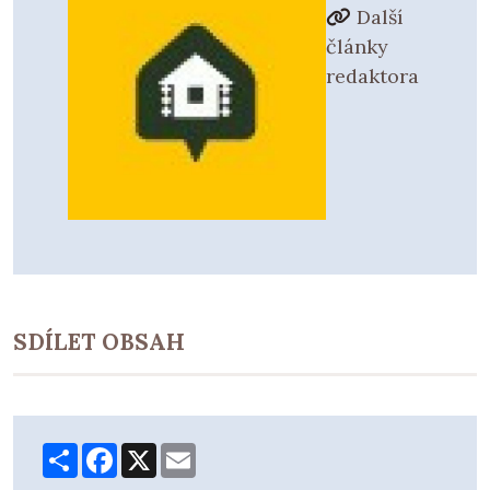
Další
články
redaktora
SDÍLET OBSAH
Share
Facebook
X
Email