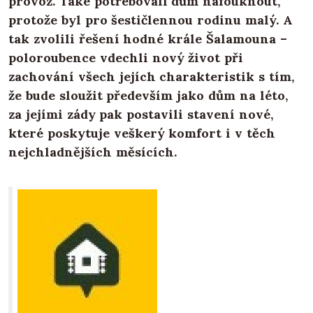
provoz. Také potřebovali dům nafouknout,
protože byl pro šestičlennou rodinu malý. A
tak zvolili řešení hodné krále Šalamouna –
poloroubence vdechli nový život při
zachování všech jejích charakteristik s tím,
že bude sloužit především jako dům na léto,
za jejími zády pak postavili stavení nové,
které poskytuje veškerý komfort i v těch
nejchladnějších měsících.