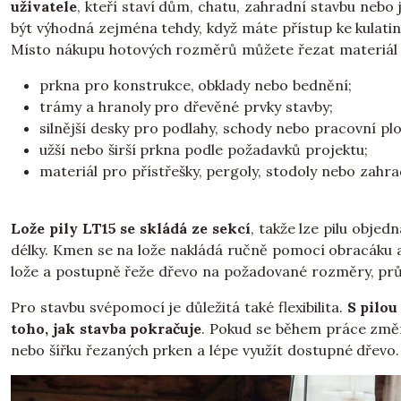
uživatele
, kteří staví dům, chatu, zahradní stavbu nebo j
být výhodná zejména tehdy, když máte přístup ke kulatině
Místo nákupu hotových rozměrů můžete řezat materiál p
prkna pro konstrukce, obklady nebo bednění;
trámy a hranoly pro dřevěné prvky stavby;
silnější desky pro podlahy, schody nebo pracovní plo
užší nebo širší prkna podle požadavků projektu;
materiál pro přístřešky, pergoly, stodoly nebo zahr
Lože pily LT15 se skládá ze sekcí
, takže lze pilu obje
délky. Kmen se na lože nakládá ručně pomocí obracáku 
lože a postupně řeže dřevo na požadované rozměry, p
Pro stavbu svépomocí je důležitá také flexibilita.
S pilou
toho, jak stavba pokračuje
. Pokud se během práce změn
nebo šířku řezaných prken a lépe využít dostupné dřevo.