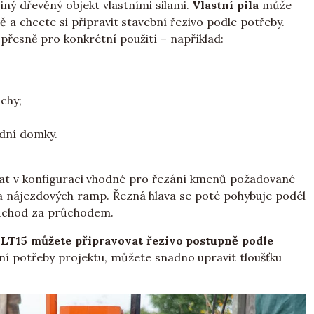
iný dřevěný objekt vlastními silami.
Vlastní pila
může
 a chcete si připravit stavební řezivo podle potřeby.
řesně pro konkrétní použití – například:
chy;
adní domky.
dnat v konfiguraci vhodné pro řezání kmenů požadované
a nájezdových ramp. Řezná hlava se poté pohybuje podél
růchod za průchodem.
 LT15 můžete připravovat řezivo postupně podle
í potřeby projektu, můžete snadno upravit tloušťku