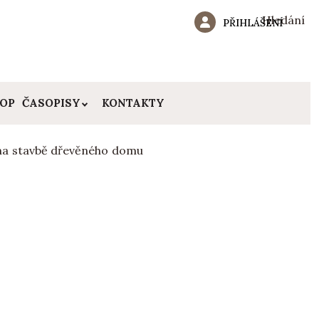
Hledání
PŘIHLÁŠENÍ
HOP
ČASOPISY
KONTAKTY
o na stavbě dřevěného domu