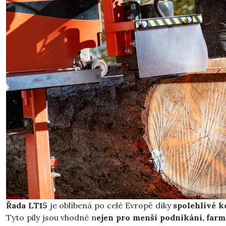
Řada LT15
je oblíbená po celé Evropě díky
spolehlivé k
Tyto pily jsou vhodné n
ejen pro menší podnikání, farm