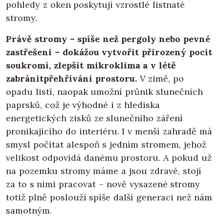
pohledy z oken poskytují vzrostlé listnaté
stromy.
Právě stromy – spíše než pergoly nebo pevné
zastřešení – dokážou vytvořit přirozený pocit
soukromí, zlepšit mikroklima a v létě
zabránitpřehřívání prostoru.
V zimě, po
opadu listí, naopak umožní průnik slunečních
paprsků, což je výhodné i z hlediska
energetických zisků ze slunečního záření
pronikajícího do interiéru. I v menší zahradě má
smysl počítat alespoň s jedním stromem, jehož
velikost odpovídá danému prostoru. A pokud už
na pozemku stromy máme a jsou zdravé, stojí
za to s nimi pracovat – nově vysazené stromy
totiž plně poslouží spíše další generaci než nám
samotným.