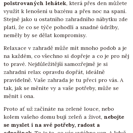
polstrovaných lehátek
, která přes den můžete
využít k lenošení u bazénu a přes noc na spaní.
Stejně jako u ostatního zahradního nábytku zde
platí, že co se týče pohodlí a snadné údržby,
neměly by se dělat kompromisy.
Relaxace v zahradě může mít mnoho podob a je
na každém, co všechno si dopřeje a co je pro něj
to pravé. Nejdůležitější samozřejmě je si
zahradní relax opravdu dopřát, ideálně
pravidelně. Vaše zahrada je tu přeci pro vás. A
tak, jak se měníte vy a vaše potřeby, může se
měnit i ona.
Proto ať už začínáte na zelené louce, nebo
kolem vašeho domu bují zeleň a život,
nebojte
se myslet i na své potřeby, radost a
odpočinek.
To je to, co vás vytáhne ven. A když