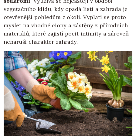
soukromí
. Využívá se nejčastěji v období
vegetačního klidu, kdy opadá listí a zahrada je
otevřenější pohledům z okolí. Vyplatí se proto
myslet na vhodné clony a zástěny z přírodních
materiálů, které zajistí pocit intimity a zároveň
nenaruší charakter zahrady.