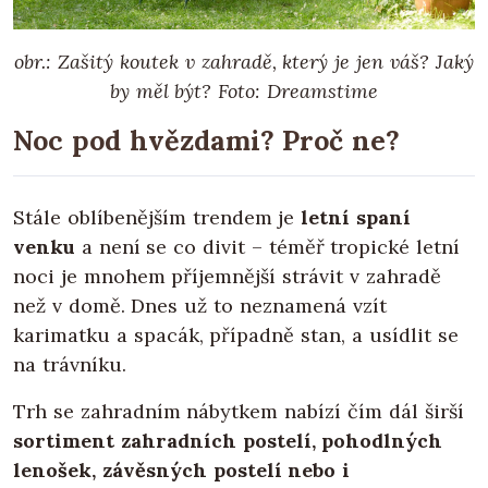
obr.: Zašitý koutek v zahradě, který je jen váš? Jaký
by měl být? Foto: Dreamstime
Noc pod hvězdami? Proč ne?
Stále oblíbenějším trendem je
letní spaní
venku
a není se co divit – téměř tropické letní
noci je mnohem příjemnější strávit v zahradě
než v domě. Dnes už to neznamená vzít
karimatku a spacák, případně stan, a usídlit se
na trávníku.
Trh se zahradním nábytkem nabízí čím dál širší
sortiment zahradních postelí, pohodlných
lenošek, závěsných postelí nebo i