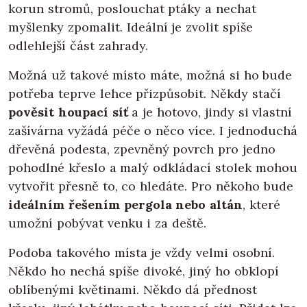
korun stromů, poslouchat ptáky a nechat
myšlenky zpomalit. Ideální je zvolit spíše
odlehlejší část zahrady.
Možná už takové místo máte, možná si ho bude
potřeba teprve lehce přizpůsobit. Někdy stačí
pověsit houpací síť
a je hotovo, jindy si vlastní
zašívárna vyžádá péče o něco více. I jednoduchá
dřevěná podesta, zpevněný povrch pro jedno
pohodlné křeslo a malý odkládací stolek mohou
vytvořit přesně to, co hledáte. Pro někoho bude
ideálním řešením pergola nebo altán
, které
umožní pobývat venku i za deště.
Podoba takového místa je vždy velmi osobní.
Někdo ho nechá spíše divoké, jiný ho obklopí
oblíbenými květinami. Někdo dá přednost