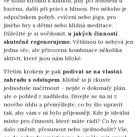
ve stínu stromu s knihou, jiný při lenošení u
bazénu, další při práci s hlínou. Pro někoho je
odpočinkem pohyb, cvičení nebo jóga, pro
jiného hry s dětmi nebo klidná meditace.
Důležité je si uvědomit,
u jakých činností
skutečně regenerujeme.
Většinou to nebývá jen
jedna věc, ale přirozená kombinace několika
aktivit, které jsou nám blízké.
Třetím krokem je pak
podívat se na vlastní
zahradu s odstupem
. Klidně si ji zkuste
jednoduše načrtnout – nejde o dokonalý plán,
ale o pohled z nadhledu. Dívejte se na ni z
nového úhlu a přemýšlejte, co by šlo upravit
tak, aby vám v ní bylo příjemněji. Kde je ideální
místo pro činnosti, které máte rádi? Co by se
dalo změnit, přesunout nebo zjednodušit? Vše,