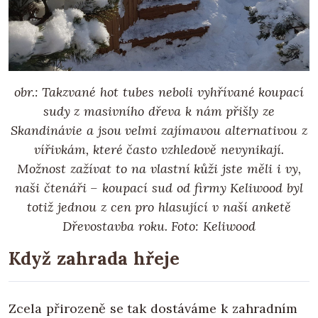
obr.: Takzvané hot tubes neboli vyhřívané koupací
sudy z masivního dřeva k nám přišly ze
Skandinávie a jsou velmi zajímavou alternativou z
vířivkám, které často vzhledově nevynikají.
Možnost zažívat to na vlastní kůži jste měli i vy,
naši čtenáři – koupací sud od firmy Keliwood byl
totiž jednou z cen pro hlasující v naší anketě
Dřevostavba roku. Foto: Keliwood
Když zahrada hřeje
Zcela přirozeně se tak dostáváme k zahradním