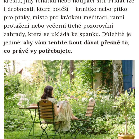
křeslu, jiný lehátku nebo houpací síti. Přidat lze
i drobnosti, které potěší – krmítko nebo pítko
pro ptáky, místo pro krátkou meditaci, ranní
protažení nebo večerní tiché pozorování
zahrady, která se ukládá ke spánku. Důležité je
jediné:
aby vám tenhle kout dával přesně to,
co právě vy potřebujete.