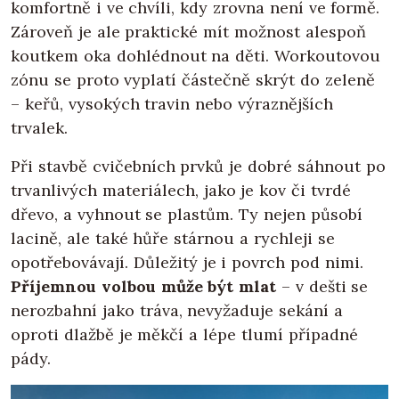
komfortně i ve chvíli, kdy zrovna není ve formě.
Zároveň je ale praktické mít možnost alespoň
koutkem oka dohlédnout na děti. Workoutovou
zónu se proto vyplatí částečně skrýt do zeleně
– keřů, vysokých travin nebo výraznějších
trvalek.
Při stavbě cvičebních prvků je dobré sáhnout po
trvanlivých materiálech, jako je kov či tvrdé
dřevo, a vyhnout se plastům. Ty nejen působí
lacině, ale také hůře stárnou a rychleji se
opotřebovávají. Důležitý je i povrch pod nimi.
Příjemnou volbou může být mlat
– v dešti se
nerozbahní jako tráva, nevyžaduje sekání a
oproti dlažbě je měkčí a lépe tlumí případné
pády.