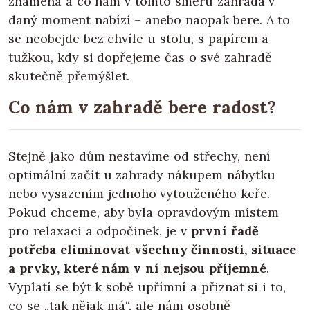
znamená a co nám v tomto směru zahrada v
daný moment nabízí – anebo naopak bere. A to
se neobejde bez chvíle u stolu, s papírem a
tužkou, kdy si dopřejeme čas o své zahradě
skutečně přemýšlet.
Co nám v zahradě bere radost?
Stejně jako dům nestavíme od střechy, není
optimální začít u zahrady nákupem nábytku
nebo vysazením jednoho vytouženého keře.
Pokud chceme, aby byla opravdovým místem
pro relaxaci a odpočinek, je v
první řadě
potřeba eliminovat všechny činnosti, situace
a prvky, které nám v ní nejsou příjemné
.
Vyplatí se být k sobě upřímní a přiznat si i to,
co se „tak nějak má“, ale nám osobně