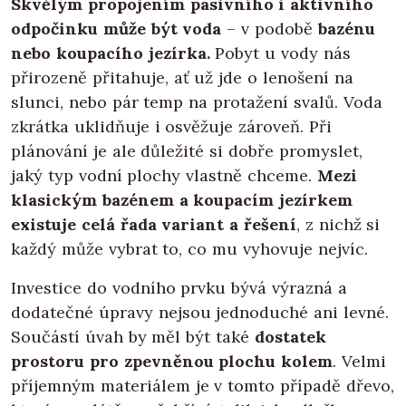
Skvělým propojením pasivního i aktivního
odpočinku může být voda
– v podobě
bazénu
nebo koupacího jezírka.
Pobyt u vody nás
přirozeně přitahuje, ať už jde o lenošení na
slunci, nebo pár temp na protažení svalů. Voda
zkrátka uklidňuje i osvěžuje zároveň. Při
plánování je ale důležité si dobře promyslet,
jaký typ vodní plochy vlastně chceme.
Mezi
klasickým bazénem a koupacím jezírkem
existuje celá řada variant a řešení
, z nichž si
každý může vybrat to, co mu vyhovuje nejvíc.
Investice do vodního prvku bývá výrazná a
dodatečné úpravy nejsou jednoduché ani levné.
Součástí úvah by měl být také
dostatek
prostoru pro zpevněnou plochu kolem
. Velmi
příjemným materiálem je v tomto případě dřevo,