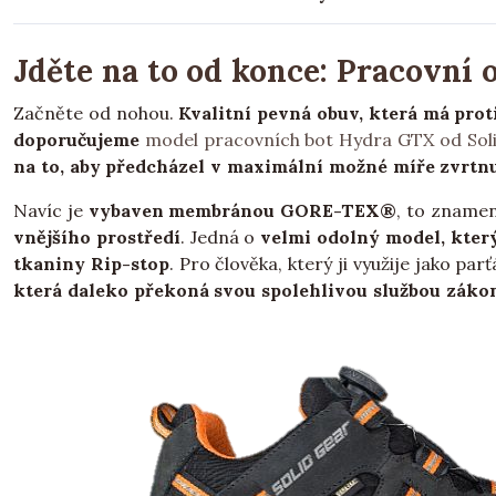
Jděte na to od konce: Pracovní 
Začněte od nohou.
Kvalitní pevná obuv, která má prot
doporučujeme
model pracovních bot Hydra GTX od Sol
na to, aby předcházel v maximální možné míře zvrtn
Navíc je
vybaven membránou GORE-TEX®
, to zname
vnějšího prostředí
. Jedná o
velmi odolný model, kter
tkaniny Rip-stop
. Pro člověka, který ji využije jako p
která daleko překoná svou spolehlivou službou záko