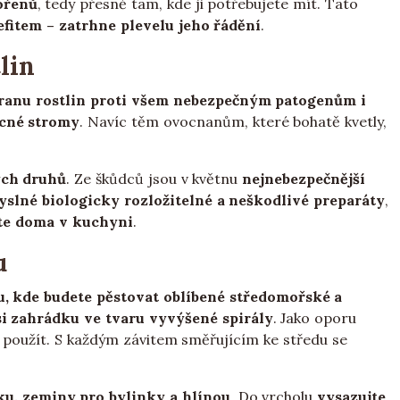
ořenů
, tedy přesně tam, kde ji potřebujete mít. Tato
fitem – zatrhne plevelu jeho řádění
.
lin
ranu rostlin proti všem nebezpečným patogenům i
ocné stromy
. Navíc těm ovocnanům, které bohatě kvetly,
ých druhů
. Ze škůdců jsou v květnu
nejnebezpečnější
yslné biologicky rozložitelné a neškodlivé preparáty
,
ete doma v kuchyni
.
u
, kde budete pěstovat oblíbené středomořské a
si zahrádku ve tvaru vyvýšené spirály
. Jako oporu
 použít. S každým závitem směřujícím ke středu se
ku, zeminy pro bylinky a hlínou
. Do vrcholu
vysazujte