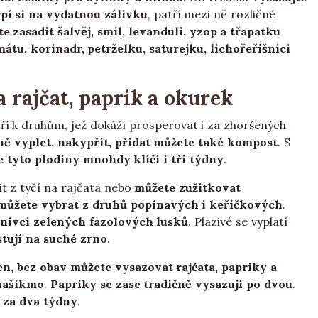
rpí si na vydatnou zálivku
, patří mezi ně rozličné
e zasadit šalvěj, smil, levanduli, yzop a třapatku
tu, korinadr, petrželku, saturejku, lichořeřišnici
a rajčat, paprik a okurek
tří k druhům, jež dokáží prosperovat i za zhoršených
ně vyplet, nakypřit, přidat můžete také kompost
. S
e tyto plodiny mnohdy klíčí i tři týdny
.
bit z tyčí na rajčata nebo
můžete zužitkovat
můžete vybrat z druhů popínavých i keříčkových
.
íznivci zelených fazolových lusků
. Plazivé se vyplatí
tují na suché zrno
.
n, bez obav můžete vysazovat rajčata, papriky a
 našikmo
.
Papriky se zase tradičně vysazují po dvou
.
ž za dva týdny
.