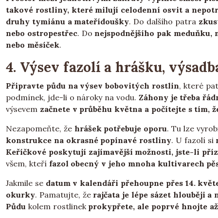
takové rostliny, které milují celodenní osvit a nepot
druhy tymiánu a mateřídoušky
. Do dalšího patra
zkust
nebo ostropestřec
. Do
nejspodnějšího pak meduňku, má
nebo měsíček
.
4. Výsev fazolí a hrášku, výsadb
Připravte půdu na výsev bobovitých rostlin
, které pa
podmínek, jde-li o nároky na vodu.
Záhony je třeba řád
výsevem
začnete v průběhu května a počítejte s tím, ž
Nezapomeňte, že
hrášek potřebuje oporu
. Tu lze vyro
konstrukce na okrasné popínavé rostliny
. U fazolí si
Keříčkové poskytují zajímavější možnosti, jste-li př
všem, kteří
fazol obecný v jeho mnoha kultivarech pěs
Jakmile se
datum v kalendáři přehoupne přes 14. květe
okurky
. Pamatujte, že
rajčata je lépe sázet hlouběji a
Půdu
kolem rostlinek
prokypřete, ale poprvé hnojte a