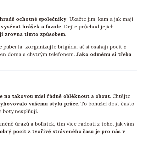
ahradě ochotné společníky
. Ukažte jim, kam a jak mají
 vysévat hrášek a fazole
. Dejte průchod jejich
ají zrovna tímto způsobem
.
ije puberta, zorganizujte brigádu, ať si osahají pocit z
jen doma s chytrým telefonem.
Jako odměnu si třeba
se na takovou misi řádně obléknout a obout
. Chtějte
vyhovovalo vašemu stylu práce
. To bohužel dost často
 boty nesplňují.
 méně úrazů a bolístek, tím více radosti z toho, jak vám
obrý pocit z tvořivě stráveného času je pro nás v