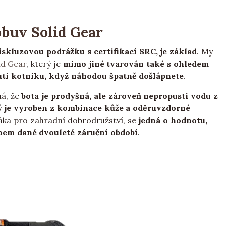
obuv Solid Gear
iskluzovou podrážku s certifikací SRC, je základ
. My
id Gear
, který je
mimo jiné tvarován také s ohledem
utí kotníku, když náhodou špatně došlápnete
.
ná, že
bota je prodyšná, ale zároveň nepropustí vodu z
ý je vyroben z kombinace kůže a oděruvzdorné
arťáka pro zahradní dobrodružství, se
jedná o hodnotu,
nem dané dvouleté záruční období
.