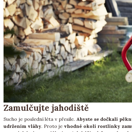
Zamulčujte jahodiště
Sucho je poslední léta v přesile.
Abyste se dočkali pěk
udržením vláhy
. Proto je
vhodné okolí rostlinky zam