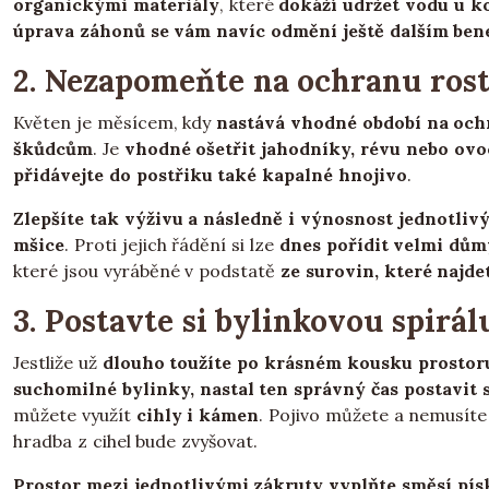
organickými materiály
, které
dokáží udržet vodu u k
úprava záhonů se vám navíc odmění ještě dalším bene
2. Nezapomeňte na ochranu rost
Květen je měsícem, kdy
nastává vhodné období na och
škůdcům
. Je
vhodné ošetřit jahodníky, révu nebo ov
přidávejte do postřiku také kapalné hnojivo
.
Zlepšíte tak výživu a následně i výnosnost jednotliv
mšice
. Proti jejich řádění si lze
dnes pořídit velmi dům
které jsou vyráběné v podstatě
ze surovin, které najd
3. Postavte si bylinkovou spirál
Jestliže už
dlouho toužíte po krásném kousku prostoru
suchomilné bylinky, nastal ten správný čas postavit 
můžete využít
cihly i kámen
. Pojivo můžete a nemusíte
hradba z cihel bude zvyšovat.
Prostor mezi jednotlivými zákruty vyplňte směsí pís