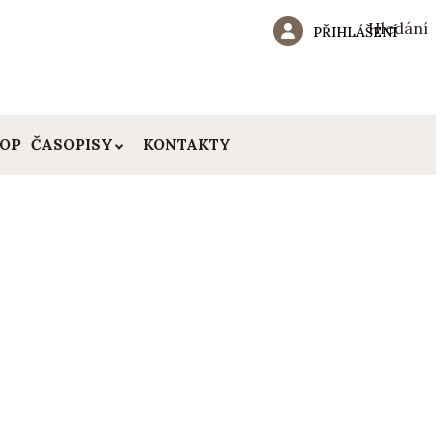
Hledání
PŘIHLÁŠENÍ
HOP
ČASOPISY
KONTAKTY