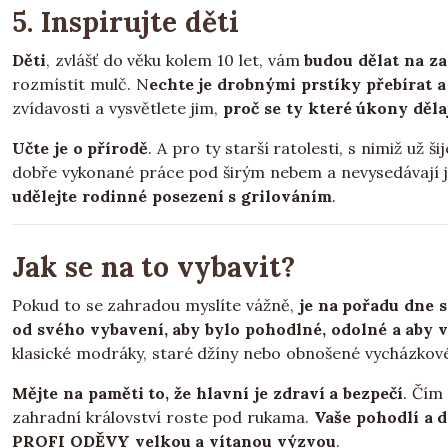
5. Inspirujte děti
Děti
, zvlášť do věku kolem 10 let, vám
budou dělat na z
rozmístit mulč. N
echte je drobnými prstíky přebírat a
zvídavosti a vysvětlete jim,
proč se ty které úkony děl
Učte je o přírodě
. A pro ty starší ratolesti, s nimiž už š
dobře vykonané práce pod širým nebem a nevysedávají 
udělejte rodinné posezení s grilováním
.
Jak se na to vybavit?
Pokud to se zahradou myslíte vážně,
je na pořadu dne 
od svého vybavení, aby bylo pohodlné, odolné a aby 
klasické modráky, staré džíny nebo obnošené vycházkové
Mějte na paměti to, že hlavní je zdraví a bezpečí
. Čím
zahradní království roste pod rukama.
Vaše pohodlí a d
PROFI ODĚVY velkou a vítanou výzvou
.