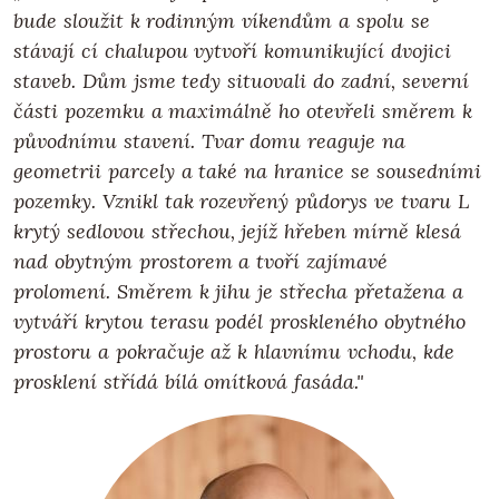
bude sloužit k rodinným víkendům a spolu se
stávají cí chalupou vytvoří komunikující dvojici
staveb. Dům jsme tedy situovali do zadní, severní
části pozemku a maximálně ho otevřeli směrem k
původnímu stavení. Tvar domu reaguje na
geometrii parcely a také na hranice se sousedními
pozemky. Vznikl tak rozevřený půdorys ve tvaru L
krytý sedlovou střechou, jejíž hřeben mírně klesá
nad obytným prostorem a tvoří zajímavé
prolomení. Směrem k jihu je střecha přetažena a
vytváří krytou terasu podél proskleného obytného
prostoru a pokračuje až k hlavnímu vchodu, kde
prosklení střídá bílá omítková fasáda."