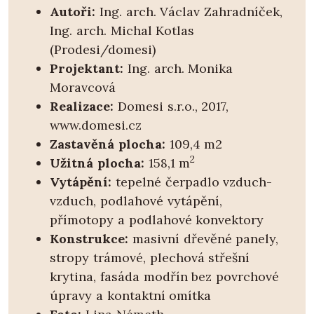
Autoři:
Ing. arch. Václav Zahradníček,
Ing. arch. Michal Kotlas
(Prodesi/domesi)
Projektant:
Ing. arch. Monika
Moravcová
Realizace:
Domesi s.r.o., 2017,
www.domesi.cz
Zastavěná plocha:
109,4 m2
2
Užitná plocha:
158,1 m
Vytápění:
tepelné čerpadlo vzduch-
vzduch, podlahové vytápění,
přímotopy a podlahové konvektory
Konstrukce:
masivní dřevěné panely,
stropy trámové, plechová střešní
krytina, fasáda modřín bez povrchové
úpravy a kontaktní omítka