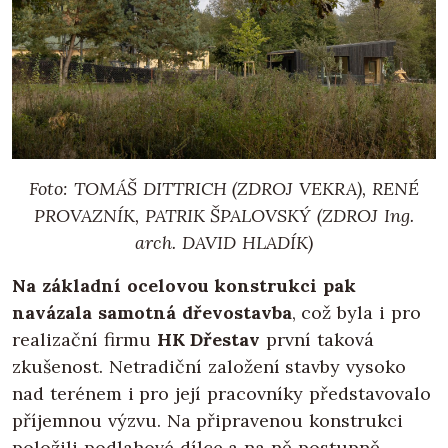
Foto: TOMÁŠ DITTRICH (ZDROJ VEKRA), RENÉ
PROVAZNÍK, PATRIK ŠPALOVSKÝ (ZDROJ Ing.
arch. DAVID HLADÍK)
Na základní ocelovou konstrukci pak
navázala samotná dřevostavba
, což byla i pro
realizační firmu
HK Dřestav
první taková
zkušenost. Netradiční založení stavby vysoko
nad terénem i pro její pracovníky představovalo
příjemnou výzvu. Na připravenou konstrukci
položili podlahové dílce a na ně postupně