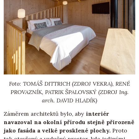
Foto: TOMÁŠ DITTRICH (ZDROJ VEKRA), RENÉ
PROVAZNÍK, PATRIK ŠPALOVSKÝ (ZDROJ Ing.
arch. DAVID HLADÍK)
Záměrem architektů bylo, aby
interiér
navazoval na okolní přírodu stejně přirozeně
jako fasáda a velké prosklené plochy.
Proto
tak otevřený a vzdušný prostor, kde jedinými