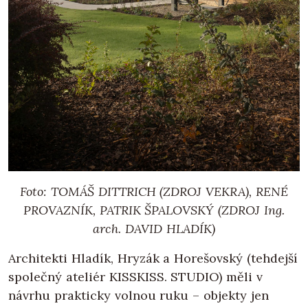
Foto: TOMÁŠ DITTRICH (ZDROJ VEKRA), RENÉ
PROVAZNÍK, PATRIK ŠPALOVSKÝ (ZDROJ Ing.
arch. DAVID HLADÍK)
Architekti Hladík, Hryzák a Horešovský (tehdejší
společný ateliér KISSKISS. STUDIO) měli v
návrhu prakticky volnou ruku – objekty jen