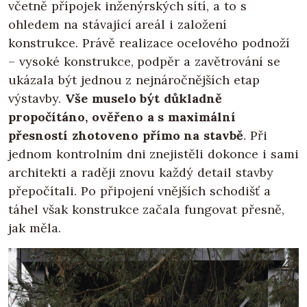
včetně přípojek inženýrských sítí, a to s
ohledem na stávající areál i založení
konstrukce. Právě realizace ocelového podnoží
– vysoké konstrukce, podpěr a zavětrování se
ukázala být jednou z nejnáročnějších etap
výstavby.
Vše muselo být důkladně
propočítáno, ověřeno a s maximální
přesností zhotoveno přímo na stavbě
. Při
jednom kontrolním dni znejistěli dokonce i sami
architekti a raději znovu každý detail stavby
přepočítali. Po připojení vnějších schodišť a
táhel však konstrukce začala fungovat přesně,
jak měla.