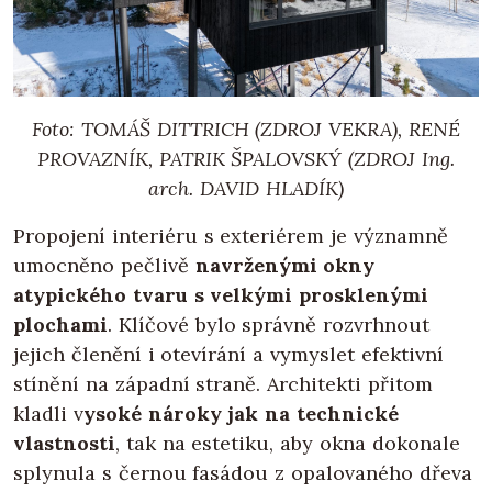
Foto: TOMÁŠ DITTRICH (ZDROJ VEKRA), RENÉ
PROVAZNÍK, PATRIK ŠPALOVSKÝ (ZDROJ Ing.
arch. DAVID HLADÍK)
Propojení interiéru s exteriérem je významně
umocněno pečlivě
navrženými okny
atypického tvaru s velkými prosklenými
plochami
. Klíčové bylo správně rozvrhnout
jejich členění i otevírání a vymyslet efektivní
stínění na západní straně. Architekti přitom
kladli v
ysoké nároky jak na technické
vlastnosti
, tak na estetiku, aby okna dokonale
splynula s černou fasádou z opalovaného dřeva