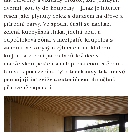
dveřmi jsou ty do koupelny – jinak je interiér
řešen jako plynulý celek s důrazem na dřevo a
přírodní barvy. Ve spodní části se nachází
zelená kuchyňská linka, jídelní kout a
odpočinková zóna, v mezipatře koupelna s
vanou a velkorysým výhledem na klidnou
krajinu a vrchní patro tvoří ložnice s
manželskou postelí a celoprosklenou stěnou k
terase s posezením. Tyto
treehousy tak hravě
propojují interiér s exteriérem
, do něhož
přirozeně zapadají.