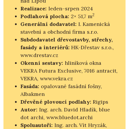
nad Lipou
Realizace:
leden–srpen 2024
2
Podlahová plocha:
2× 51,7 m
Generální dodavatel:
I. Kamenická
stavební a obchodní firma s.r.o.
Subdodavatel dřevostavby, střechy,
fasády a interiérů:
HK-Dřestav s.r.o.,
www.drestav.cz
Okenní sestavy:
hliníková okna
VEKRA Futura Exclusive, 7016 antracit,
VEKRA, www.vekra.cz
Fasáda:
opalované fasádní fošny,
Albakmen
Dřevěné plovoucí podlahy:
Rigips
Autor:
Ing. arch. David Hladík, blue
dot archi, www.bluedot.archi
Spoluautoři:
Ing. arch. Vít Hryzák,