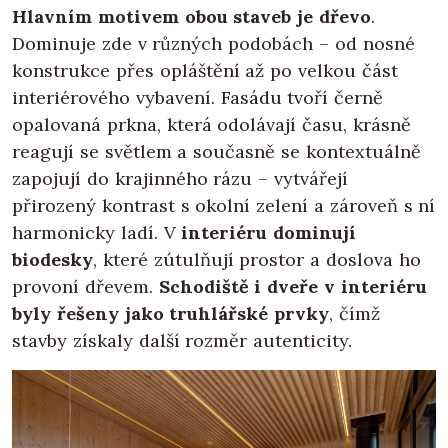
Hlavním motivem obou staveb je dřevo
.
Dominuje zde v různých podobách – od nosné
konstrukce přes opláštění až po velkou část
interiérového vybavení. Fasádu tvoří černě
opalovaná prkna, která odolávají času, krásně
reagují se světlem a současně se kontextuálně
zapojují do krajinného rázu – vytvářejí
přirozený kontrast s okolní zelení a zároveň s ní
harmonicky ladí. V
interiéru dominují
biodesky
, které zútulňují prostor a doslova ho
provoní dřevem.
Schodiště i dveře v interiéru
byly řešeny jako truhlářské prvky
, čímž
stavby získaly další rozměr autenticity.