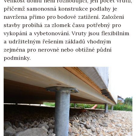
Velikost domu není rozhodující, jen počet vrutů,
přičemž samonosná konstrukce podlahy je
navržena přímo pro bodové zatížení. Založení
stavby probíhá za zlomek času potřebný pro
vykopání a vybetonování. Vruty jsou flexibilním
a udržitelným řešením základů vhodným
zejména pro nerovné nebo obtížné půdní
podmínky.