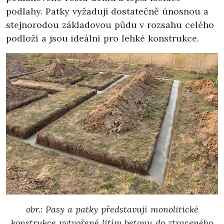
podlahy. Patky vyžadují dostatečně únosnou a
stejnorodou základovou půdu v rozsahu celého
podloží a jsou ideální pro lehké konstrukce.
obr.: Pasy a patky představují monolitické
konstrukce vytvořené litím betonu do ztraceného