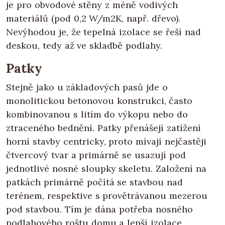
je pro obvodové stěny z méně vodivých
materiálů (pod 0,2 W/m2K, např. dřevo).
Nevýhodou je, že tepelná izolace se řeší nad
deskou, tedy až ve skladbě podlahy.
Patky
Stejně jako u základových pasů jde o
monolitickou betonovou konstrukci, často
kombinovanou s litím do výkopu nebo do
ztraceného bednění. Patky přenášejí zatížení
horní stavby centricky, proto mívají nejčastěji
čtvercový tvar a primárně se usazují pod
jednotlivé nosné sloupky skeletu. Založení na
patkách primárně počítá se stavbou nad
terénem, respektive s provětrávanou mezerou
pod stavbou. Tím je dána potřeba nosného
podlahového roštu domu a lepší izolace