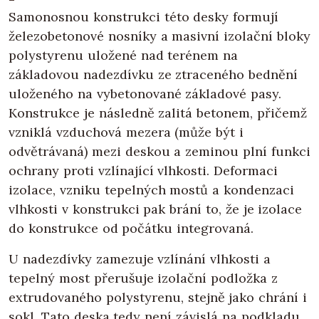
Samonosnou konstrukci této desky formují
železobetonové nosníky a masivní izolační bloky
polystyrenu uložené nad terénem na
základovou nadezdívku ze ztraceného bednění
uloženého na vybetonované základové pasy.
Konstrukce je následně zalitá betonem, přičemž
vzniklá vzduchová mezera (může být i
odvětrávaná) mezi deskou a zeminou plní funkci
ochrany proti vzlínající vlhkosti. Deformaci
izolace, vzniku tepelných mostů a kondenzaci
vlhkosti v konstrukci pak brání to, že je izolace
do konstrukce od počátku integrovaná.
U nadezdívky zamezuje vzlínání vlhkosti a
tepelný most přerušuje izolační podložka z
extrudovaného polystyrenu, stejně jako chrání i
sokl. Tato deska tedy není závislá na podkladu,