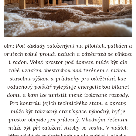
obr.: Pod základy založenými na pilotách, patkách a
vrutech volně proudí vzduch a odvětrává se vlhkost
i radon. Volný prostor pod domem může být ale
také uzavřen obestavbou nad terénem s nízkou
stavební výškou a průduchy pro odvětrání, kde
vzduchový polštář vylepšuje energetickou bilanci
domu a kam lze umístit méně izolované rozvody.
Pro kontrolu jejich technického stavu a opravy
může být takzvaný crawlspace výhodný, byť je
prostor obvykle jen průlezný. Vhodným řešením
může být při založení stavby ve svahu. V našich
klimatických podmínkách se ale nabízí i otázka,