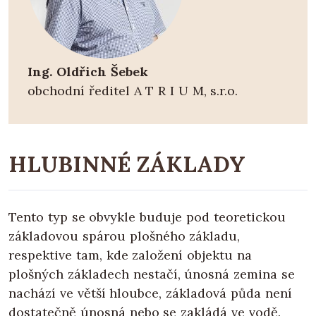
Ing. Oldřich Šebek
obchodní ředitel A T R I U M, s.r.o.
HLUBINNÉ ZÁKLADY
Tento typ se obvykle buduje pod teoretickou
základovou spárou plošného základu,
respektive tam, kde založení objektu na
plošných základech nestačí, únosná zemina se
nachází ve větší hloubce, základová půda není
dostatečně únosná nebo se zakládá ve vodě.