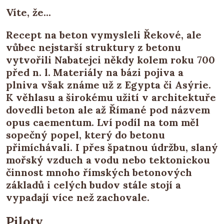
Víte, že...
Recept na beton vymysleli Řekové, ale
vůbec nejstarší struktury z betonu
vytvořili Nabatejci někdy kolem roku 700
před n. l. Materiály na bázi pojiva a
plniva však známe už z Egypta či Asýrie.
K věhlasu a širokému užití v architektuře
dovedli beton ale až Římané pod názvem
opus caementum. Lví podíl na tom měl
sopečný popel, který do betonu
přimíchávali. I přes špatnou údržbu, slaný
mořský vzduch a vodu nebo tektonickou
činnost mnoho římských betonových
základů i celých budov stále stojí a
vypadají více než zachovale.
Piloty