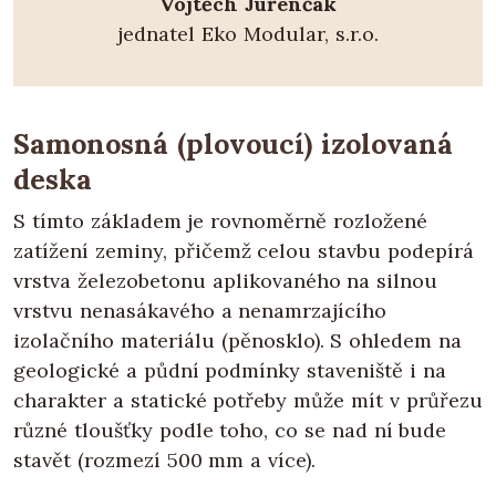
Vojtěch Juřenčák
jednatel Eko Modular, s.r.o.
Samonosná (plovoucí) izolovaná
deska
S tímto základem je rovnoměrně rozložené
zatížení zeminy, přičemž celou stavbu podepírá
vrstva železobetonu aplikovaného na silnou
vrstvu nenasákavého a nenamrzajícího
izolačního materiálu (pěnosklo). S ohledem na
geologické a půdní podmínky staveniště i na
charakter a statické potřeby může mít v průřezu
různé tloušťky podle toho, co se nad ní bude
stavět (rozmezí 500 mm a více).