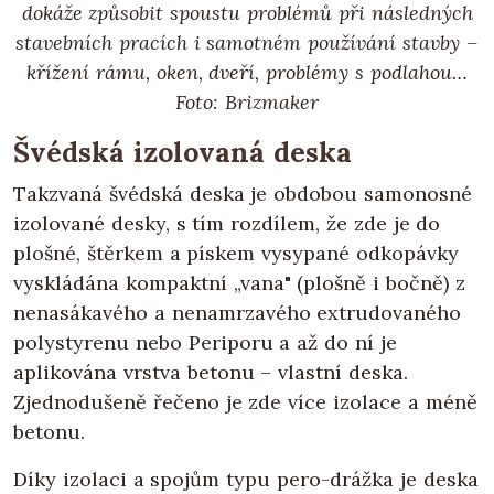
dokáže způsobit spoustu problémů při následných
stavebních pracích i samotném používání stavby –
křížení rámu, oken, dveří, problémy s podlahou…
Foto: Brizmaker
Švédská izolovaná deska
Takzvaná švédská deska je obdobou samonosné
izolované desky, s tím rozdílem, že zde je do
plošné, štěrkem a pískem vysypané odkopávky
vyskládána kompaktní „vana" (plošně i bočně) z
nenasákavého a nenamrzavého extrudovaného
polystyrenu nebo Periporu a až do ní je
aplikována vrstva betonu – vlastní deska.
Zjednodušeně řečeno je zde více izolace a méně
betonu.
Díky izolaci a spojům typu pero-drážka je deska