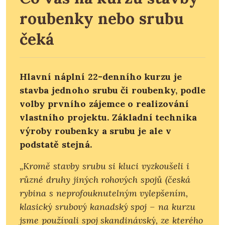
roubenky nebo srubu
čeká
Hlavní náplní 22-denního kurzu je
stavba jednoho srubu či roubenky, podle
volby prvního zájemce o realizování
vlastního projektu. Základní technika
výroby roubenky a srubu je ale v
podstatě stejná.
„Kromě stavby srubu si kluci vyzkoušeli i
různé druhy jiných rohových spojů (česká
rybina s neprofouknutelným vylepšením,
klasický srubový kanadský spoj – na kurzu
jsme používali spoj skandinávský, ze kterého