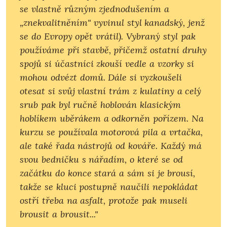
se vlastně různým zjednodušením a
„znekvalitněním" vyvinul styl kanadský, jenž
se do Evropy opět vrátil). Vybraný styl pak
používáme při stavbě, přičemž ostatní druhy
spojů si účastníci zkouší vedle a vzorky si
mohou odvézt domů. Dále si vyzkoušeli
otesat si svůj vlastní trám z kulatiny a celý
srub pak byl ručně hoblován klasickým
hoblíkem uběrákem a odkorněn pořízem. Na
kurzu se používala motorová pila a vrtačka,
ale také řada nástrojů od kováře. Každý má
svou bedničku s nářadím, o které se od
začátku do konce stará a sám si je brousí,
takže se kluci postupně naučili nepokládat
ostří třeba na asfalt, protože pak museli
brousit a brousit..."