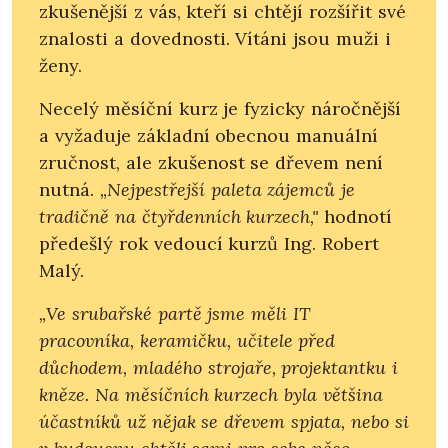
zkušenější z vás, kteří si chtějí rozšířit své
znalosti a dovednosti. Vítáni jsou muži i
ženy.
Necelý měsíční kurz je fyzicky náročnější
a vyžaduje základní obecnou manuální
zručnost, ale zkušenost se dřevem není
nutná.
„Nejpestřejší paleta zájemců je
tradičně na čtyřdenních kurzech,"
hodnotí
předešlý rok vedoucí kurzů Ing. Robert
Malý.
„Ve srubařské partě jsme měli IT
pracovníka, keramičku, učitele před
důchodem, mladého strojaře, projektantku i
kněze. Na měsíčních kurzech byla většina
účastníků už nějak se dřevem spjata, nebo si