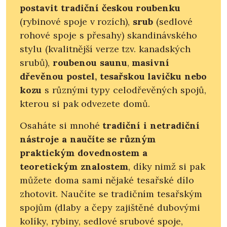
postavit tradiční českou roubenku
(rybinové spoje v rozích),
srub
(sedlové
rohové spoje s přesahy) skandinávského
stylu (kvalitnější verze tzv. kanadských
srubů),
roubenou saunu
,
masivní
dřevěnou postel,
tesařskou lavičku nebo
kozu
s různými typy celodřevěných spojů,
kterou si pak odvezete domů.
Osaháte si mnohé
tradiční i netradiční
nástroje a naučíte se různým
praktickým dovednostem a
teoretickým znalostem
, díky nimž si pak
můžete doma sami nějaké tesařské dílo
zhotovit. Naučíte se tradičním tesařským
spojům (dlaby a čepy zajištěné dubovými
kolíky, rybiny, sedlové srubové spoje,