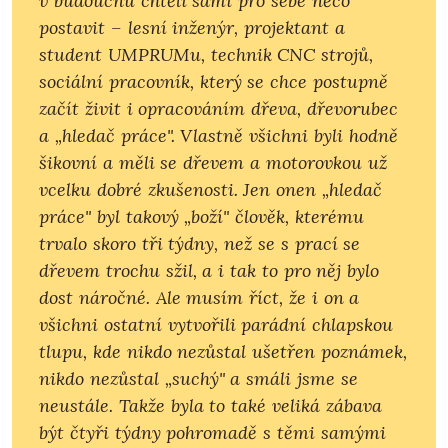
v budoucnu chtěli sami pro sebe něco
postavit – lesní inženýr, projektant a
student UMPRUMu, technik CNC strojů,
sociální pracovník, který se chce postupně
začít živit i opracováním dřeva, dřevorubec
a „hledač práce". Vlastně všichni byli hodně
šikovní a měli se dřevem a motorovkou už
vcelku dobré zkušenosti. Jen onen „hledač
práce" byl takový „boží" člověk, kterému
trvalo skoro tři týdny, než se s prací se
dřevem trochu sžil, a i tak to pro něj bylo
dost náročné. Ale musím říct, že i on a
všichni ostatní vytvořili parádní chlapskou
tlupu, kde nikdo nezůstal ušetřen poznámek,
nikdo nezůstal „suchý" a smáli jsme se
neustále. Takže byla to také veliká zábava
být čtyři týdny pohromadě s těmi samými