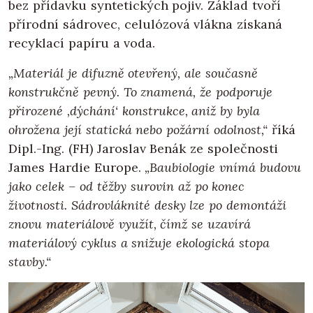
bez přídavku syntetických pojiv. Základ tvoří
přírodní sádrovec, celulózová vlákna získaná
recyklací papíru a voda.
„Materiál je difuzně otevřený, ale současně
konstrukčně pevný. To znamená, že podporuje
přirozené ‚dýchání‘ konstrukce, aniž by byla
ohrožena její statická nebo požární odolnost,“
říká
Dipl.-Ing. (FH) Jaroslav Benák ze společnosti
James Hardie Europe.
„Baubiologie vnímá budovu
jako celek – od těžby surovin až po konec
životnosti. Sádrovláknité desky lze po demontáži
znovu materiálově využít, čímž se uzavírá
materiálový cyklus a snižuje ekologická stopa
stavby.“