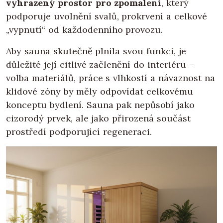
vyhrazený prostor pro zpomalení
, který
podporuje uvolnění svalů, prokrvení a celkové
„vypnutí“ od každodenního provozu.
Aby sauna skutečně plnila svou funkci, je
důležité její citlivé začlenění do interiéru –
volba materiálů, práce s vlhkostí a návaznost na
klidové zóny by měly odpovídat celkovému
konceptu bydlení. Sauna pak nepůsobí jako
cizorodý prvek, ale jako přirozená součást
prostředí podporující regeneraci.