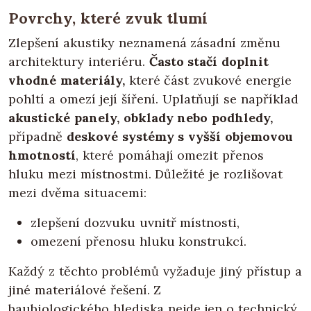
Povrchy, které zvuk tlumí
Zlepšení akustiky neznamená zásadní změnu
architektury interiéru.
Často stačí doplnit
vhodné materiály,
které část zvukové energie
pohltí a omezí její šíření. Uplatňují se například
akustické panely, obklady nebo podhledy,
případně
deskové systémy s vyšší objemovou
hmotností
, které pomáhají omezit přenos
hluku mezi místnostmi. Důležité je rozlišovat
mezi dvěma situacemi:
zlepšení dozvuku uvnitř místnosti,
omezení přenosu hluku konstrukcí.
Každý z těchto problémů vyžaduje jiný přístup a
jiné materiálové řešení. Z
baubiologického hlediska nejde jen o technický