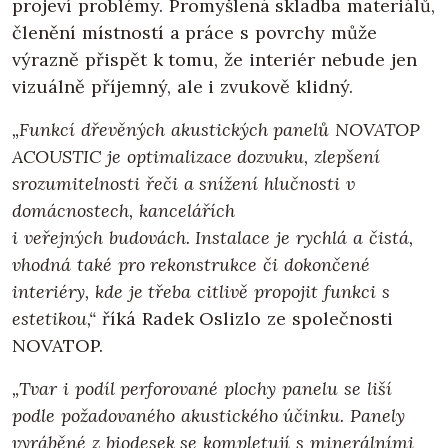
projeví problémy. Promyšlená skladba materiálů,
členění místností a práce s povrchy může
výrazně přispět k tomu, že interiér nebude jen
vizuálně příjemný, ale i zvukově klidný.
„Funkcí dřevěných akustických panelů NOVATOP
ACOUSTIC je optimalizace dozvuku, zlepšení
srozumitelnosti řeči a snížení hlučnosti v
domácnostech, kancelářích
i veřejných budovách. Instalace je rychlá a čistá,
vhodná také pro rekonstrukce či dokončené
interiéry, kde je třeba citlivě propojit funkci s
estetikou,“
říká Radek Oslizlo ze společnosti
NOVATOP.
„Tvar i podíl perforované plochy panelu se liší
podle požadovaného akustického účinku. Panely
vyráběné z biodesek se kompletují s minerálními