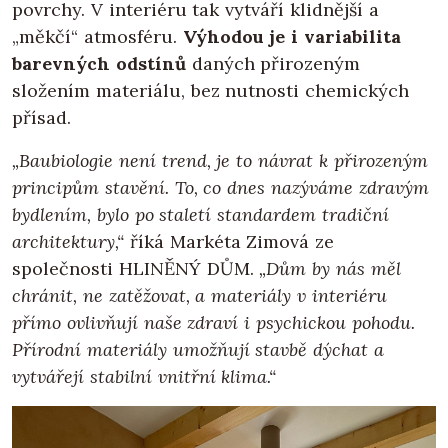
povrchy. V interiéru tak vytváří klidnější a
„měkčí“ atmosféru.
Výhodou je i variabilita
barevných odstínů
daných přirozeným
složením materiálu, bez nutnosti chemických
přísad.
„Baubiologie není trend, je to návrat k přirozeným
principům stavění. To, co dnes nazýváme zdravým
bydlením, bylo po staletí standardem tradiční
architektury,“
říká Markéta Zimová ze
společnosti HLINĚNÝ DŮM.
„Dům by nás měl
chránit, ne zatěžovat, a materiály v interiéru
přímo ovlivňují naše zdraví i psychickou pohodu.
Přírodní materiály umožňují stavbě dýchat a
vytvářejí stabilní vnitřní klima.“