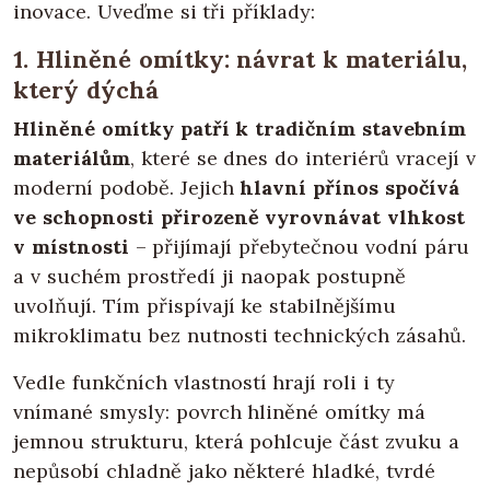
inovace. Uveďme si tři příklady:
1. Hliněné omítky: návrat k materiálu,
který dýchá
Hliněné omítky patří k tradičním stavebním
materiálům
, které se dnes do interiérů vracejí v
moderní podobě. Jejich
hlavní přínos spočívá
ve schopnosti přirozeně vyrovnávat vlhkost
v místnosti
– přijímají přebytečnou vodní páru
a v suchém prostředí ji naopak postupně
uvolňují. Tím přispívají ke stabilnějšímu
mikroklimatu bez nutnosti technických zásahů.
Vedle funkčních vlastností hrají roli i ty
vnímané smysly: povrch hliněné omítky má
jemnou strukturu, která pohlcuje část zvuku a
nepůsobí chladně jako některé hladké, tvrdé