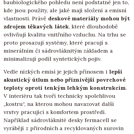
baubiologického pohledu není podstatné jen to,
kde jsou použity, ale jaké mají složení a emisní
vlastnosti. Právě
deskové materiály mohou být
zdrojem těkavých látek
, které dlouhodobě
ovlivňují kvalitu vnitřního vzduchu. Na trhu se
proto prosazují systémy, které pracují s
minerálním či sádrovláknitým základem a
minimalizují podíl syntetických pojiv.
Vedle nízkých emisí je jejich přínosem i
lepší
akustický útlum nebo příznivější povrchové
teploty oproti tenkým lehkým konstrukcím
.
V interiéru tak tvoří technicky spolehlivou
„kostru“, na kterou mohou navazovat další
vrstvy pracující s komfortem prostředí.
Například sádrovláknité desky fermacell se
vyrábějí z přírodních a recyklovaných surovin