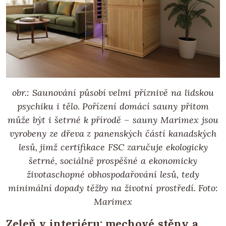
obr.: Saunování působí velmi příznivě na lidskou
psychiku i tělo. Pořízení domácí sauny přitom
může být i šetrné k přírodě – sauny Marimex jsou
vyrobeny ze dřeva z panenských částí kanadských
lesů, jimž certifikace FSC zaručuje ekologicky
šetrné, sociálně prospěšné a ekonomicky
životaschopné obhospodařování lesů, tedy
minimální dopady těžby na životní prostředí. Foto:
Marimex
Zeleň v interiéru: mechové stěny a