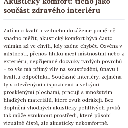
Akustický komfort: ticho jako
součást zdravého interiéru
Zatímco kvalitu vzduchu dokážeme poměrně
snadno měřit, akustický komfort bývá často
vnímán až ve chvíli, kdy začne chybět. Ozvěna v
místnosti, přenos hluku mezi místnostmi nebo z
exteriéru, nepříjemné dozvuky tvrdých povrchů
– to vše má přímý vliv na soustředění, únavu i
kvalitu odpočinku. Současné interiéry, zejména
ty s otevřenými dispozicemi a velkými
prosklenými plochami, pracují s množstvím
hladkých materiálů, které zvuk odrážejí. Bez
doplnění vhodných akusticky pohltivých prvků
tak může vzniknout prostředí, které působí
vizuálně čistě, ale akusticky nekomfortně.