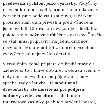
především rychlost jeho výstavby
. Vždyť my
na začátku léta začali s firmou komunikovat, v
červenci jsme podepsali smlouvu, začátkem
prosince nám dům přivezli a před Vánocemi
jsme bydleli. Obrovskou devízou je i flexibilita,
pokud jde o možnost průběžné dostavby. Člověk
se však musí připravit i na jednu drobnou
nevýhodu. Musíte mít totiž dopředu všechno
vymyšlené do nejmenších detailů.
V tradičním domě přijdete do hrubé stavby a
začnete si to v hlavě dotvářet k obrazu svému –
tady dám umyvadlo, sem půjde vana, tady
sprcha, tady zásuvka...
U modulární
dřevostavby ale musíte už při podpisu
smlouvy vědět všechno
– kde budou
internetové zásuvky, jak bude otočená postel,