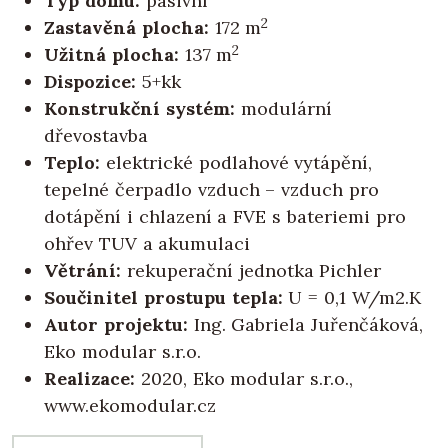
Typ domu:
pasivní
2
Zastavěná plocha:
172 m
2
Užitná plocha:
137 m
Dispozice:
5+kk
Konstrukční systém:
modulární
dřevostavba
Teplo:
elektrické podlahové vytápění,
tepelné čerpadlo vzduch – vzduch pro
dotápění i chlazení a FVE s bateriemi pro
ohřev TUV a akumulaci
Větrání:
rekuperační jednotka Pichler
Součinitel prostupu tepla:
U = 0,1 W/m2.K
Autor projektu:
Ing. Gabriela Juřenčáková,
Eko modular s.r.o.
Realizace:
2020, Eko modular s.r.o.,
www.ekomodular.cz