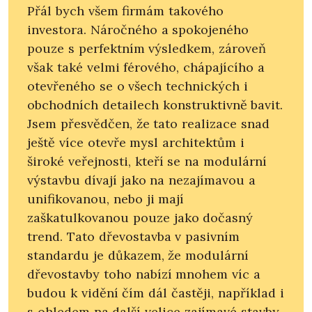
Přál bych všem firmám takového
investora. Náročného a spokojeného
pouze s perfektním výsledkem, zároveň
však také velmi férového, chápajícího a
otevřeného se o všech technických i
obchodních detailech konstruktivně bavit.
Jsem přesvědčen, že tato realizace snad
ještě více otevře mysl architektům i
široké veřejnosti, kteří se na modulární
výstavbu dívají jako na nezajímavou a
unifikovanou, nebo ji mají
zaškatulkovanou pouze jako dočasný
trend. Tato dřevostavba v pasivním
standardu je důkazem, že modulární
dřevostavby toho nabízí mnohem víc a
budou k vidění čím dál častěji, například i
s ohledem na další velice zajímavé stavby,