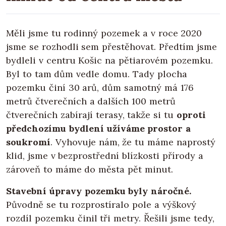
Měli jsme tu rodinný pozemek a v roce 2020
jsme se rozhodli sem přestěhovat. Předtím jsme
bydleli v centru Košic na pětiarovém pozemku.
Byl to tam dům vedle domu. Tady plocha
pozemku činí 30 arů, dům samotný má 176
metrů čtverečních a dalších 100 metrů
čtverečních zabírají terasy, takže si tu
oproti
předchozímu bydlení užíváme prostor a
soukromí
. Vyhovuje nám, že tu máme naprostý
klid, jsme v bezprostřední blízkosti přírody a
zároveň to máme do města pět minut.
Stavební úpravy pozemku byly náročné.
Původně se tu rozprostíralo pole a výškový
rozdíl pozemku činil tři metry. Řešili jsme tedy,