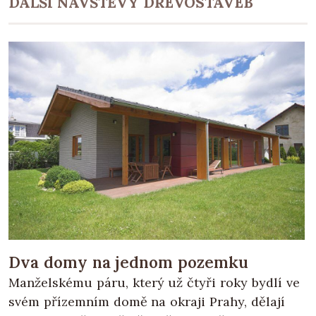
DALŠÍ NÁVŠTĚVY DŘEVOSTAVEB
Dva domy na jednom pozemku
Manželskému páru, který už čtyři roky bydlí ve
svém přízemním domě na okraji Prahy, dělají