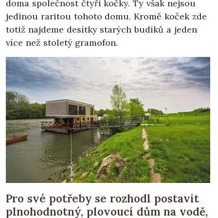
doma společnost čtyři kočky. Ty však nejsou
jedinou raritou tohoto domu. Kromě koček zde
totiž najdeme desítky starých budíků a jeden
více než stoletý gramofon.
Pro své potřeby se rozhodl postavit
plnohodnotný, plovoucí dům na vodě,