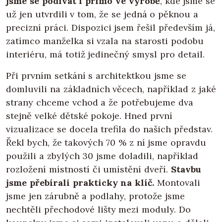
jsme se podívat i přímo ve výrobě
, kde jsme se
už jen utvrdili v tom, že se jedná o pěknou a
precizní práci. Dispozici jsem řešil především já,
zatímco manželka si vzala na starosti podobu
interiéru, má totiž jedinečný smysl pro detail.
Při prvním setkání s architektkou jsme se
domluvili na základních věcech, například z jaké
strany chceme vchod a že potřebujeme dva
stejně velké dětské pokoje. Hned první
vizualizace se docela trefila do našich představ.
Řekl bych, že takových 70 % z ní jsme opravdu
použili a zbylých 30 jsme doladili, například
rozložení místností či umístění dveří.
Stavbu
jsme přebírali prakticky na klíč.
Montovali
jsme jen zárubně a podlahy, protože jsme
nechtěli přechodové lišty mezi moduly. Do