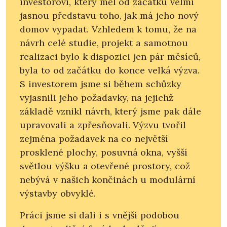
investorovi, který měl od začátku velmi
jasnou představu toho, jak má jeho nový
domov vypadat. Vzhledem k tomu, že na
návrh celé studie, projekt a samotnou
realizaci bylo k dispozici jen pár měsíců,
byla to od začátku do konce velká výzva.
S investorem jsme si během schůzky
vyjasnili jeho požadavky, na jejichž
základě vznikl návrh, který jsme pak dále
upravovali a zpřesňovali. Výzvu tvořil
zejména požadavek na co největší
prosklené plochy, posuvná okna, vyšší
světlou výšku a otevřené prostory, což
nebývá v našich končinách u modulární
výstavby obvyklé.
Práci jsme si dali i s vnější podobou