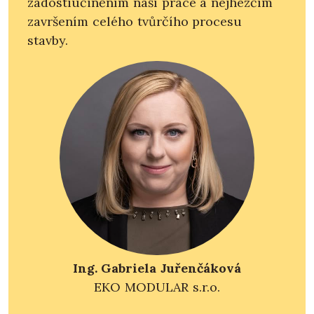
zadostiučiněním naší práce a nejhezčím
završením celého tvůrčího procesu
stavby.
Ing. Gabriela Juřenčáková
EKO MODULAR s.r.o.