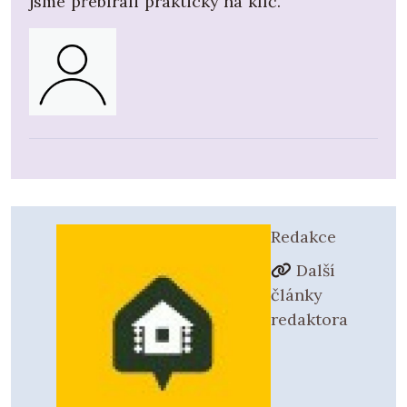
jsme přebírali prakticky na klíč.
Redakce
Další
články
redaktora