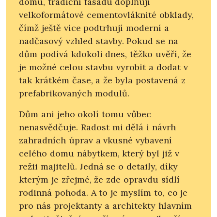
domu, tradiční fasádu doplňují
velkoformátové cementovláknité obklady,
čímž ještě více podtrhují moderní a
nadčasový vzhled stavby. Pokud se na
dům podívá kdokoli dnes, těžko uvěří, že
je možné celou stavbu vyrobit a dodat v
tak krátkém čase, a že byla postavená z
prefabrikovaných modulů.
Dům ani jeho okolí tomu vůbec
nenasvědčuje. Radost mi dělá i návrh
zahradních úprav a vkusné vybavení
celého domu nábytkem, který byl již v
režii majitelů. Jedná se o detaily, díky
kterým je zřejmé, že zde opravdu sídlí
rodinná pohoda. A to je myslím to, co je
pro nás projektanty a architekty hlavním