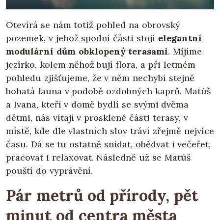
Otevírá se nám totiž pohled na obrovský
pozemek, v jehož spodní části stojí
elegantní
modulární dům obklopený terasami
. Míjíme
jezírko, kolem něhož bují flora, a při letmém
pohledu zjišťujeme, že v něm nechybí stejně
bohatá fauna v podobě ozdobných kaprů. Matúš
a Ivana, kteří v domě bydlí se svými dvěma
dětmi, nás vítají v prosklené části terasy, v
místě, kde dle vlastních slov tráví zřejmě nejvíce
času. Dá se tu ostatně snídat, obědvat i večeřet,
pracovat i relaxovat. Následně už se Matúš
pouští do vyprávění.
Pár metrů od přírody, pět
minut od centra města