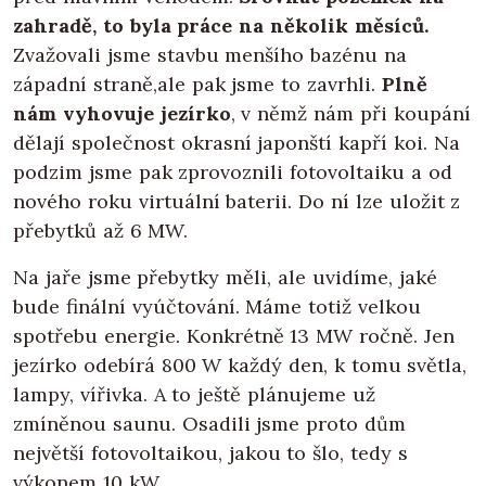
zahradě, to byla práce na několik měsíců.
Zvažovali jsme stavbu menšího bazénu na
západní straně,ale pak jsme to zavrhli.
Plně
nám vyhovuje jezírko
, v němž nám při koupání
dělají společnost okrasní japonští kapří koi. Na
podzim jsme pak zprovoznili fotovoltaiku a od
nového roku virtuální baterii. Do ní lze uložit z
přebytků až 6 MW.
Na jaře jsme přebytky měli, ale uvidíme, jaké
bude finální vyúčtování. Máme totiž velkou
spotřebu energie. Konkrétně 13 MW ročně. Jen
jezírko odebírá 800 W každý den, k tomu světla,
lampy, vířivka. A to ještě plánujeme už
zmíněnou saunu. Osadili jsme proto dům
největší fotovoltaikou, jakou to šlo, tedy s
výkonem 10 kW.