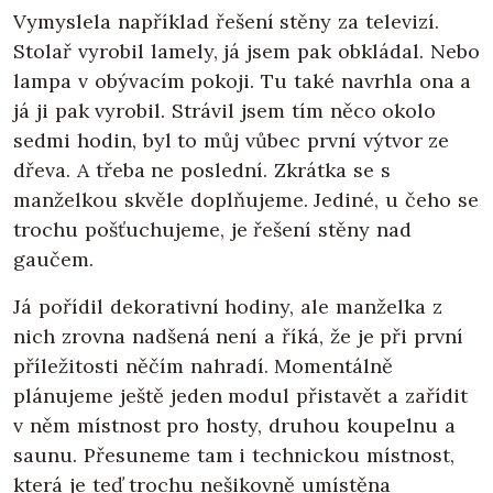
Vymyslela například řešení stěny za televizí.
Stolař vyrobil lamely, já jsem pak obkládal. Nebo
lampa v obývacím pokoji. Tu také navrhla ona a
já ji pak vyrobil. Strávil jsem tím něco okolo
sedmi hodin, byl to můj vůbec první výtvor ze
dřeva. A třeba ne poslední. Zkrátka se s
manželkou skvěle doplňujeme. Jediné, u čeho se
trochu pošťuchujeme, je řešení stěny nad
gaučem.
Já pořídil dekorativní hodiny, ale manželka z
nich zrovna nadšená není a říká, že je při první
příležitosti něčím nahradí. Momentálně
plánujeme ještě jeden modul přistavět a zařídit
v něm místnost pro hosty, druhou koupelnu a
saunu. Přesuneme tam i technickou místnost,
která je teď trochu nešikovně umístěna