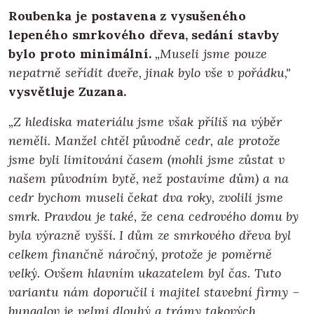
Roubenka je postavena z vysušeného
lepeného smrkového dřeva, sedání stavby
bylo proto minimální.
„Museli jsme pouze
nepatrně seřídit dveře, jinak bylo vše v pořádku,"
vysvětluje Zuzana.
„Z hlediska materiálu jsme však příliš na výběr
neměli. Manžel chtěl původně cedr, ale protože
jsme byli limitováni časem (mohli jsme zůstat v
našem původním bytě, než postavíme dům) a na
cedr bychom museli čekat dva roky, zvolili jsme
smrk. Pravdou je také, že cena cedrového domu by
byla výrazně vyšší. I dům ze smrkového dřeva byl
celkem finančně náročný, protože je poměrně
velký. Ovšem hlavním ukazatelem byl čas. Tuto
variantu nám doporučil i majitel stavební firmy –
bungalov je velmi dlouhý a trámy takových