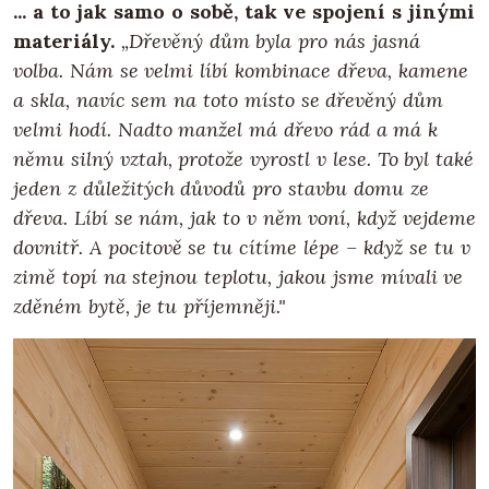
... a to jak samo o sobě, tak ve spojení s jinými
materiály.
„Dřevěný dům byla pro nás jasná
volba. Nám se velmi líbí kombinace dřeva, kamene
a skla, navíc sem na toto místo se dřevěný dům
velmi hodí. Nadto manžel má dřevo rád a má k
němu silný vztah, protože vyrostl v lese. To byl také
jeden z důležitých důvodů pro stavbu domu ze
dřeva. Líbí se nám, jak to v něm voní, když vejdeme
dovnitř. A pocitově se tu cítíme lépe – když se tu v
zimě topí na stejnou teplotu, jakou jsme mívali ve
zděném bytě, je tu příjemněji."