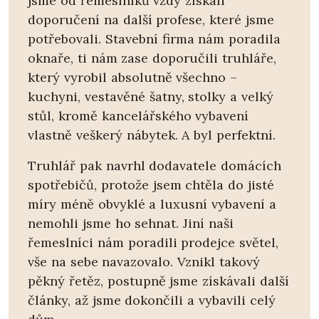
jsme od řemeslníků vždy získali
doporučení na další profese, které jsme
potřebovali. Stavební firma nám poradila
oknaře, ti nám zase doporučili truhláře,
který vyrobil absolutně všechno –
kuchyni, vestavěné šatny, stolky a velký
stůl, kromě kancelářského vybavení
vlastně veškerý nábytek. A byl perfektní.
Truhlář pak navrhl dodavatele domácích
spotřebičů, protože jsem chtěla do jisté
míry méně obvyklé a luxusní vybavení a
nemohli jsme ho sehnat. Jiní naši
řemeslníci nám poradili prodejce světel,
vše na sebe navazovalo. Vznikl takový
pěkný řetěz, postupně jsme získávali další
články, až jsme dokončili a vybavili celý