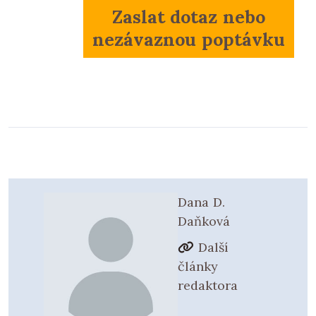
Zaslat dotaz nebo
nezávaznou poptávku
Dana D.
Daňková
Další
články
redaktora