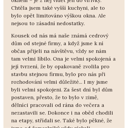
oknem – je z něj vidět jen do vířivky.
Chtěla jsem také vyšší kuchyni, ale to
bylo opět limitováno výškou okna. Ale
nejsou to zásadní nedostatky.
Kousek od nás má naše známá cedrový
dům od stejné firmy, a když jsme k ní
občas přijeli na návštěvu, vždy se nám
tam velmi líbilo. Ona je velmi spokojená a
její tvrzení, že by opakovaně zvolila pro
stavbu stejnou firmu, bylo pro nás při
rozhodování velmi důležité... I my jsme
byli velmi spokojeni. Za šest dní byl dům
postaven, přesto, že to bylo v zimě,
dělníci pracovali od rána do večera a
nezastavili se. Dokonce i na oběd chodili
na etapy, střídali se. Také bylo pěkné, že