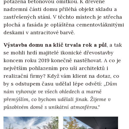
potažena betonovou omítkou. K dřevěné
nadzemní části domu přiléhá objekt skladu a
zastřešených stání. V těchto místech je střecha
plochá a fasáda je opláštěna cementovláknitými
deskami v antracitové barvě.
Výstavba domu na klíč trvala rok a půl
, a tak
se mohli hrdí majitelé ikonické dřevostavby
koncem roku 2019 konečně nastěhovat. A co je
největším pohlazením pro uši architektů i
realizační firmy? Když vám klient na dotaz, co
by s odstupem času udělal lépe odvětí:
„Dům
nám vyhovuje ve všech ohledech a marně
přemýšlím, co bychom udělali jinak. Žijeme v
působivém domě s unikátní atmosférou."