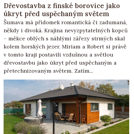
Dřevostavba z finské borovice jako
úkryt před uspěchaným světem
Šumava má přídomek romantická či zadumaná,
někdy i divoká. Krajina nevyzpytatelných kopců
– měkce oblých s náhlými zářezy strmých skal
kolem horských jezer. Miriam a Robert si právě
v tomto kraji postavili vzdušnou a světlou
dřevostavbu jako úkryt před uspěchaným a
přetechnizovaným světem. Zatím...