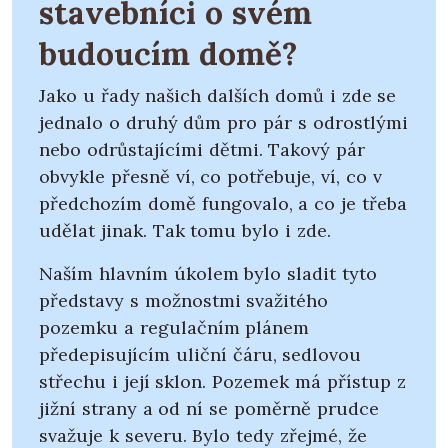
stavebníci o svém
budoucím domě?
Jako u řady našich dalších domů i zde se
jednalo o druhý dům pro pár s odrostlými
nebo odrůstajícími dětmi. Takový pár
obvykle přesně ví, co potřebuje, ví, co v
předchozím domě fungovalo, a co je třeba
udělat jinak. Tak tomu bylo i zde.
Naším hlavním úkolem bylo sladit tyto
představy s možnostmi svažitého
pozemku a regulačním plánem
předepisujícím uliční čáru, sedlovou
střechu i její sklon. Pozemek má přístup z
jižní strany a od ní se poměrně prudce
svažuje k severu. Bylo tedy zřejmé, že