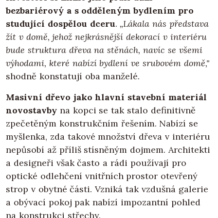
bezbariérový a s odděleným bydlením pro
studující dospělou dceru
.
„Lákala nás představa
žít v domě, jehož nejkrásnější dekorací v interiéru
bude struktura dřeva na stěnách, navíc se všemi
výhodami, které nabízí bydlení ve srubovém domě,"
shodně konstatují oba manželé.
Masivní dřevo jako hlavní stavební materiál
novostavby
na kopci se tak stalo definitivně
zpečetěným konstrukčním řešením. Nabízí se
myšlenka, zda takové množství dřeva v interiéru
nepůsobí až příliš stísněným dojmem. Architekti
a designeři však často a rádi používají pro
optické odlehčení vnitřních prostor otevřený
strop v obytné části. Vzniká tak vzdušná galerie
a obývací pokoj pak nabízí impozantní pohled
na konstrukci střechy.