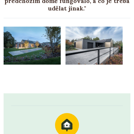
předchozím domě fungovalo, a co je třeba
udělat jinak."