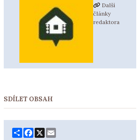
Další
články
redaktora
SDÍLET OBSAH
Share
Facebook
X
Email