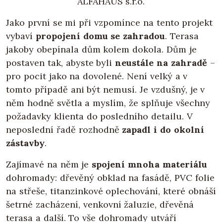
ALFAHAUS s.r.o.
Jako první se mi při vzpomínce na tento projekt
vybaví
propojení domu se zahradou
. Terasa
jakoby obepínala dům kolem dokola. Dům je
postaven tak, abyste byli
neustále na zahradě
–
pro pocit jako na dovolené. Není velký a v
tomto případě ani být nemusí. Je vzdušný, je v
něm hodně světla a myslím, že splňuje všechny
požadavky klienta do posledního detailu. V
neposlední řadě rozhodně
zapadl i do okolní
zástavby
.
Zajímavé na něm je
spojení mnoha materiálu
dohromady: dřevěný obklad na fasádě, PVC folie
na střeše, titanzinkové oplechování, které obnáší
šetrné zacházení, venkovní žaluzie, dřevěná
terasa a další. To vše dohromady utváří