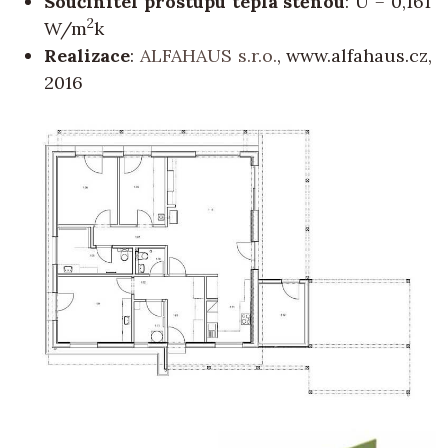
Součinitel prostupu tepla stěnou
: U = 0,161
2
W/m
k
Realizace
:
ALFAHAUS s.r.o.
, www.alfahaus.cz,
2016