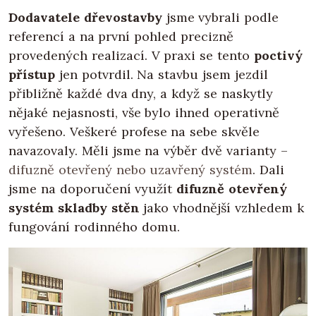
Dodavatele dřevostavby
jsme vybrali podle
referencí a na první pohled precizně
provedených realizací. V praxi se tento
poctivý
přístup
jen potvrdil. Na stavbu jsem jezdil
přibližně každé dva dny, a když se naskytly
nějaké nejasnosti, vše bylo ihned operativně
vyřešeno. Veškeré profese na sebe skvěle
navazovaly. Měli jsme na výběr dvě varianty –
difuzně otevřený nebo uzavřený systém
. Dali
jsme na doporučení využít
difuzně otevřený
systém skladby stěn
jako vhodnější vzhledem k
fungování rodinného domu.