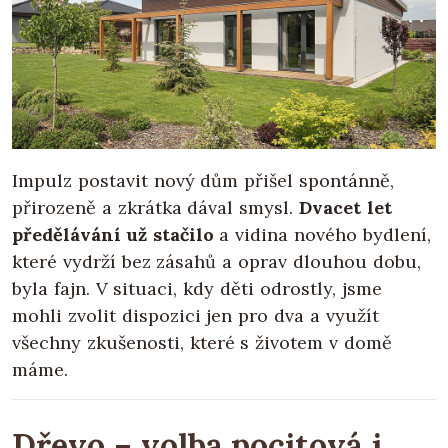
Impulz postavit nový dům přišel spontánně,
přirozeně a zkrátka dával smysl.
Dvacet let
předělávání už stačilo
a vidina nového bydlení,
které vydrží bez zásahů a oprav dlouhou dobu,
byla fajn. V situaci, kdy děti odrostly, jsme
mohli zvolit dispozici jen pro dva a využít
všechny zkušenosti, které s životem v domě
máme.
Dřevo – volba pocitová i