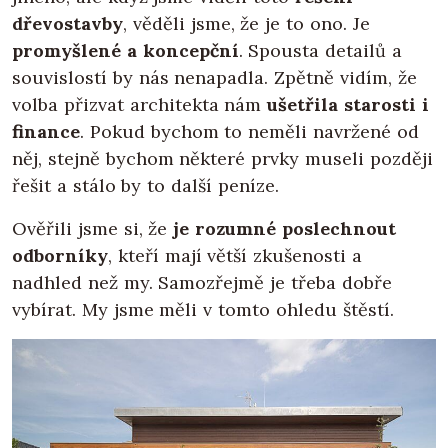
dřevostavby
, věděli jsme, že je to ono. Je
promyšlené a koncepční
. Spousta detailů a
souvislostí by nás nenapadla. Zpětně vidím, že
volba přizvat architekta nám
ušetřila starosti i
finance
. Pokud bychom to neměli navržené od
něj, stejně bychom některé prvky museli později
řešit a stálo by to další peníze.
Ověřili jsme si, že
je rozumné poslechnout
odborníky
, kteří mají větší zkušenosti a
nadhled než my. Samozřejmě je třeba dobře
vybírat. My jsme měli v tomto ohledu štěstí.