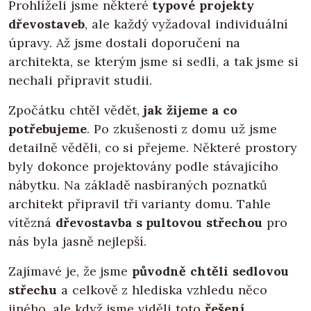
Prohlíželi jsme některé
typové projekty
dřevostaveb
, ale každý vyžadoval individuální
úpravy. Až jsme dostali doporučení na
architekta, se kterým jsme si sedli, a tak jsme si
nechali připravit studii.
Zpočátku chtěl vědět,
jak žijeme a co
potřebujeme
. Po zkušenosti z domu už jsme
detailně věděli, co si přejeme. Některé prostory
byly dokonce projektovány podle stávajícího
nábytku. Na základě nasbíraných poznatků
architekt připravil tři varianty domu. Tahle
vítězná
dřevostavba s pultovou střechou
pro
nás byla jasně nejlepší.
Zajímavé je, že jsme
původně chtěli sedlovou
střechu
a celkově z hlediska vzhledu něco
jiného, ale když jsme viděli toto
řešení