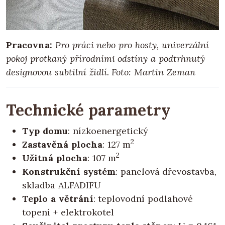
Pracovna:
Pro práci nebo pro hosty, univerzální
pokoj protkaný přírodními odstíny a podtrhnutý
designovou subtilní židlí. Foto: Martin Zeman
Technické parametry
Typ domu
: nízkoenergetický
2
Zastavěná plocha
: 127 m
2
Užitná plocha
: 107 m
Konstrukční systém
: panelová dřevostavba,
skladba ALFADIFU
Teplo a větrání
: teplovodní podlahové
topení + elektrokotel