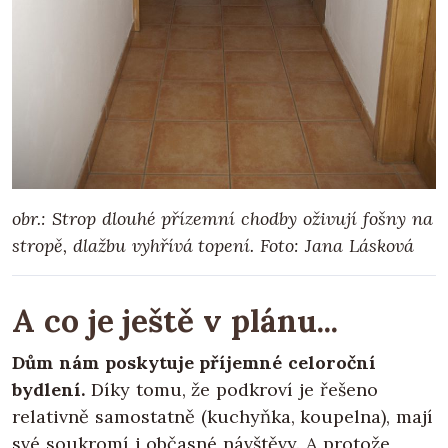
obr.: Strop dlouhé přízemní chodby oživují fošny na
stropě, dlažbu vyhřívá topení.
Foto: Jana Lásková
A co je ještě v plánu...
Dům nám poskytuje příjemné celoroční
bydlení.
Díky tomu, že podkroví je řešeno
relativně samostatně (kuchyňka, koupelna), mají
své soukromí i občasné návštěvy. A protože