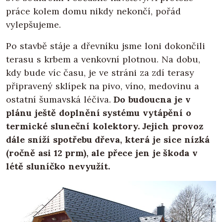
práce kolem domu nikdy nekončí, pořád
vylepšujeme.
Po stavbě stáje a dřevníku jsme loni dokončili
terasu s krbem a venkovní plotnou. Na dobu,
kdy bude víc času, je ve stráni za zdí terasy
připravený sklípek na pivo, víno, medovinu a
ostatní šumavská léčiva.
Do budoucna je v
plánu ještě doplnění systému vytápění o
termické sluneční kolektory. Jejich provoz
dále sníží spotřebu dřeva, která je sice nízká
(ročně asi 12 prm), ale přece jen je škoda v
létě sluníčko nevyužít.