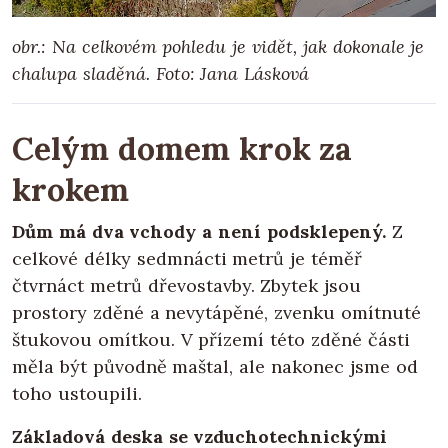
obr.: Na celkovém pohledu je vidět, jak dokonale je
chalupa sladěná. Foto: Jana Lásková
Celým domem krok za
krokem
Dům má dva vchody a není podsklepený.
Z
celkové délky sedmnácti metrů je téměř
čtvrnáct metrů dřevostavby. Zbytek jsou
prostory zděné a nevytápěné, zvenku omítnuté
štukovou omítkou. V přízemí této zděné části
měla být původně maštal, ale nakonec jsme od
toho ustoupili.
Základová deska se vzduchotechnickými