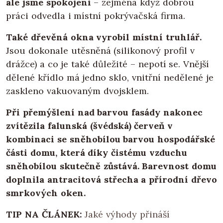
ale jsme spokojeni
– zejména když dobrou
práci odvedla i místní pokrývačská firma.
Také dřevěná okna vyrobil místní truhlář.
Jsou dokonale utěsněná (silikonový profil v
drážce) a co je také důležité – nepotí se. Vnější
dělené křídlo má jedno sklo, vnitřní nedělené je
zaskleno vakuovaným dvojsklem.
Při přemýšlení nad barvou fasády nakonec
zvítězila falunská (švédská) červeň v
kombinaci se sněhobílou barvou hospodářské
části domu, která díky čistému vzduchu
sněhobílou skutečně zůstává. Barevnost domu
doplnila antracitová střecha a přírodní dřevo
smrkových oken.
TIP NA ČLÁNEK:
Jaké výhody přináší