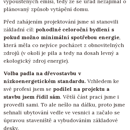
vypouštěných emisí, tedy že se úřad nezajímal o
plánovaný způsob vytápění domu.
Před zahájením projektování jsme si stanovili
základní cíl:
pohodlné celoroční bydlení s
pokud možno minimální spotřebou energie
,
která měla co nejvíce pocházet z obnovitelných
zdrojů (v okolí je pila a tedy na dosah levný a
ekologický zdroj energie).
Volba padla na dřevostavbu v
nízkoenergetickém standardu.
Vzhledem ke
své profesi jsem se
podílel na projektu a
stavbu jsem řídil sám
. Větší část prací jsme i
provedli sami. To ale nešlo na dálku, proto jsme
sehnali ubytování vedle ve vesnici a začalo se
úpravou staveniště a vybudováním základové
desky.