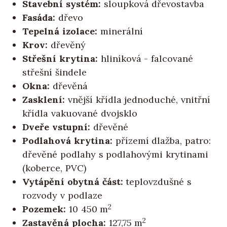
Stavební systém:
sloupková dřevostavba
Fasáda:
dřevo
Tepelná izolace:
minerální
Krov:
dřevěný
Střešní krytina:
hliníková - falcované
střešní šindele
Okna:
dřevěná
Zasklení:
vnější křídla jednoduché, vnitřní
křídla vakuované dvojsklo
Dveře vstupní:
dřevěné
Podlahová krytina:
přízemí dlažba, patro:
dřevěné podlahy s podlahovými krytinami
(koberce, PVC)
Vytápění obytná část:
teplovzdušné s
rozvody v podlaze
2
Pozemek:
10 450 m
2
Zastavěná plocha:
127,75 m