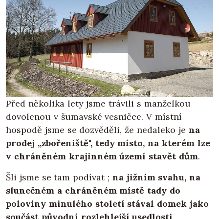
Před několika lety jsme trávili s manželkou
dovolenou v šumavské vesničce. V místní
hospodě jsme se dozvěděli, že nedaleko je
na
prodej „zbořeniště", tedy místo, na kterém lze
v chráněném krajinném území stavět dům
.
Šli jsme se tam podívat ;
na jižním svahu, na
slunečném a chráněném místě tady do
poloviny minulého století stával domek jako
součást původní rozlehlejší usedlosti
.