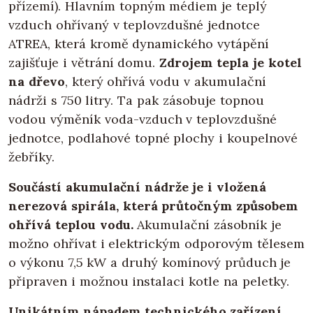
přízemí). Hlavním topným médiem je teplý
vzduch ohřívaný v teplovzdušné jednotce
ATREA, která kromě dynamického vytápění
zajišťuje i větrání domu.
Zdrojem tepla je kotel
na dřevo
, který ohřívá vodu v akumulační
nádrži s 750 litry. Ta pak zásobuje topnou
vodou výměník voda-vzduch v teplovzdušné
jednotce, podlahové topné plochy i koupelnové
žebříky.
Součástí akumulační nádrže je i vložená
nerezová spirála, která průtočným způsobem
ohřívá teplou vodu.
Akumulační zásobník je
možno ohřívat i elektrickým odporovým tělesem
o výkonu 7,5 kW a druhý komínový průduch je
připraven i možnou instalaci kotle na peletky.
Unikátním nápadem technického zařízení