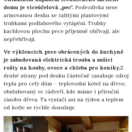
domu je víceúčelová „pec".
Podezdívka nese
armovanou desku se zalitými plastovými
trubkami podlahového vytápění. Trubky
kachlovou plochu pece příjemně ohřívají, ale
nepřehřívají.
Ve výklencích pece obrácených do kuchyně
je zabudovaná elektrická trouba a sušicí
rošty na houby, ovoce a chleba pro koníky.
Z
druhé strany pod desku částečně zasahuje zdroj
tepla pro celý dům – teplovodní kotel na dřevo,
obsluhovaný ze zádveří, kde máme i příruční
zásobu dřeva. Ta vystačí asi na týden a teplem
od kotle se rychle dosušuje.