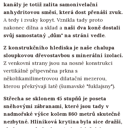
kanály je totiž zalita samonivelační
anhydritovou směsí, která dost přenáší zvuk.
A tedy i zvuky kopyt. Vznikla tady proto
nakonec dílna a sklad a
naši dva koně dostali
svůj samostatný „dům" na stráni vedle
.
Z konstrukčního hlediska je naše chalupa
sloupkovou dřevostavbou s minerální izolací.
Z venkovní strany jsou na nosné konstrukci
vertikálně připevněna prkna s
několikamilimetrovou dilatační mezerou,
kterou překrývají latě (šumavské "fuklajsny").
Střecha se sklonem 45 stupňů je poseta
sněhovými zábranami, které jsou tady v
nadmořské výšce kolem 860 metrů skutečně
nezbytné.
Hliníková krytina byla sice dražší,