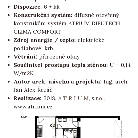
Dispozice:
6 + kk
Konstrukční systém:
difuzně otevřený
konstrukční systém ATRIUM DIFUTECH
CLIMA COMFORT
Zdroj energie / teplo:
elektrické
podlahové, krb
Větrání:
přirozené okny
Součinitel prostupu tepla stěnou:
U = 0,14
W/m2K
Autor arch. návrhu a projektu:
Ing. arch.
Jan Alex Řezáč
Realizace:
2018,
A T R I U M, s.r.o.
,
www.atrium.cz