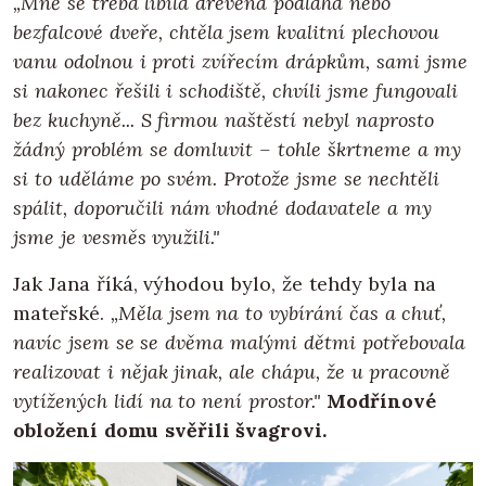
„Mně se třeba líbila dřevěná podlaha nebo
bezfalcové dveře, chtěla jsem kvalitní plechovou
vanu odolnou i proti zvířecím drápkům, sami jsme
si nakonec řešili i schodiště, chvíli jsme fungovali
bez kuchyně... S firmou naštěstí nebyl naprosto
žádný problém se domluvit – tohle škrtneme a my
si to uděláme po svém. Protože jsme se nechtěli
spálit, doporučili nám vhodné dodavatele a my
jsme je vesměs využili."
Jak Jana říká, výhodou bylo, že tehdy byla na
mateřské.
„Měla jsem na to vybírání čas a chuť,
navíc jsem se se dvěma malými dětmi potřebovala
realizovat i nějak jinak, ale chápu, že u pracovně
vytížených lidí na to není prostor."
Modřínové
obložení domu svěřili švagrovi.