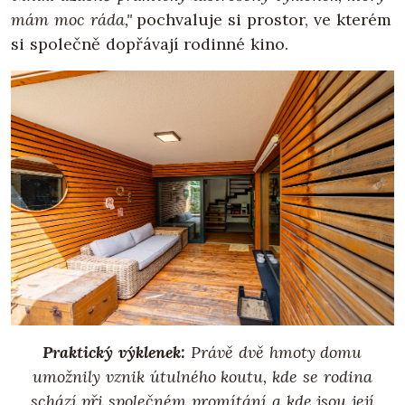
mám moc ráda,"
pochvaluje si prostor, ve kterém
si společně dopřávají rodinné kino.
Praktický výklenek:
Právě dvě hmoty domu
umožnily vznik útulného koutu, kde se rodina
schází při společném promítání a kde jsou její