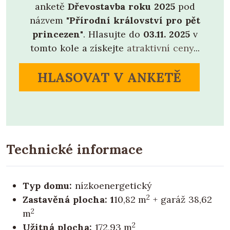
anketě
Dřevostavba roku 2025
pod
názvem
"Přírodní království pro pět
princezen"
. Hlasujte do
03.11. 2025
v
tomto kole a získejte
atraktivní ceny
...
HLASOVAT V ANKETĚ
Technické informace
Typ domu:
nízkoenergetický
2
Zastavěná plocha: 1
10,82 m
+ garáž 38,62
2
m
2
Užitná plocha:
172,93 m