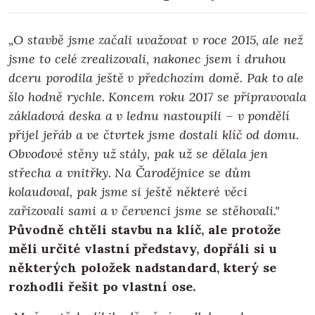
„O stavbě jsme začali uvažovat v roce 2015, ale než
jsme to celé zrealizovali, nakonec jsem i druhou
dceru porodila ještě v předchozím domě. Pak to ale
šlo hodně rychle. Koncem roku 2017 se připravovala
základová deska a v lednu nastoupili – v pondělí
přijel jeřáb a ve čtvrtek jsme dostali klíč od domu.
Obvodové stěny už stály, pak už se dělala jen
střecha a vnitřky. Na Čarodějnice se dům
kolaudoval, pak jsme si ještě některé věci
zařizovali sami a v červenci jsme se stěhovali."
Původně chtěli stavbu na klíč, ale protože
měli určité vlastní představy, dopřáli si u
některých položek nadstandard, který se
rozhodli řešit po vlastní ose.