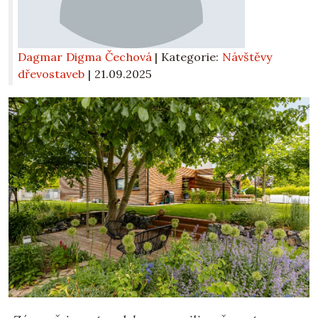
Dagmar Digma Čechová
| Kategorie:
Návštěvy
dřevostaveb
|
21.09.2025