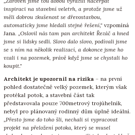
„Zároveň jsme tou dobou vyrazili načerpat
inspiraci na stavební veletrh, a protože jsme už
měli dobrou zkušenost se dřevostavbou,
automaticky jsme hledali stejné řešení,"
vzpomíná
Jana.
„Oslovil nás tam pan architekt Řezáč a hned
jsme si lidsky sedli. Slovo dalo slovo, podívali jsme
se s ním na několik realizací, a dokonce jsme ho
vzali i na pozemek, právě když jsme se chystali ho
koupit."
Architekt je upozornil na rizika
– na první
pohled dostatečně velký pozemek, kterým však
protékal potok, a stavební část tak
představovala pouze 700metrový trojúhelník,
nebyl pro plánovaný rodinný dům úplně ideální.
„Přesto jsme do toho šli, nechali si vypracovat
projekt na přeložení potoka, který se musel