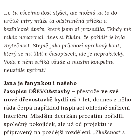
„Je tu všechno dost slyšet, ale možná za to do
určité míry může ta odstraněná příčka a
bezfalcové dveře, které jsem si prosadila. Tehdy mě
nikdo nevaroval, dnes si říkám, že pořídit je byla
zbytečnost. Stejně jako průchozí sprchový kout,
který se mi líbil v časopisech, ale je nepraktický.
Voda v něm stříká všude a musím koupelnu
neustále vytírat."
Jana je fanynkou i našeho
časopisu
DŘEVO&stavby
– přestože
ve své
nové dřevostavbě bydlí už 7 let
, dodnes z něho
ráda čerpá například inspiraci ohledně zařízení
interiéru. Mladším dcerkám prozatím pořídili
společný pokojíček, ale už od projektu je
připravený na pozdější rozdělení.
„Zkušenost s