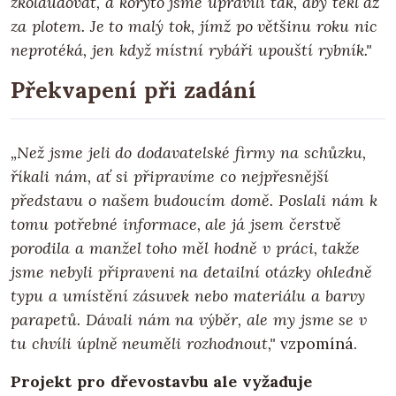
zkolaudovat, a koryto jsme upravili tak, aby tekl až
za plotem. Je to malý tok, jímž po většinu roku nic
neprotéká, jen když místní rybáři upouští rybník."
Překvapení při zadání
„Než jsme jeli do dodavatelské firmy na schůzku,
říkali nám, ať si připravíme co nejpřesnější
představu o našem budoucím domě. Poslali nám k
tomu potřebné informace, ale já jsem čerstvě
porodila a manžel toho měl hodně v práci, takže
jsme nebyli připraveni na detailní otázky ohledně
typu a umístění zásuvek nebo materiálu a barvy
parapetů. Dávali nám na výběr, ale my jsme se v
tu chvíli úplně neuměli rozhodnout,"
vzpomíná.
Projekt pro dřevostavbu ale vyžaduje