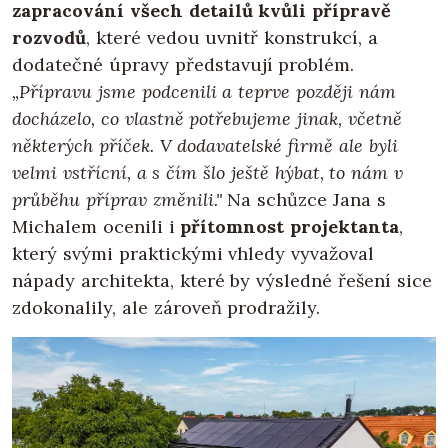
zapracování všech detailů kvůli přípravě
rozvodů
, které vedou uvnitř konstrukcí, a
dodatečné úpravy představují problém.
„Přípravu jsme podcenili a teprve později nám
docházelo, co vlastně potřebujeme jinak, včetně
některých příček. V dodavatelské firmě ale byli
velmi vstřícní, a s čím šlo ještě hýbat, to nám v
průběhu příprav změnili."
Na schůzce Jana s
Michalem ocenili i
přítomnost projektanta
,
který svými praktickými vhledy vyvažoval
nápady architekta, které by výsledné řešení sice
zdokonalily, ale zároveň prodražily.