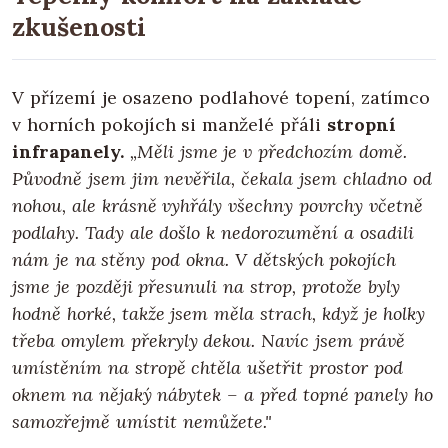
zkušenosti
V přízemí je osazeno podlahové topení, zatímco
v horních pokojích si manželé přáli
stropní
infrapanely.
„Měli jsme je v předchozím domě.
Původně jsem jim nevěřila, čekala jsem chladno od
nohou, ale krásně vyhřály všechny povrchy včetně
podlahy. Tady ale došlo k nedorozumění a osadili
nám je na stěny pod okna. V dětských pokojích
jsme je později přesunuli na strop, protože byly
hodně horké, takže jsem měla strach, když je holky
třeba omylem překryly dekou. Navíc jsem právě
umístěním na stropě chtěla ušetřit prostor pod
oknem na nějaký nábytek – a před topné panely ho
samozřejmě umístit nemůžete."