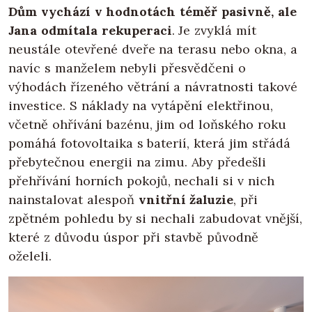
Dům vychází v hodnotách téměř pasivně, ale
Jana odmítala rekuperaci
. Je zvyklá mít
neustále otevřené dveře na terasu nebo okna, a
navíc s manželem nebyli přesvědčeni o
výhodách řízeného větrání a návratnosti takové
investice. S náklady na vytápění elektřinou,
včetně ohřívání bazénu, jim od loňského roku
pomáhá fotovoltaika s baterií, která jim střádá
přebytečnou energii na zimu. Aby předešli
přehřívání horních pokojů, nechali si v nich
nainstalovat alespoň
vnitřní žaluzie
, při
zpětném pohledu by si nechali zabudovat vnější,
které z důvodu úspor při stavbě původně
oželeli.