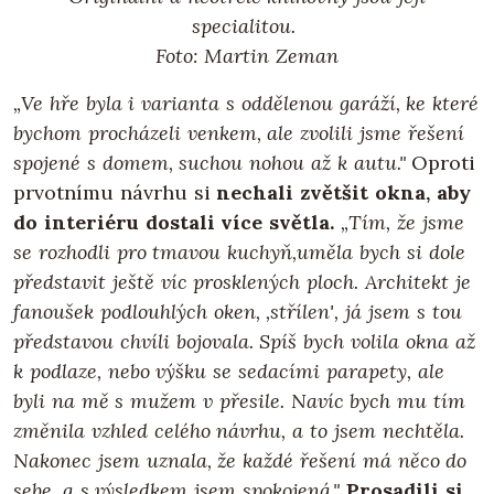
specialitou.
Foto: Martin Zeman
„Ve hře byla i varianta s oddělenou garáží, ke které
bychom procházeli venkem, ale zvolili jsme řešení
spojené s domem, suchou nohou až k autu."
Oproti
prvotnímu návrhu si
nechali zvětšit okna, aby
do interiéru dostali více světla.
„Tím, že jsme
se rozhodli pro tmavou kuchyň,uměla bych si dole
představit ještě víc prosklených ploch. Architekt je
fanoušek podlouhlých oken, ‚střílen', já jsem s tou
představou chvíli bojovala. Spíš bych volila okna až
k podlaze, nebo výšku se sedacími parapety, ale
byli na mě s mužem v přesile. Navíc bych mu tím
změnila vzhled celého návrhu, a to jsem nechtěla.
Nakonec jsem uznala, že každé řešení má něco do
sebe, a s výsledkem jsem spokojená."
Prosadili si