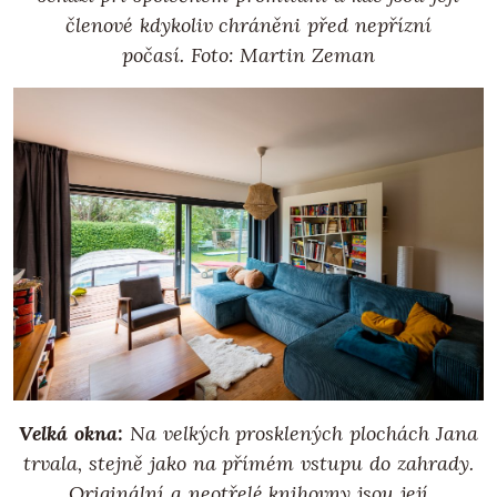
členové kdykoliv chráněni před nepřízní
počasí.
Foto: Martin Zeman
Velká okna:
Na velkých prosklených plochách Jana
trvala, stejně jako na přímém vstupu do zahrady.
Originální a neotřelé knihovny jsou její