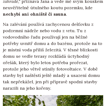
zahradě,"
přiznává Jana a vede mě svým kouskem
neuvěřitelně útulného koutu pozemku, kde
nechybí ani ohniště či sauna
.
Na zalévání používá zachycenou dešťovku z
podzemní nádrže nebo vodu z vrtu. Tu z
vodovodního řadu používají jen na běžné
potřeby uvnitř domu a do bazénu, protože na to
je místní voda příliš železitá. V těsné blízkosti
domu se vedle terasy rozkládá úctyhodný
ořešák, který bylo letos potřeba prořezat,
protože jeho větvě stínily fotovoltaice. V době
stavby byl naštěstí ještě mladý a usazení domu
tak nepřekážel, jen při přípravě spodní stavby
narazili na jeho kořeny.