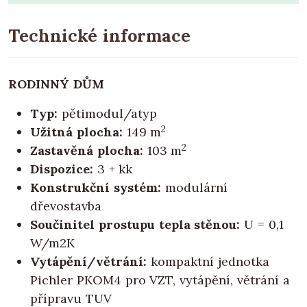
Technické informace
RODINNÝ DŮM
Typ:
pětimodul/atyp
2
Užitná plocha:
149 m
2
Zastavěná plocha:
103 m
Dispozice:
3 + kk
Konstrukční systém:
modulární
dřevostavba
Součinitel prostupu tepla stěnou:
U = 0,1
W/m2K
Vytápění/větrání:
kompaktní jednotka
Pichler PKOM4 pro VZT, vytápění, větrání a
přípravu TUV