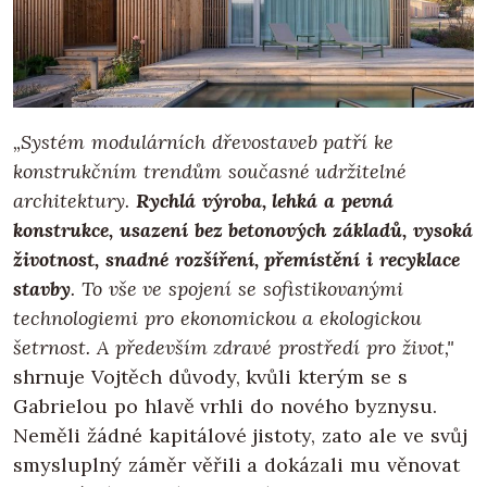
„Systém modulárních dřevostaveb patří ke
konstrukčním trendům současné udržitelné
architektury.
Rychlá výroba, lehká a pevná
konstrukce, usazení bez betonových základů, vysoká
životnost, snadné rozšíření, přemístění i recyklace
stavby
. To vše ve spojení se sofistikovanými
technologiemi pro ekonomickou a ekologickou
šetrnost. A především zdravé prostředí pro život,"
shrnuje Vojtěch důvody, kvůli kterým se s
Gabrielou po hlavě vrhli do nového byznysu.
Neměli žádné kapitálové jistoty, zato ale ve svůj
smysluplný záměr věřili a dokázali mu věnovat