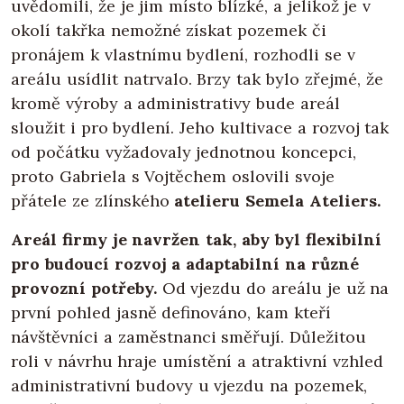
uvědomili, že je jim místo blízké, a jelikož je v
okolí takřka nemožné získat pozemek či
pronájem k vlastnímu bydlení, rozhodli se v
areálu usídlit natrvalo. Brzy tak bylo zřejmé, že
kromě výroby a administrativy bude areál
sloužit i pro bydlení. Jeho kultivace a rozvoj tak
od počátku vyžadovaly jednotnou koncepci,
proto Gabriela s Vojtěchem oslovili svoje
přátele ze zlínského
atelieru Semela Ateliers.
Areál firmy je navržen tak, aby byl flexibilní
pro budoucí rozvoj a adaptabilní na různé
provozní potřeby.
Od vjezdu do areálu je už na
první pohled jasně definováno, kam kteří
návštěvníci a zaměstnanci směřují. Důležitou
roli v návrhu hraje umístění a atraktivní vzhled
administrativní budovy u vjezdu na pozemek,