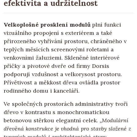
efektivita a udržitelnost
Velkoplošné prosklení modulů
plní funkci
vizuálního propojení s exteriérem a také
přirozeného vyhřívání prostoru, chráněného v
teplých měsících screenovými roletami a
venkovními žaluziemi. Skleněné interiérové
příčky a pivotové dveře od firmy Dorsis
podporují vzdušnost a velkorysost prostoru.
Přívětivost a měkkost dřeva ovládla prostor
rodinného domu i kanceláří.
Ve společných prostorách administrativy tvoří
dřevo v kontrastu s monochromatickou
betonovou stěrkou elegantní celek.
„Modulární
dřevěná konstrukce je vhodná pro stavby složené z
typových modulů i architektonické atypy.