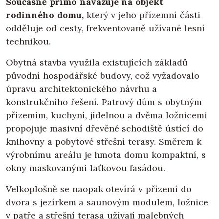
Současně přímo navazuje na objekt
rodinného domu,
který v jeho přízemní části
odděluje od cesty, frekventovaně užívané lesní
technikou.
Obytná stavba využila existujících základů
původní hospodářské budovy, což vyžadovalo
úpravu architektonického návrhu a
konstrukčního řešení. Patrový dům s obytným
přízemím, kuchyní, jídelnou a dvěma ložnicemi
propojuje masivní dřevěné schodiště ústící do
knihovny a pobytové střešní terasy. Směrem k
výrobnímu areálu je hmota domu kompaktní, s
okny maskovanými laťkovou fasádou.
Velkoplošně se naopak otevírá v přízemí do
dvora s jezírkem a saunovým modulem, ložnice
v patře a střešní terasa užívají malebných