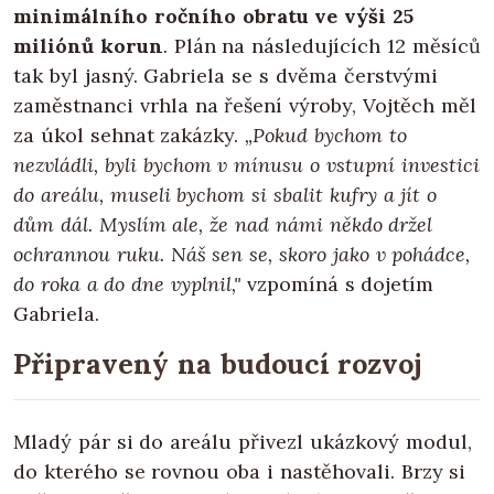
minimálního ročního obratu ve výši 25
miliónů korun
. Plán na následujících 12 měsíců
tak byl jasný. Gabriela se s dvěma čerstvými
zaměstnanci vrhla na řešení výroby, Vojtěch měl
za úkol sehnat zakázky.
„Pokud bychom to
nezvládli, byli bychom v mínusu o vstupní investici
do areálu, museli bychom si sbalit kufry a jít o
dům dál. Myslím ale, že nad námi někdo držel
ochrannou ruku. Náš sen se, skoro jako v pohádce,
do roka a do dne vyplnil,"
vzpomíná s dojetím
Gabriela.
Připravený na budoucí rozvoj
Mladý pár si do areálu přivezl ukázkový modul,
do kterého se rovnou oba i nastěhovali. Brzy si