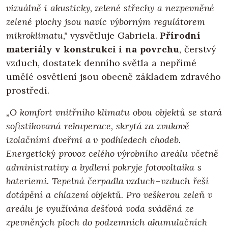
vizuálně i akusticky, zelené střechy a nezpevněné
zelené plochy jsou navíc výborným regulátorem
mikroklimatu,"
vysvětluje Gabriela.
Přírodní
materiály v konstrukci i na povrchu
, čerstvý
vzduch, dostatek denního světla a nepřímé
umělé osvětlení jsou obecně základem zdravého
prostředí.
„O komfort vnitřního klimatu obou objektů se stará
sofistikovaná rekuperace, skrytá za zvukově
izolačními dveřmi a v podhledech chodeb.
Energetický provoz celého výrobního areálu včetně
administrativy a bydlení pokryje fotovoltaika s
bateriemi. Tepelná čerpadla vzduch–vzduch řeší
dotápění a chlazení objektů. Pro veškerou zeleň v
areálu je využívána dešťová voda sváděná ze
zpevněných ploch do podzemních akumulačních