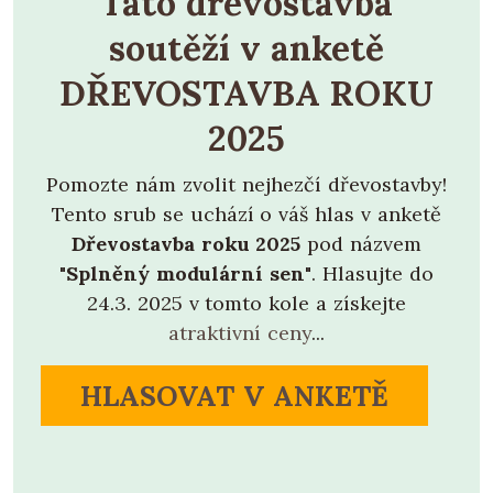
Tato dřevostavba
soutěží v anketě
DŘEVOSTAVBA ROKU
2025
Pomozte nám zvolit nejhezčí dřevostavby!
Tento srub se uchází o váš hlas v anketě
Dřevostavba roku 2025
pod názvem
"Splněný modulární sen"
. Hlasujte do
24.3. 2025 v tomto kole a získejte
atraktivní ceny
...
HLASOVAT V ANKETĚ