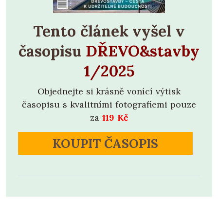
Tento článek vyšel v
časopisu
DŘEVO&stavby
1/2025
Objednejte si krásně vonící výtisk
časopisu s kvalitními fotografiemi pouze
za
119 Kč
KOUPIT ČASOPIS