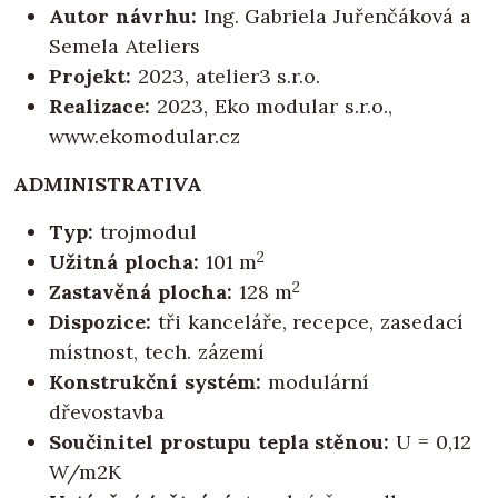
Autor návrhu:
Ing. Gabriela Juřenčáková a
Semela Ateliers
Projekt:
2023, atelier3 s.r.o.
Realizace:
2023, Eko modular s.r.o.,
www.ekomodular.cz
ADMINISTRATIVA
Typ:
trojmodul
2
Užitná plocha:
101 m
2
Zastavěná plocha:
128 m
Dispozice:
tři kanceláře, recepce, zasedací
místnost, tech. zázemí
Konstrukční systém:
modulární
dřevostavba
Součinitel prostupu tepla stěnou:
U = 0,12
W/m2K