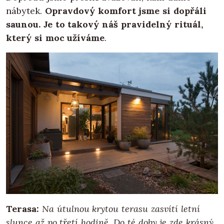
nábytek.
Opravdový komfort jsme si dopřáli
saunou. Je to takový náš pravidelný rituál,
který si moc užíváme
.
Terasa:
Na útulnou krytou terasu zasvítí letní
slunce až po třetí hodině. Do té doby je zde krásný