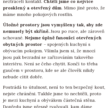
neztráceli kontakt.
Chtěli jsme co nejvíce
prosklený a otevřený dům
. Mimo jiné proto, že
máme mnoho pokojových rostlin.
Úložné prostory jsou vymyšleny tak, aby zde
nemusely být skříně.
Jsou po ruce, ale zároveň
schované.
Nejsme úplně fanoušci otevřených
obytných prostor
– spojených kuchyní s
obývacím pokojem. Všimla jsem si, že mnozí
jsou pak bezradní se zařizováním takového
interiéru. Není se čeho chytit. Končí to třeba
gaučem v prostoru, kde se ale člověk nikdy
nebude cítit dobře.
Postrádá to útulnost, není to ten bezpečný kout,
nejste chráněni. Takhle jsme to nechtěli, proto
je mezi kuchyní a obývákem částečná stěna.
Dopředu jsme přesně zvažovali, kam dáme