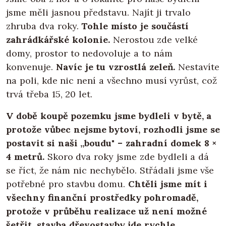
jsme měli jasnou představu. Najít ji trvalo
zhruba dva roky.
Tohle místo je součástí
zahrádkářské kolonie.
Nerostou zde velké
domy, prostor to nedovoluje a to nám
konvenuje.
Navíc je tu vzrostlá zeleň.
Nestavíte
na poli, kde nic není a všechno musí vyrůst, což
trvá třeba 15, 20 let.
V době koupě pozemku jsme bydleli v bytě, a
protože vůbec nejsme bytoví, rozhodli jsme se
postavit si naši „boudu" – zahradní domek 8 ×
4 metrů.
Skoro dva roky jsme zde bydleli a dá
se říct, že nám nic nechybělo. Střádali jsme vše
potřebné pro stavbu domu.
Chtěli jsme mít i
všechny finanční prostředky pohromadě,
protože v průběhu realizace už není možné
šetřit, stavba dřevostavby jde rychle
.