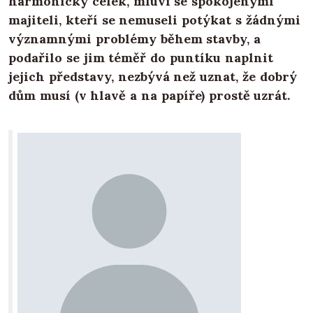
harmonický celek, mluví se spokojenými
majiteli, kteří se nemuseli potýkat s žádnými
významnými problémy během stavby, a
podařilo se jim téměř do puntíku naplnit
jejich představy, nezbývá než uznat, že dobrý
dům musí (v hlavě a na papíře) prostě uzrát.