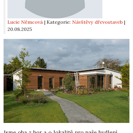
Lucie Němcová
| Kategorie:
Návštěvy dřevostaveb
|
20.08.2025
Jsme oba z hor a o lokalitě pro naše bydlení