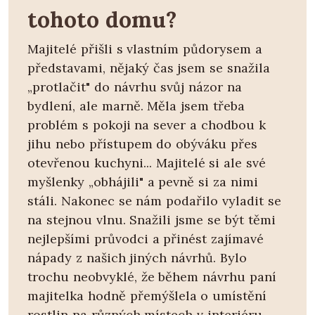
tohoto domu?
Majitelé přišli s vlastním půdorysem a
představami, nějaký čas jsem se snažila
„protlačit" do návrhu svůj názor na
bydlení, ale marně. Měla jsem třeba
problém s pokoji na sever a chodbou k
jihu nebo přístupem do obýváku přes
otevřenou kuchyni... Majitelé si ale své
myšlenky „obhájili" a pevně si za nimi
stáli. Nakonec se nám podařilo vyladit se
na stejnou vlnu. Snažili jsme se být těmi
nejlepšími průvodci a přinést zajímavé
nápady z našich jiných návrhů. Bylo
trochu neobvyklé, že během návrhu paní
majitelka hodně přemýšlela o umístění
rostlin na různých místech v interiéru –