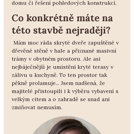
domu či řešení pohledových konstrukcí.
Co konkrétně máte na
této stavbě nejraději?
Mám moc ráda skryté dveře zapuštěné v
dřevěné stěně v hale a přiznané masivní
trámy v obytném prostoru. Ale asi
nejbáječnější je umístění kryté terasy v
zálivu u kuchyně. To ten prostor tak
pěkně prolamuje... Jsem nadšená, že
majitelé přistoupili i k výběru vybavení s
velkým citem a o zahradě se snad ani
zmiňovat nemusím.